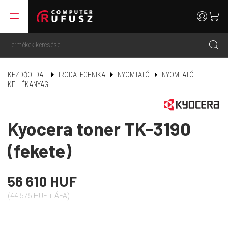
menu
user
cart
search
KEZDŐOLDAL
IRODATECHNIKA
NYOMTATÓ
NYOMTATÓ
KELLÉKANYAG
Kyocera toner TK-3190
(fekete)
56 610 HUF
(44 575 HUF + ÁFA)