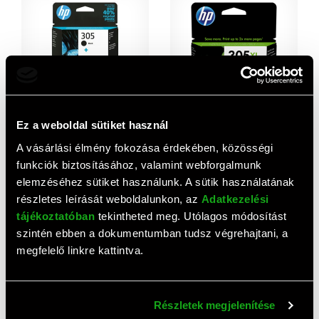
Ez a weboldal sütiket használ
HP patron multipack No.305
HP patron No. 305XL
(fekete)
9 320 HUF
A vásárlási élmény fokozása érdekében, közösségi
9 240 HUF
funkciók biztosításához, valamint webforgalmunk
elemzéséhez sütiket használunk. A sütik használatának
részletes leírását weboldalunkon, az
Adatkezelési
tájékoztatóban
tekintheted meg. Utólagos módosítást
szintén ebben a dokumentumban tudsz végrehajtani, a
megfelelő linkre kattintva.
Részletek megjelenítése