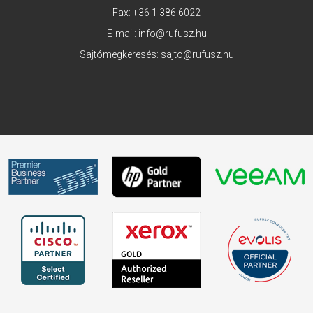
Fax: +36 1 386 6022
E-mail:
info@rufusz.hu
Sajtómegkeresés:
sajto@rufusz.hu