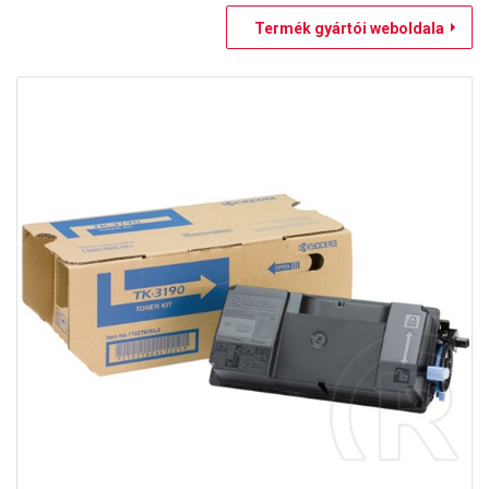
Termék gyártói weboldala