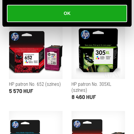
HP Patron No 305 (fekete)
HP toner No. 142A (fekete)
4 920 HUF
18 060 HUF
OK
HP patron No. 652 (színes)
HP patron No. 305XL
(színes)
5 570 HUF
8 460 HUF