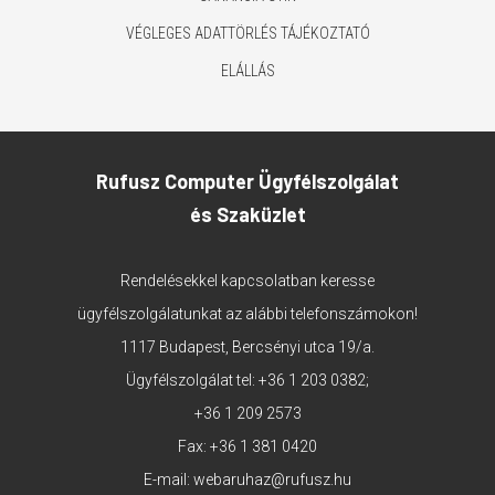
VÉGLEGES ADATTÖRLÉS TÁJÉKOZTATÓ
ELÁLLÁS
Rufusz Computer Ügyfélszolgálat
és Szaküzlet
Rendelésekkel kapcsolatban keresse
ügyfélszolgálatunkat az alábbi telefonszámokon!
1117 Budapest, Bercsényi utca 19/a.
Ügyfélszolgálat tel:
+36 1 203 0382
;
+36 1 209 2573
Fax: +36 1 381 0420
E-mail:
webaruhaz@rufusz.hu