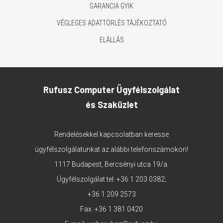
GARANCIA GYIK
VÉGLEGES ADATTÖRLÉS TÁJÉKOZTATÓ
ELÁLLÁS
Rufusz Computer Ügyfélszolgálat
és Szaküzlet
Rendelésekkel kapcsolatban keresse
ügyfélszolgálatunkat az alábbi telefonszámokon!
1117 Budapest, Bercsényi utca 19/a.
Ügyfélszolgálat tel:
+36 1 203 0382
;
+36 1 209 2573
Fax: +36 1 381 0420