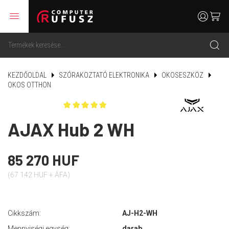
menu
user
cart
search
KEZDŐOLDAL
SZÓRAKOZTATÓ ELEKTRONIKA
OKOSESZKÖZ
OKOS OTTHON
AJAX Hub 2 WH
85 270 HUF
(67 142 HUF + ÁFA)
Cikkszám:
AJ-H2-WH
Mennyiségi egység:
darab