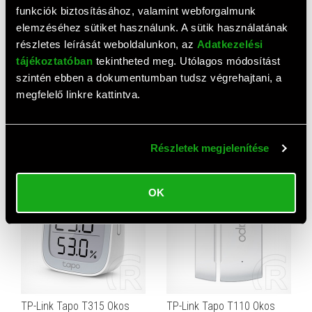
funkciók biztosításához, valamint webforgalmunk
elemzéséhez sütiket használunk. A sütik használatának
részletes leírását weboldalunkon, az
Adatkezelési
tájékoztatóban
tekintheted meg. Utólagos módosítást
szintén ebben a dokumentumban tudsz végrehajtani, a
megfelelő linkre kattintva.
Xiaomi Smart Plug 2 Wi-Fi-s
TP-Link Tapo T310
okos konnektor
Hőmérséklet és
Páratartalom érzékelő
3 930 HUF
6 090 HUF
Részletek megjelenítése
OK
TP-Link Tapo T315 Okos
TP-Link Tapo T110 Okos