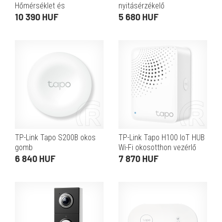
Hőmérséklet és
nyitásérzékelő
Páratartalom Monitor
10 390 HUF
5 680 HUF
TP-Link Tapo S200B okos
TP-Link Tapo H100 IoT HUB
gomb
Wi-Fi okosotthon vezérlő
(fehér)
6 840 HUF
7 870 HUF