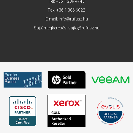
Tel:
+36 1 209 4743
Fax: +36 1 386 6022
E-mail:
info@rufusz.hu
Sajtómegkeresés:
sajto@rufusz.hu