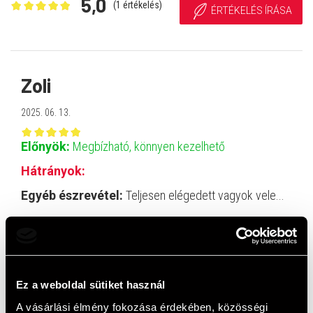
5,0
(
1
értékelés)
ÉRTÉKELÉS ÍRÁSA
Zoli
2025. 06. 13.
Előnyök:
Megbízható, könnyen kezelhető
Hátrányok:
Egyéb észrevétel:
Teljesen elégedett vagyok vele...
Top termékek
Ez a weboldal sütiket használ
A vásárlási élmény fokozása érdekében, közösségi