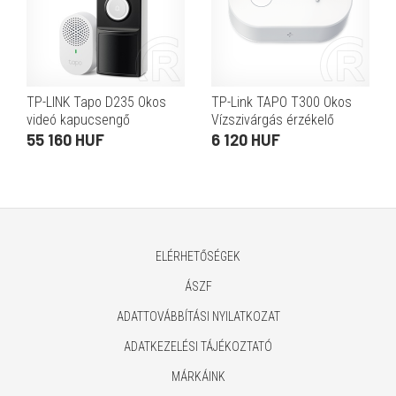
TP-LINK Tapo D235 Okos
TP-Link TAPO T300 Okos
videó kapucsengő
Vízszivárgás érzékelő
55 160 HUF
6 120 HUF
ELÉRHETŐSÉGEK
ÁSZF
ADATTOVÁBBÍTÁSI NYILATKOZAT
ADATKEZELÉSI TÁJÉKOZTATÓ
MÁRKÁINK