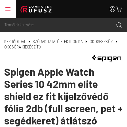
menu
user
cart
search
KEZDŐOLDAL
SZÓRAKOZTATÓ ELEKTRONIKA
OKOSESZKÖZ
OKOSÓRA KIEGÉSZÍTŐ
Spigen Apple Watch
Series 10 42mm elite
shield ez fit kijelzővédő
fólia 2db (full screen, pet +
segédkeret) átlátszó