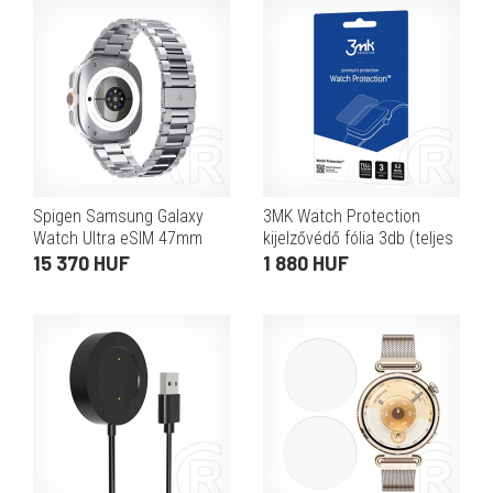
Spigen Samsung Galaxy
3MK Watch Protection
Watch Ultra eSIM 47mm
kijelzővédő fólia 3db (teljes
(SM-L705) modern fit
felület, ultravékony, 0,2 mm,
15 370 HUF
1 880 HUF
pótszíj (egyedi méret, fém)
PET, prémium, átlátszó)
ezüst