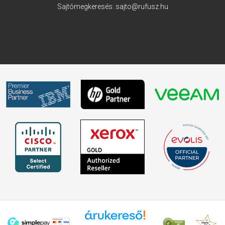
Sajtómegkeresés:
sajto@rufusz.hu