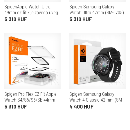
SpigenApple Watch Ultra
Spigen Samsung Galaxy
49mm ez fit kijelzővédő üveg
Watch Ultra 47mm (SM-L705)
2db (2.5d lekerekített szél,
ez fit kijelzővédő üveg 2db
5 310 HUF
5 310 HUF
0.2mm, 9h) átlátszó
(2.5d, 0.2mm, ultravékony, 9h)
átlátszó
Spigen Pro Flex EZ Fit Apple
Spigen Samsung Galaxy
Watch S4/S5/S6/SE 44mm
Watch 4 Classic 42 mm (SM-
tempered kijelzővédő fólia
R880) tr slim hd kijelzővédő
5 310 HUF
4 400 HUF
(2db)
üveg 3db (2.5d lekerekített
szél) átlátszó