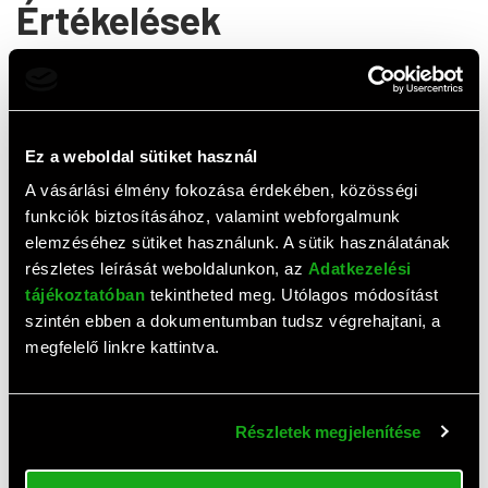
Értékelések
0,0
(
0
értékelés)
ÉRTÉKELÉS ÍRÁSA
Ez a weboldal sütiket használ
Ehhez a termékhez még nem érkezett értékelés. Legyél te
A vásárlási élmény fokozása érdekében, közösségi
az első!
funkciók biztosításához, valamint webforgalmunk
elemzéséhez sütiket használunk. A sütik használatának
részletes leírását weboldalunkon, az
Adatkezelési
Top termékek
tájékoztatóban
tekintheted meg. Utólagos módosítást
szintén ebben a dokumentumban tudsz végrehajtani, a
megfelelő linkre kattintva.
Részletek megjelenítése