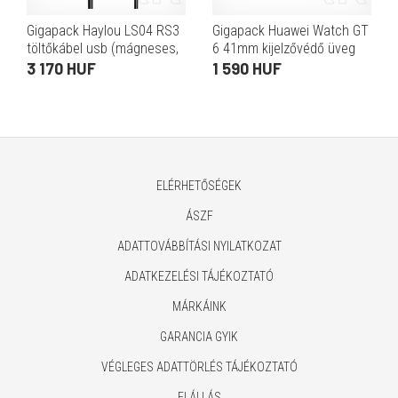
Gigapack Haylou LS04 RS3
Gigapack Huawei Watch GT
töltőkábel usb (mágneses,
6 41mm kijelzővédő üveg
100cm) fekete
2db (2.5d, 9h) átlátszó
3 170 HUF
1 590 HUF
ELÉRHETŐSÉGEK
ÁSZF
ADATTOVÁBBÍTÁSI NYILATKOZAT
ADATKEZELÉSI TÁJÉKOZTATÓ
MÁRKÁINK
GARANCIA GYIK
VÉGLEGES ADATTÖRLÉS TÁJÉKOZTATÓ
ELÁLLÁS