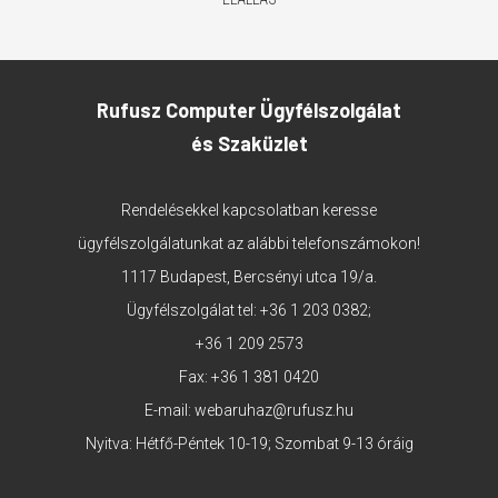
Rufusz Computer Ügyfélszolgálat
és Szaküzlet
Rendelésekkel kapcsolatban keresse
ügyfélszolgálatunkat az alábbi telefonszámokon!
1117 Budapest, Bercsényi utca 19/a.
Ügyfélszolgálat tel:
+36 1 203 0382
;
+36 1 209 2573
Fax: +36 1 381 0420
E-mail:
webaruhaz@rufusz.hu
Nyitva: Hétfő-Péntek 10-19; Szombat 9-13 óráig