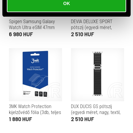
OK
Spigen Samsung Galaxy
DEVIA DELUXE SPORT
Watch Ultra eSIM 47mm
pótszíj (egyedi méret,
(SM-L705) lite fit pótszíj
szilikon, állítható)
6 980 HUF
2 510 HUF
(egyedi méret, textil) fekete
SÖTÉTKÉK
3MK Watch Protection
DUX DUCIS GS pótszíj
kijelzővédő fólia (3db, teljes
(egyedi méret, nagy, textil,
felület, ultravékony, 0,2 mm,
állítható) fekete
1 880 HUF
2 510 HUF
PET, átlátszó)