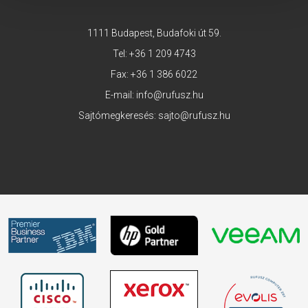
1111 Budapest, Budafoki út 59.
Tel:
+36 1 209 4743
Fax: +36 1 386 6022
E-mail:
info@rufusz.hu
Sajtómegkeresés:
sajto@rufusz.hu