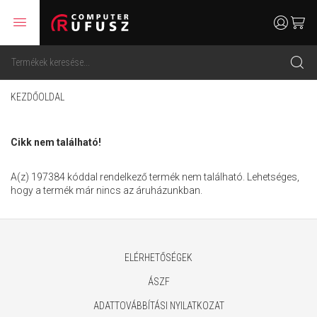
menu
user
cart
search
KEZDŐOLDAL
Cikk nem található!
A(z) 197384 kóddal rendelkező termék nem található. Lehetséges,
hogy a termék már nincs az áruházunkban.
ELÉRHETŐSÉGEK
ÁSZF
ADATTOVÁBBÍTÁSI NYILATKOZAT