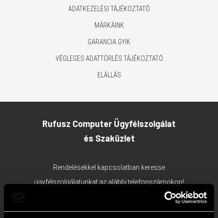
ADATKEZELÉSI TÁJÉKOZTATÓ
MÁRKÁINK
GARANCIA GYIK
VÉGLEGES ADATTÖRLÉS TÁJÉKOZTATÓ
ELÁLLÁS
Rufusz Computer Ügyfélszolgálat
és Szaküzlet
Rendelésekkel kapcsolatban keresse
ügyfélszolgálatunkat az alábbi telefonszámokon!
1117 Budapest, Bercsényi utca 19/a.
Ügyfélszolgálat tel:
+36 1 203 0382
;