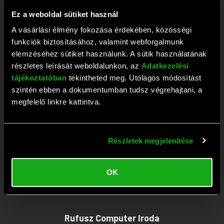
+36 1 209 2573
Ez a weboldal sütiket használ
Fax: +36 1 381 0420
A vásárlási élmény fokozása érdekében, közösségi
E-mail:
webaruhaz@rufusz.hu
funkciók biztosításához, valamint webforgalmunk
Nyitva: Hétfő-Péntek 10-19; Szombat 9-13 óráig
elemzéséhez sütiket használunk. A sütik használatának
részletes leírását weboldalunkon, az
Adatkezelési
tájékoztatóban
tekintheted meg. Utólagos módosítást
Rufusz Computer Szerviz
szintén ebben a dokumentumban tudsz végrehajtani, a
megfelelő linkre kattintva.
1111 Budapest, Budafoki út 59.
Tel:
+36 1 209 4745
Részletek megjelenítése
Fax: +36 1 386 6022
E-mail:
szerviz@rufusz.hu
OK
Nyitva: Hétfő-Kedd 10-16; Szerda 10-18;
Csütörtök-Péntek 10-16 óráig
Rufusz Computer Iroda