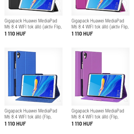
Gigapack Huawei MediaPad
Gigapack Huawei MediaPad
M6 8.4 WIFI tok álló (aktív Flip,
M6 8.4 WIFI tok álló (aktív Flip,
oldalra nyíló, TRIFOLD asztali
oldalra nyíló, TRIFOLD asztali
1 110 HUF
1 110 HUF
tartó funkció) fekete
tartó funkció) lila
Gigapack Huawei MediaPad
Gigapack Huawei MediaPad
M6 8.4 WIFI tok álló (Flip,
M6 8.4 WIFI tok álló (Flip,
oldalra nyíló, karbon minta)
oldalra nyíló, karbon minta) lila
1 110 HUF
1 110 HUF
kék