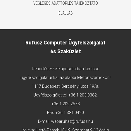
VÉGLEGES ADATTÖRLÉS TÁJÉKOZTATÓ
ELÁLLÁS
Rufusz Computer Ügyfélszolgálat
és Szaküzlet
Rendelésekkel kapcsolatban keresse
ügyfélszolgálatunkat az alábbi telefonszámokon!
1117 Budapest, Bercsényi utca 19/a.
Ügyfélszolgálat tel:
+36 1 203 0382
;
+36 1 209 2573
Fax: +36 1 381 0420
E-mail:
webaruhaz@rufusz.hu
Nyitva: Hétfő-Péntek 10-19; Szombat 9-13 óráig