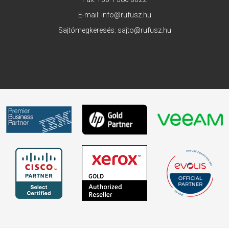
E-mail:
info@rufusz.hu
Sajtómegkeresés:
sajto@rufusz.hu