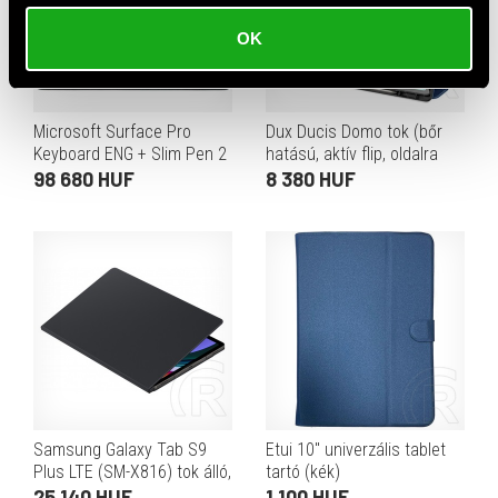
OK
Microsoft Surface Pro
Dux Ducis Domo tok (bőr
Keyboard ENG + Slim Pen 2
hatású, aktív flip, oldalra
(black)
nyíló, trifold, asztali tartó,
98 680 HUF
8 380 HUF
ceruzatartó, sötétkék)
Samsung Galaxy Tab S9
Etui 10" univerzális tablet
Plus LTE (SM-X816) tok álló,
tartó (kék)
bőr hatású (aktív flip, trifold,
25 140 HUF
1 100 HUF