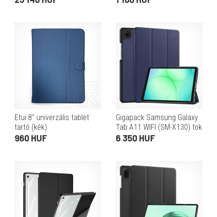
mágneses, s pen tartó)
fekete
Etui 8" univerzális tablet
Gigapack Samsung Galaxy
tartó (kék)
Tab A11 WIFI (SM-X130) tok
álló, bőr hatású (flip, trifold,
960 HUF
6 350 HUF
asztali tartó) sötétkék