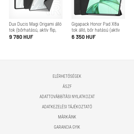
Dux Ducis Magi Origami álló
Gigapack Honor Pad X8a
tok (bőrhatású, aktív flip,
tok álló, bőr hatású (aktív
oldalra nyíló, trifold, asztali
flip, trifold, asztali tartó)
9 780 HUF
6 350 HUF
tartó, ceruzatartó, prémium,
fekete
fek
ELÉRHETŐSÉGEK
ÁSZF
ADATTOVÁBBÍTÁSI NYILATKOZAT
ADATKEZELÉSI TÁJÉKOZTATÓ
MÁRKÁINK
GARANCIA GYIK