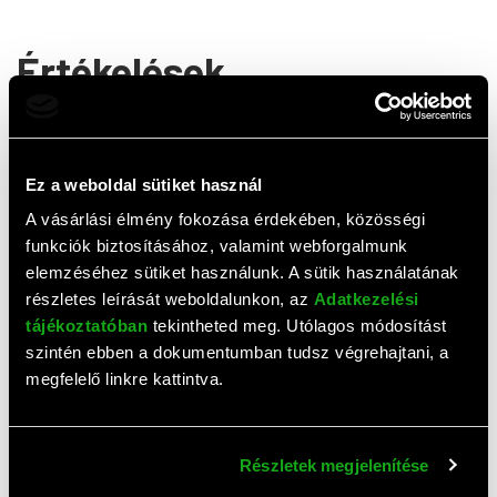
Értékelések
0,0
(
0
értékelés)
ÉRTÉKELÉS ÍRÁSA
Ez a weboldal sütiket használ
A vásárlási élmény fokozása érdekében, közösségi
Ehhez a termékhez még nem érkezett értékelés. Legyél te
funkciók biztosításához, valamint webforgalmunk
az első!
elemzéséhez sütiket használunk. A sütik használatának
részletes leírását weboldalunkon, az
Adatkezelési
tájékoztatóban
tekintheted meg. Utólagos módosítást
Top termékek
szintén ebben a dokumentumban tudsz végrehajtani, a
megfelelő linkre kattintva.
Részletek megjelenítése