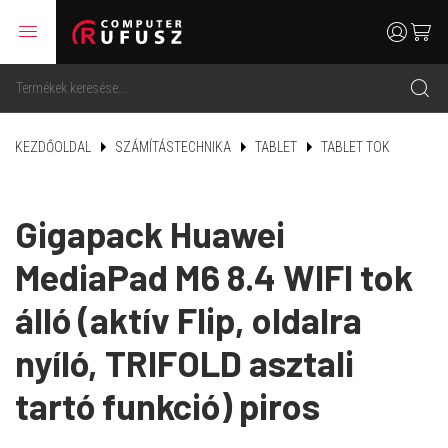
menu
user
cart
search
KEZDŐOLDAL
SZÁMÍTÁSTECHNIKA
TABLET
TABLET TOK
Gigapack Huawei
MediaPad M6 8.4 WIFI tok
álló (aktív Flip, oldalra
nyíló, TRIFOLD asztali
tartó funkció) piros