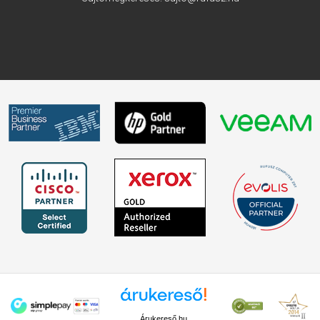
Árukereső.hu