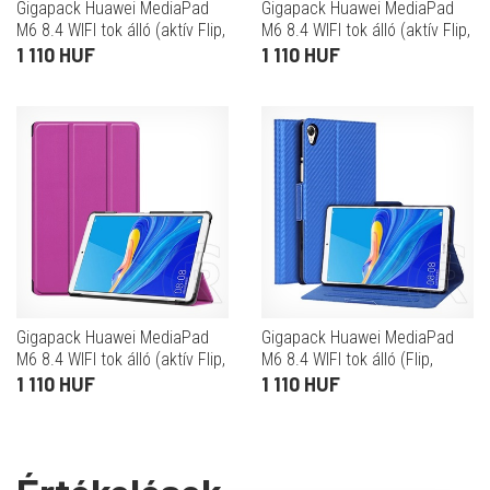
Gigapack Huawei MediaPad
Gigapack Huawei MediaPad
M6 8.4 WIFI tok álló (aktív Flip,
M6 8.4 WIFI tok álló (aktív Flip,
oldalra nyíló, TRIFOLD asztali
oldalra nyíló, TRIFOLD asztali
1 110 HUF
1 110 HUF
tartó funkció) fekete
tartó funkció) piros
Gigapack Huawei MediaPad
Gigapack Huawei MediaPad
M6 8.4 WIFI tok álló (aktív Flip,
M6 8.4 WIFI tok álló (Flip,
oldalra nyíló, TRIFOLD asztali
oldalra nyíló, karbon minta)
1 110 HUF
1 110 HUF
tartó funkció) lila
kék