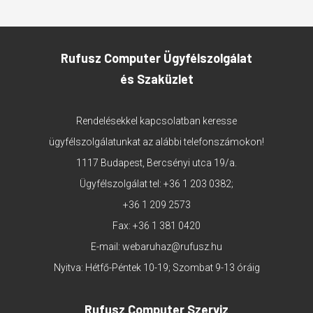
Rufusz Computer Ügyfélszolgálat
és Szaküzlet
Rendelésekkel kapcsolatban keresse
ügyfélszolgálatunkat az alábbi telefonszámokon!
1117 Budapest, Bercsényi utca 19/a.
Ügyfélszolgálat tel:
+36 1 203 0382
;
+36 1 209 2573
Fax: +36 1 381 0420
E-mail:
webaruhaz@rufusz.hu
Nyitva: Hétfő-Péntek 10-19; Szombat 9-13 óráig
Rufusz Computer Szerviz