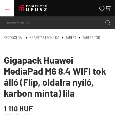
menu
user
cart
search
KEZDŐOLDAL
SZÁMÍTÁSTECHNIKA
TABLET
TABLET TOK
Gigapack Huawei
MediaPad M6 8.4 WIFI tok
álló (Flip, oldalra nyíló,
karbon minta) lila
1 110 HUF