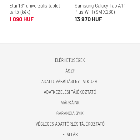
Etui 13" univerzális tablet
Samsung Galaxy Tab A11
tartó (kék)
Plus WIFI (SM-X230)
samsung tok álló, bőr
1 090 HUF
13 970 HUF
hatású (aktív flip, trifold,
asztali tartó) fekete
ELÉRHETŐSÉGEK
ÁSZF
ADATTOVÁBBÍTÁSI NYILATKOZAT
ADATKEZELÉSI TÁJÉKOZTATÓ
MÁRKÁINK
GARANCIA GYIK
VÉGLEGES ADATTÖRLÉS TÁJÉKOZTATÓ
ELÁLLÁS