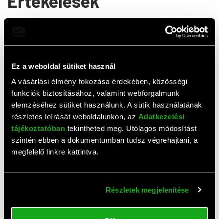
Értékelések
0,0
(
0
értékelés)
ÉRTÉKELÉS ÍRÁSA
Ez a weboldal sütiket használ
Ehhez a termékhez még nem érkezett értékelés. Legyél te
az első!
A vásárlási élmény fokozása érdekében, közösségi
funkciók biztosításához, valamint webforgalmunk
elemzéséhez sütiket használunk. A sütik használatának
részletes leírását weboldalunkon, az
Adatkezelési
Top termékek
tájékoztatóban
tekintheted meg. Utólagos módosítást
szintén ebben a dokumentumban tudsz végrehajtani, a
megfelelő linkre kattintva.
Részletek megjelenítése