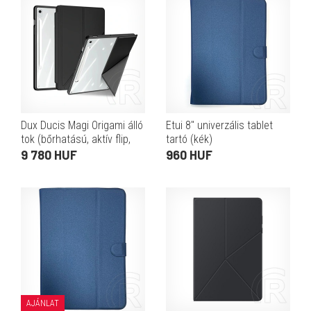
Dux Ducis Magi Origami álló
Etui 8" univerzális tablet
tok (bőrhatású, aktív flip,
tartó (kék)
oldalra nyíló, trifold, asztali
9 780 HUF
960 HUF
tartó, ceruzatartó, prémium,
fek
AJÁNLAT