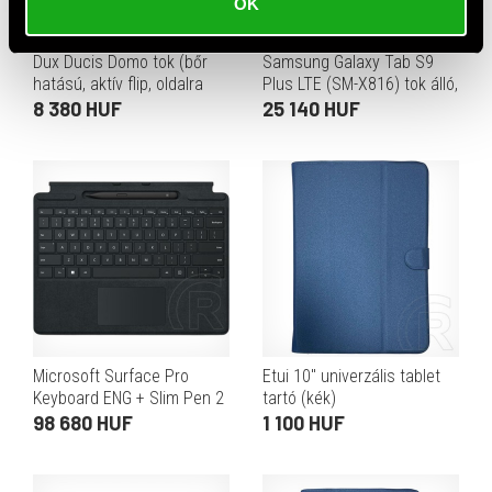
OK
Dux Ducis Domo tok (bőr
Samsung Galaxy Tab S9
hatású, aktív flip, oldalra
Plus LTE (SM-X816) tok álló,
nyíló, trifold, asztali tartó,
bőr hatású (aktív flip, trifold,
8 380 HUF
25 140 HUF
ceruzatartó, sötétkék)
mágneses, s pen tartó)
fekete
Microsoft Surface Pro
Etui 10" univerzális tablet
Keyboard ENG + Slim Pen 2
tartó (kék)
(black)
98 680 HUF
1 100 HUF