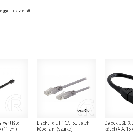
gyél te az első!
 ventilátor
Blackbird UTP CAT5E patch
Delock USB 3.
ó (11 cm)
kábel 2 m (szürke)
kábel (A-A, 15