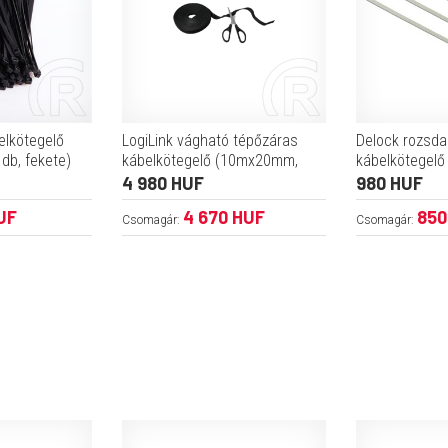
elkötegelő
LogiLink vágható tépőzáras
Delock rozsd
db, fekete)
kábelkötegelő (10mx20mm,
kábelkötegelő
fekete)
4 980 HUF
980 HUF
UF
4 670 HUF
850
Csomagár:
Csomagár: