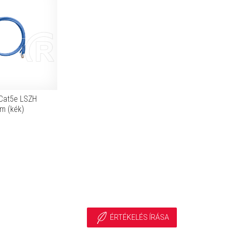
Cat5e LSZH
 m (kék)
ÉRTÉKELÉS ÍRÁSA