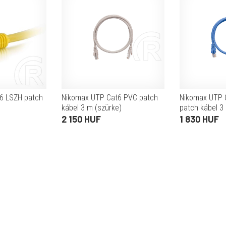
6 LSZH patch
Nikomax UTP Cat6 PVC patch
Nikomax UTP 
)
kábel 3 m (szürke)
patch kábel 3
2 150 HUF
1 830 HUF