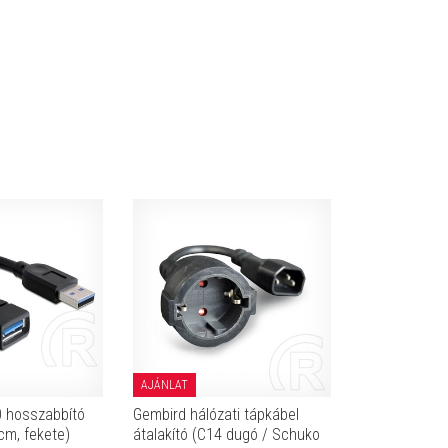
AJÁNLAT
0 hosszabbító
Gembird hálózati tápkábel
 cm, fekete)
átalakító (C14 dugó / Schuko