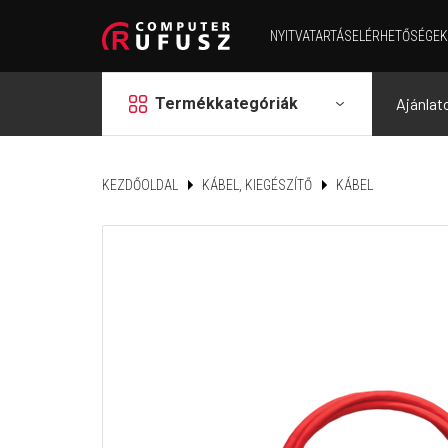
NYITVATARTÁS
ELÉRHETŐSÉGEK
grid
Termékkategóriák
Ajánlat
KEZDŐOLDAL
KÁBEL, KIEGÉSZÍTŐ
KÁBEL