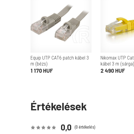
Equip UTP CAT6 patch kábel 3
Nikomax UTP Cat
m (bézs)
kábel 3 m (sárga
1 170 HUF
2 490 HUF
Értékelések
0,0
(
0
értékelés)