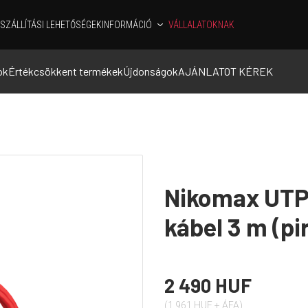
SZÁLLÍTÁSI LEHETŐSÉGEK
INFORMÁCIÓ
VÁLLALATOKNAK
ok
Értékcsökkent termékek
Újdonságok
AJÁNLATOT KÉREK
Nikomax UTP
kábel 3 m (pi
2 490 HUF
(1 961 HUF + ÁFA)