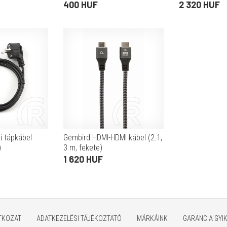
400 HUF
2 320 HUF
i tápkábel
Gembird HDMI-HDMI kábel (2.1,
)
3 m, fekete)
1 620 HUF
ATKOZAT
ADATKEZELÉSI TÁJÉKOZTATÓ
MÁRKÁINK
GARANCIA GYI