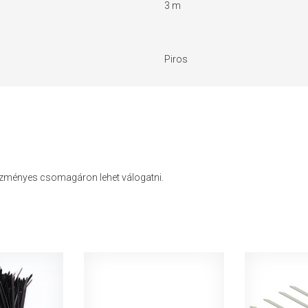
3 m
Piros
vezményes csomagáron lehet válogatni.