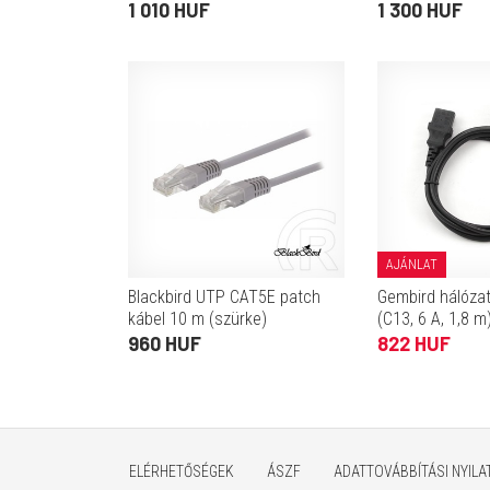
1 010 HUF
1 300 HUF
AJÁNLAT
Blackbird UTP CAT5E patch
Gembird hálózat
kábel 10 m (szürke)
(C13, 6 A, 1,8 m
960 HUF
822 HUF
ELÉRHETŐSÉGEK
ÁSZF
ADATTOVÁBBÍTÁSI NYIL