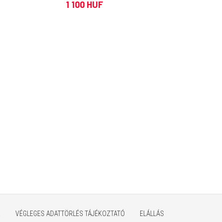
aljzat)
1 100 HUF
K
VÉGLEGES ADATTÖRLÉS TÁJÉKOZTATÓ
ELÁLLÁS