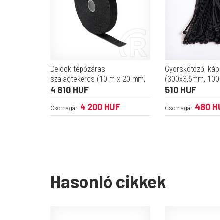
Delock tépőzáras
Gyorskötöző, káb
szalagtekercs (10 m x 20 mm,
(300x3,6mm, 100 
fekete)
4 810 HUF
510 HUF
4 200 HUF
480 H
Csomagár:
Csomagár:
Hasonló cikkek