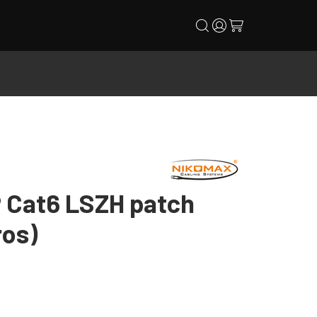
search
user
cart
 Cat6 LSZH patch
ros)