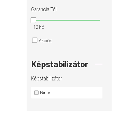
Garancia
Tól
12 hó
Akciós
Képstabilizátor
Képstabilizátor
Nincs