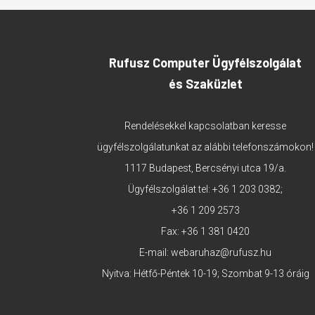
Rufusz Computer Ügyfélszolgálat
és Szaküzlet
Rendelésekkel kapcsolatban keresse
ügyfélszolgálatunkat az alábbi telefonszámokon!
1117 Budapest, Bercsényi utca 19/a.
Ügyfélszolgálat tel:
+36 1 203 0382
;
+36 1 209 2573
Fax: +36 1 381 0420
E-mail:
webaruhaz@rufusz.hu
Nyitva: Hétfő-Péntek 10-19; Szombat 9-13 óráig