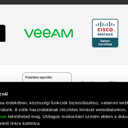
znál
Árukereső.hu
sa érdekében, közösségi funkciók biztosításához, valamint we
álunk. A sütik használatának részletes leírását weboldalunkon,
óban
tekintheted meg. Utólagos módosítást szintén ebben a do
lelő linkre kattintva.
mputer Informatika Zrt. © 1992 - 2018. Minden jog fenntartva. All rights