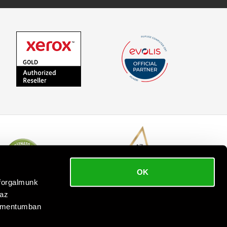
OK
bforgalmunk
 az
kumentumban
 reserved.