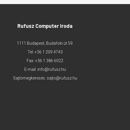
Rufusz Computer Iroda
1111 Budapest, Budafoki út 59.
Tel:
+36 1 209 4743
Fax: +36 1 386 6022
E-mail:
info@rufusz.hu
Sajtómegkeresés:
sajto@rufusz.hu