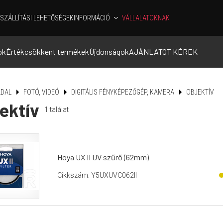
SZÁLLÍTÁSI LEHETŐSÉGEK
INFORMÁCIÓ
VÁLLALATOKNAK
ok
Értékcsökkent termékek
Újdonságok
AJÁNLATOT KÉREK
DAL
FOTÓ, VIDEÓ
DIGITÁLIS FÉNYKÉPEZŐGÉP, KAMERA
OBJEKTÍV
ektív
1
találat
Hoya UX II UV szűrő (62mm)
Cikkszám: Y5UXUVC062II