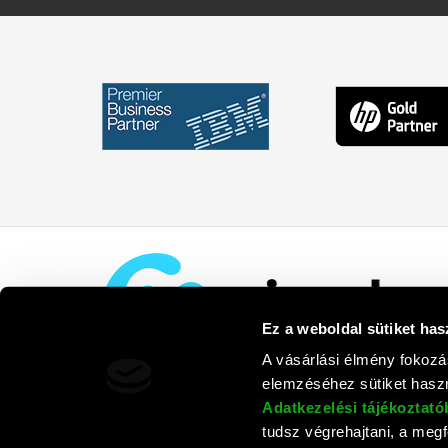
Ez a weboldal sütiket has
A vásárlási élmény fokozá
elemzéséhez sütiket haszn
Adatkezelési tájékoztat
tudsz végrehajtani, a megfe
Rufusz Co