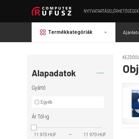
NYITVATARTÁS
ELÉRHETŐSÉGEK
grid
Termékkategóriák
Ajánlat
KEZDŐOL
Obj
Alapadatok
Gyártó
Egyéb
Ár
Tól-ig
11 970 HUF
11 970 HUF