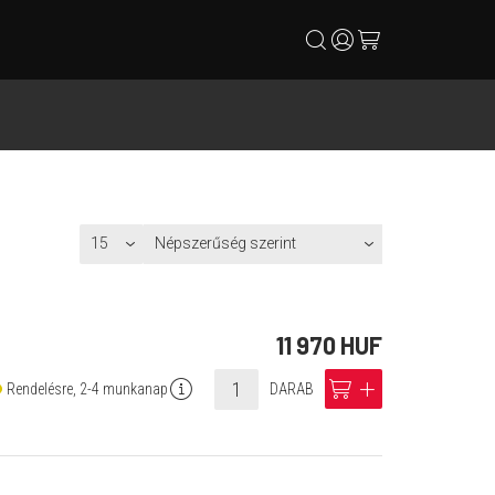
search
user
cart
11 970 HUF
info
cart
add
Rendelésre, 2-4 munkanap
DARAB