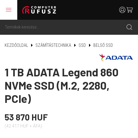
menu
user
cart
search
KEZDŐOLDAL
SZÁMÍTÁSTECHNIKA
SSD
BELSŐ SSD
1 TB ADATA Legend 860
NVMe SSD (M.2, 2280,
PCIe)
53 870 HUF
(42 417 HUF + ÁFA)