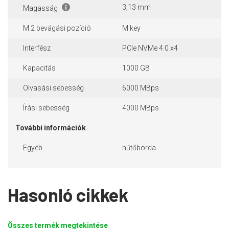
3,13 mm
Magasság
M.2 bevágási pozíció
M key
Interfész
PCIe NVMe 4.0 x4
Kapacitás
1000 GB
Olvasási sebesség
6000 MBps
Írási sebesség
4000 MBps
További információk
Egyéb
hűtőborda
Hasonló cikkek
Összes termék megtekintése