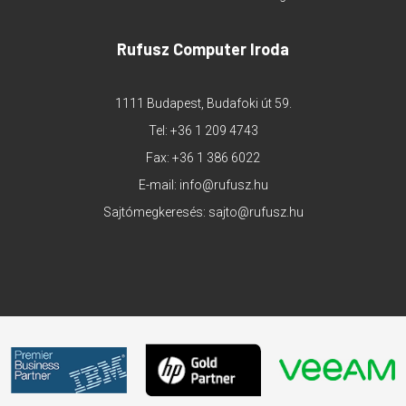
Rufusz Computer Iroda
1111 Budapest, Budafoki út 59.
Tel:
+36 1 209 4743
Fax: +36 1 386 6022
E-mail:
info@rufusz.hu
Sajtómegkeresés:
sajto@rufusz.hu