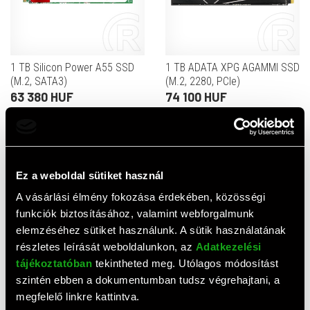
1 TB Silicon Power A55 SSD
1 TB ADATA XPG AGAMMI SSD
(M.2, SATA3)
(M.2, 2280, PCIe)
63 380 HUF
74 100 HUF
Értékelések
Ez a weboldal sütiket használ
A vásárlási élmény fokozása érdekében, közösségi
0,0
funkciók biztosításához, valamint webforgalmunk
(
0
értékelés)
ÉRTÉKELÉS ÍRÁSA
elemzéséhez sütiket használunk. A sütik használatának
részletes leírását weboldalunkon, az
Adatkezelési
tájékoztatóban
tekintheted meg. Utólagos módosítást
Ehhez a termékhez még nem érkezett értékelés. Legyél te
az első!
szintén ebben a dokumentumban tudsz végrehajtani, a
megfelelő linkre kattintva.