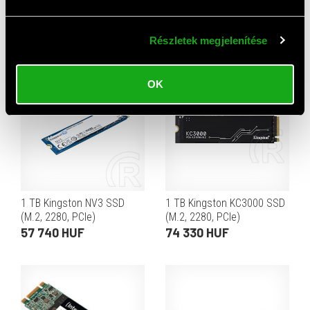
Top termékek
Részletek megjelenítése
OK
1 TB Kingston NV3 SSD
1 TB Kingston KC3000 SSD
(M.2, 2280, PCIe)
(M.2, 2280, PCIe)
57 740 HUF
74 330 HUF