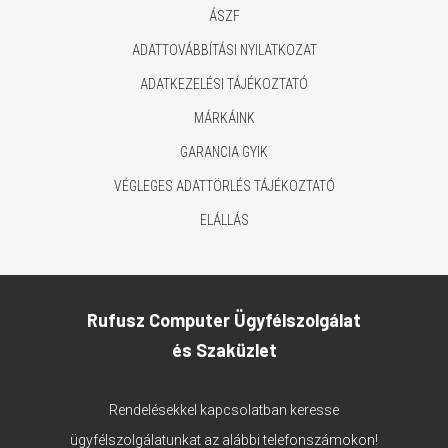
ÁSZF
ADATTOVÁBBÍTÁSI NYILATKOZAT
ADATKEZELÉSI TÁJÉKOZTATÓ
MÁRKÁINK
GARANCIA GYIK
VÉGLEGES ADATTÖRLÉS TÁJÉKOZTATÓ
ELÁLLÁS
Rufusz Computer Ügyfélszolgálat
és Szaküzlet
Rendelésekkel kapcsolatban keresse
ügyfélszolgálatunkat az alábbi telefonszámokon!