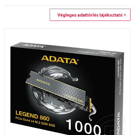
Végleges adattörlés tájékoztató