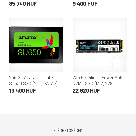
PCIe)
85 740 HUF
9 400 HUF
256 GB Adata Ultimate
256 GB Silicon Power A60
SU650 SSD (2,5", SATA3)
NVMe SSD (M.2, 2280,
PCIe)
16 400 HUF
22 920 HUF
ELÉRHETŐSÉGEK