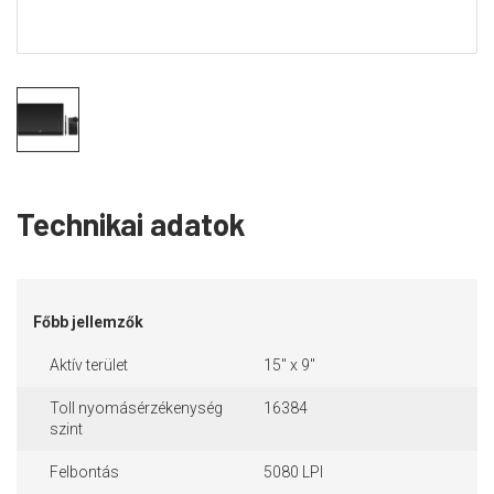
Technikai adatok
Főbb jellemzők
Aktív terület
15" x 9"
Toll nyomásérzékenység
16384
szint
Felbontás
5080 LPI