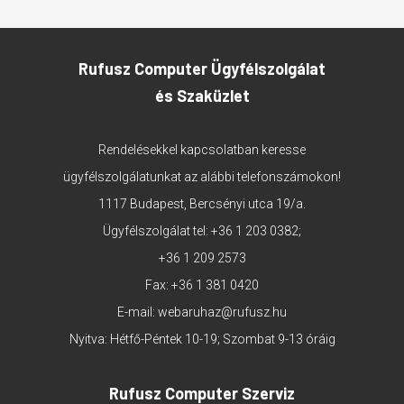
Rufusz Computer Ügyfélszolgálat
és Szaküzlet
Rendelésekkel kapcsolatban keresse
ügyfélszolgálatunkat az alábbi telefonszámokon!
1117 Budapest, Bercsényi utca 19/a.
Ügyfélszolgálat tel:
+36 1 203 0382
;
+36 1 209 2573
Fax: +36 1 381 0420
E-mail:
webaruhaz@rufusz.hu
Nyitva: Hétfő-Péntek 10-19; Szombat 9-13 óráig
Rufusz Computer Szerviz