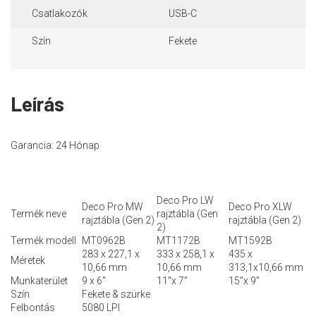
Csatlakozók
USB-C
Szín
Fekete
Leírás
Garancia: 24 Hónap
Deco Pro LW
Deco Pro MW
Deco Pro XLW
Termék neve
rajztábla (Gen
rajztábla (Gen 2)
rajztábla (Gen 2)
2)
Termék modell
MT0962B
MT1172B
MT1592B
283 x 227,1 x
333 x 258,1 x
435 x
Méretek
10,66 mm
10,66 mm
313,1x10,66 mm
Munkaterület
9 x 6"
11"x 7"
15"x 9"
Szín
Fekete & szürke
Felbontás
5080 LPI