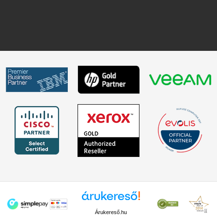
Árukereső.hu