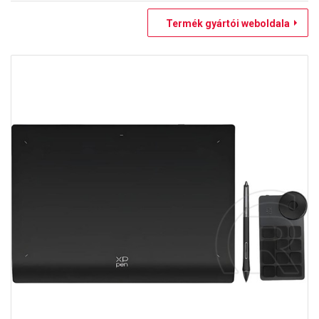
Termék gyártói weboldala