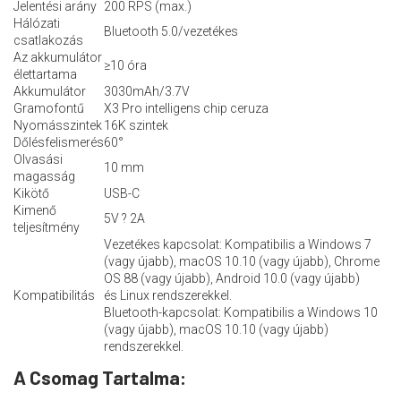
Jelentési arány
200 RPS (max.)
Hálózati
Bluetooth 5.0/vezetékes
csatlakozás
Az akkumulátor
≥10 óra
élettartama
Akkumulátor
3030mAh/3.7V
Gramofontű
X3 Pro intelligens chip ceruza
Nyomásszintek
16K szintek
Dőlésfelismerés
60°
Olvasási
10 mm
magasság
Kikötő
USB-C
Kimenő
5V ? 2A
teljesítmény
Vezetékes kapcsolat: Kompatibilis a Windows 7
(vagy újabb), macOS 10.10 (vagy újabb), Chrome
OS 88 (vagy újabb), Android 10.0 (vagy újabb)
Kompatibilitás
és Linux rendszerekkel.
Bluetooth-kapcsolat: Kompatibilis a Windows 10
(vagy újabb), macOS 10.10 (vagy újabb)
rendszerekkel.
A Csomag Tartalma: