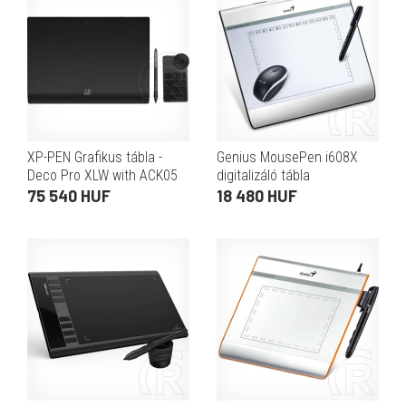
XP-PEN Grafikus tábla -
Genius MousePen i608X
Deco Pro XLW with ACK05
digitalizáló tábla
(15"x9", 5080 LPI, PS 16K,
75 540 HUF
18 480 HUF
200 RPS, USB-C, BT5.0)