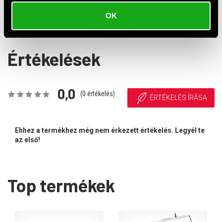
OK
* Egyes modellekhez külön vásárolható meg.
Értékelések
0,0
(
0
értékelés)
ÉRTÉKELÉS ÍRÁSA
Ehhez a termékhez még nem érkezett értékelés. Legyél te
az első!
Top termékek