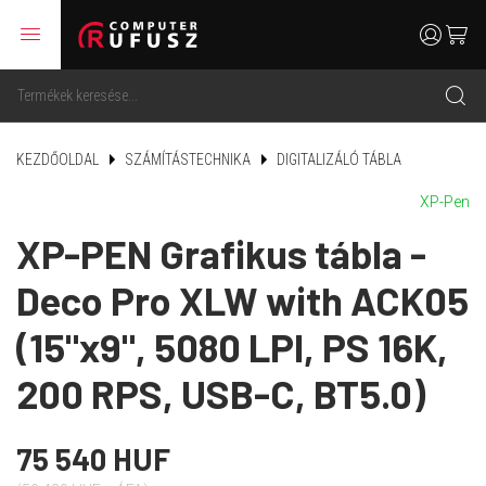
menu
user
cart
search
KEZDŐOLDAL
SZÁMÍTÁSTECHNIKA
DIGITALIZÁLÓ TÁBLA
XP-Pen
XP-PEN Grafikus tábla -
Deco Pro XLW with ACK05
(15"x9", 5080 LPI, PS 16K,
200 RPS, USB-C, BT5.0)
75 540 HUF