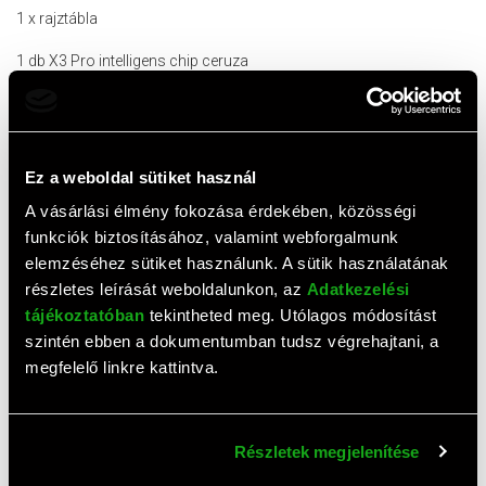
1 x rajztábla
1 db X3 Pro intelligens chip ceruza
1 x tolltartó
4 x standard hegy
Ez a weboldal sütiket használ
4 x filchegy
A vásárlási élmény fokozása érdekében, közösségi
1 db vezeték nélküli gyorsbillentyű-távirányító*
funkciók biztosításához, valamint webforgalmunk
elemzéséhez sütiket használunk. A sütik használatának
1 db Bluetooth-vevő (hardverkulcs)*
részletes leírását weboldalunkon, az
Adatkezelési
tájékoztatóban
tekintheted meg. Utólagos módosítást
1 x USB-C – USB-C kábel
szintén ebben a dokumentumban tudsz végrehajtani, a
1 x USB-A – USB-C kábel
megfelelő linkre kattintva.
1 x rajzkesztyű
1 db gyors útmutató
Részletek megjelenítése
1 x jótállási jegy