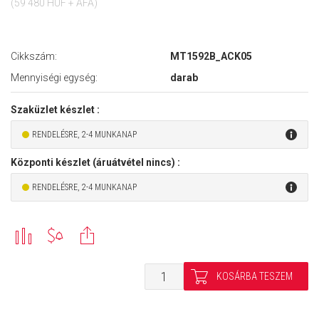
(59 480 HUF + ÁFA)
Cikkszám:
MT1592B_ACK05
Mennyiségi egység:
darab
Szaküzlet készlet :
RENDELÉSRE, 2-4 MUNKANAP
Központi készlet (áruátvétel nincs) :
RENDELÉSRE, 2-4 MUNKANAP