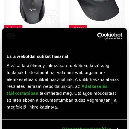
AJÁNLAT
AJÁNLAT
Logitech M705 Marathon
Logitech M330 Silent Plus
cordless egér (USB, fekete-
cordless optikai egér (USB,
ezüst)
fekete)
10 240 HUF
6 090 HUF
Ez a weboldal sütiket használ
A vásárlási élmény fokozása érdekében, közösségi
funkciók biztosításához, valamint webforgalmunk
elemzéséhez sütiket használunk. A sütik használatának
részletes leírását weboldalunkon, az
Adatkezelési
tájékoztatóban
tekintheted meg. Utólagos módosítást
szintén ebben a dokumentumban tudsz végrehajtani, a
megfelelő linkre kattintva.
AJÁNLAT
AJÁNLAT
Logitech M185 cordless
Logitech Signature M650