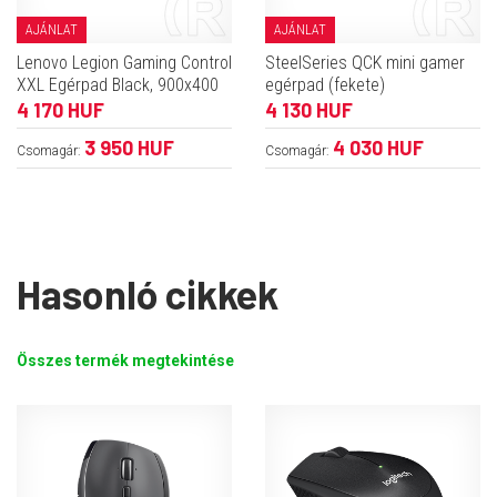
AJÁNLAT
AJÁNLAT
Lenovo Legion Gaming Control
SteelSeries QCK mini gamer
XXL Egérpad Black, 900x400
egérpad (fekete)
4 170 HUF
4 130 HUF
3 950 HUF
4 030 HUF
Csomagár:
Csomagár:
Hasonló cikkek
Összes termék megtekintése