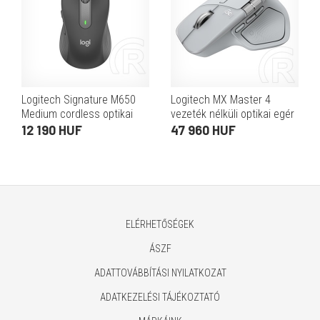
Logitech Signature M650
Logitech MX Master 4
Medium cordless optikai
vezeték nélküli optikai egér
egér (USB/Bluetooth, grafit)
(halványszürke, USB-vevő,
12 190 HUF
47 960 HUF
Bluetooth)
ELÉRHETŐSÉGEK
ÁSZF
ADATTOVÁBBÍTÁSI NYILATKOZAT
ADATKEZELÉSI TÁJÉKOZTATÓ