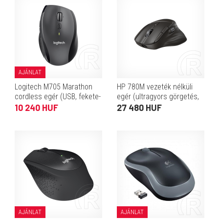
AJÁNLAT
Logitech M705 Marathon
HP 780M vezeték nélküli
cordless egér (USB, fekete-
egér (ultragyors görgetés,
ezüst)
6 gomb, Bluetooth/2,4 GHz,
10 240 HUF
27 480 HUF
USB Type-C töltés, fekete)
AJÁNLAT
AJÁNLAT