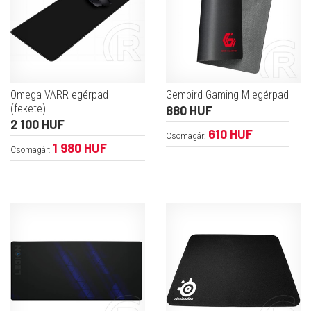
Omega VARR egérpad
Gembird Gaming M egérpad
(fekete)
880 HUF
2 100 HUF
610 HUF
Csomagár:
1 980 HUF
Csomagár: