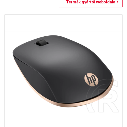
Termék gyártói weboldala