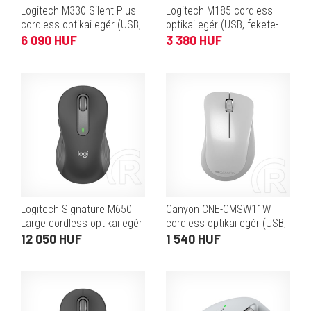
Logitech M330 Silent Plus
Logitech M185 cordless
cordless optikai egér (USB,
optikai egér (USB, fekete-
fekete)
szürke)
6 090 HUF
3 380 HUF
Logitech Signature M650
Canyon CNE-CMSW11W
Large cordless optikai egér
cordless optikai egér (USB,
(USB/Bluetooth, grafit)
fehér)
12 050 HUF
1 540 HUF