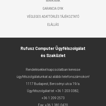
MÁRKÁINK
GARANCIA GYIK
VÉGLEGES ADATTÖRLÉS TÁJÉKOZTATÓ
ELÁLLÁS
Rufusz Computer Ügyfélszolgálat
és Szaküzlet
Rendelésekkel kapcsolatban keresse
ügyfélszolgálatunkat az alábbi telefonszámokon!
1117 Budapest, Bercsényi utca 19/a.
Ügyfélszolgálat tel:
+36 1 203 0382
;
+36 1 209 2573
Fax: +36 1 381 0420