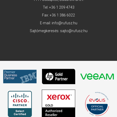
Tel:
+36 1 209 4743
Fax: +36 1 386 6022
E-mail:
info@rufusz.hu
Sajtómegkeresés:
sajto@rufusz.hu