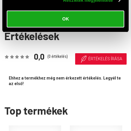
Részletek megjelenítése
optikai egér (USB, fekete-kék)
Large cordless optikai egér
(USB/Bluetooth, balkezes,
4 010 HUF
13 990 HUF
grafit)
OK
Értékelések
0,0
(
0
értékelés)
ÉRTÉKELÉS ÍRÁSA
Ehhez a termékhez még nem érkezett értékelés. Legyél te
az első!
Top termékek