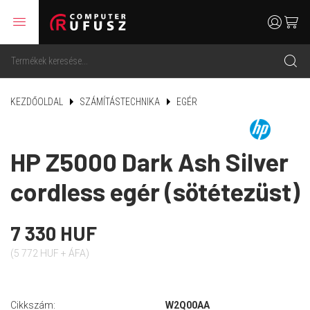
menu
user
cart
search
KEZDŐOLDAL
SZÁMÍTÁSTECHNIKA
EGÉR
HP Z5000 Dark Ash Silver
cordless egér (sötétezüst)
7 330 HUF
(5 772 HUF + ÁFA)
Cikkszám:
W2Q00AA