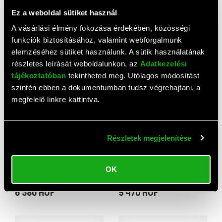
Ez a weboldal sütiket használ
A vásárlási élmény fokozása érdekében, közösségi
Numskull Tubbz Boxed
Numskull Tubbz Boxed
gumikacsa (Optimus Prime,
gumikacsa (DC Comics,
funkciók biztosításához, valamint webforgalmunk
Transformers, dobozos)
Superman)
7 380 HUF
6 380 HUF
elemzéséhez sütiket használunk. A sütik használatának
részletes leírását weboldalunkon, az
Adatkezelési
tájékoztatóban
tekintheted meg. Utólagos módosítást
szintén ebben a dokumentumban tudsz végrehajtani, a
megfelelő linkre kattintva.
Részletek megjelenítése
OK
Numskull Tubbz Boxed The
Numskull Tubbz plüss
Joker gumikacsa (dobozos,
kacsa (Jaws "Bruce")
hivatalos DC-licenc, PVC
6 380 HUF
9 470 HUF
anyag, kb. 9 cm)