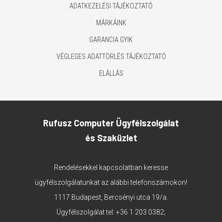
ADATKEZELÉSI TÁJÉKOZTATÓ
MÁRKÁINK
GARANCIA GYIK
VÉGLEGES ADATTÖRLÉS TÁJÉKOZTATÓ
ELÁLLÁS
Rufusz Computer Ügyfélszolgálat
és Szaküzlet
Rendelésekkel kapcsolatban keresse
ügyfélszolgálatunkat az alábbi telefonszámokon!
1117 Budapest, Bercsényi utca 19/a.
Ügyfélszolgálat tel:
+36 1 203 0382
;