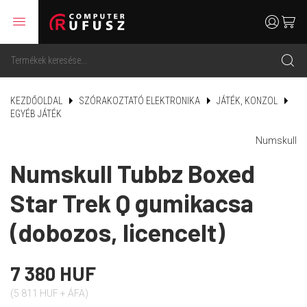
menu
user
cart
search
KEZDŐOLDAL
SZÓRAKOZTATÓ ELEKTRONIKA
JÁTÉK, KONZOL
EGYÉB JÁTÉK
Numskull
Numskull Tubbz Boxed
Star Trek Q gumikacsa
(dobozos, licencelt)
7 380 HUF
(5 811 HUF + ÁFA)