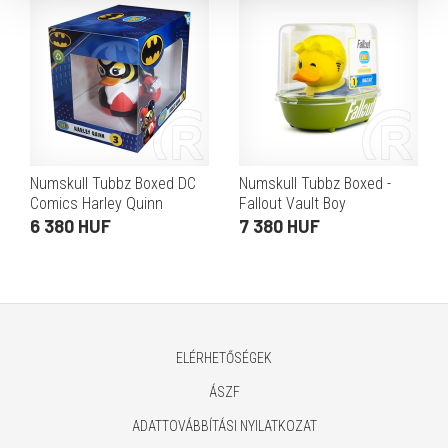
Numskull Tubbz Boxed DC
Numskull Tubbz Boxed -
Comics Harley Quinn
Fallout Vault Boy
gumikacsa (dobozos, PVC,
gumikacsa (dobozos, PVC,
6 380 HUF
7 380 HUF
kb. 9 cm)
kb. 9 cm)
ELÉRHETŐSÉGEK
ÁSZF
ADATTOVÁBBÍTÁSI NYILATKOZAT