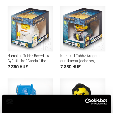
Numskull Tubbz Boxed - A
Numskull Tubbz Aragorn
Gyűrűk Ura "Gandalf the
gumikacsa (dobozos,
White" gumikacsa
hivatalos Gyűrűk Ura licenc,
7 380 HUF
7 380 HUF
(dobozos, gyűjtői, kb. 9 cm,
PVC, kb. 9 cm)
PVC, fehér)