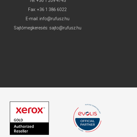
Tel:
+36 1 209 4743
Fax: +36 1 386 6022
E-mail:
info@rufusz.hu
Sajtómegkeresés:
sajto@rufusz.hu