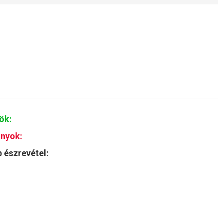
ök:
nyok:
 észrevétel: