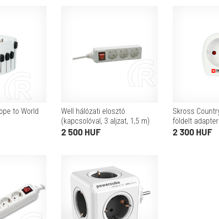
ope to World
Well hálózati elosztó
Skross Countr
(kapcsolóval, 3 aljzat, 1,5 m)
földelt adapter
len)
2 500 HUF
2 300 HUF