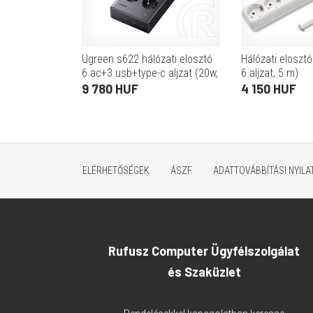
Ugreen s622 hálózati elosztó
Hálózati elosztó
6 ac+3 usb+type-c aljzat (20w,
6 aljzat, 5 m)
gan, pd gyorstöltő 3.0 +
9 780 HUF
4 150 HUF
150cm tápkábel) fekete
ELÉRHETŐSÉGEK
ÁSZF
ADATTOVÁBBÍTÁSI NYIL
Rufusz Computer Ügyfélszolgálat
és Szaküzlet