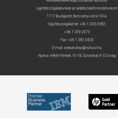
Rendelésekkel kapcsolatban keresse
ügyfélszolgálatunkat az alábbi telefonszámokon!
1117 Budapest, Bercsényi utca 19/a.
Ügyfélszolgálat tel:
+36 1 203 0382
;
+36 1 209 2573
Fax: +36 1 381 0420
E-mail:
webaruhaz@rufusz.hu
Nyitva: Hétfő-Péntek 10-19; Szombat 9-13 óráig