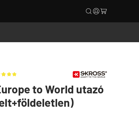
search
user
cart
urope to World utazó
elt+földeletlen)