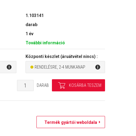
1.103141
darab
1 év
További információ
Központi készlet (áruátvétel nincs) :
RENDELÉSRE, 2-4 MUNKANAP
DARAB
Termék gyártói weboldala