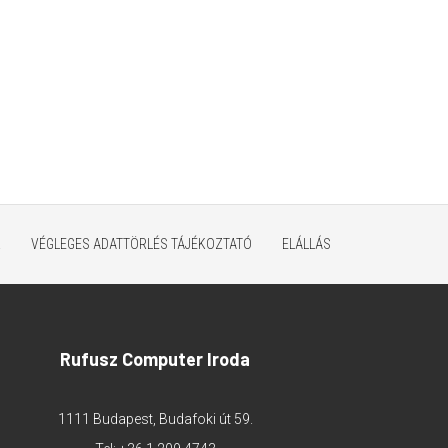
K
VÉGLEGES ADATTÖRLÉS TÁJÉKOZTATÓ
ELÁLLÁS
Rufusz Computer Iroda
1111 Budapest, Budafoki út 59.