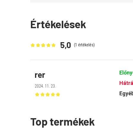
Értékelések
5,0
(
1
értékelés)
rer
Előny
Hátrá
2024. 11. 23.
Egyéb
Top termékek