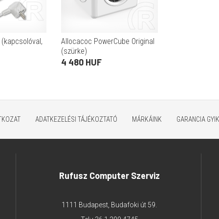
 (kapcsolóval,
Allocacoc PowerCube Original
(szürke)
4 480 HUF
ATKOZAT
ADATKEZELÉSI TÁJÉKOZTATÓ
MÁRKÁINK
GARANCIA GYI
Rufusz Computer Szerviz
1111 Budapest, Budafoki út 59.