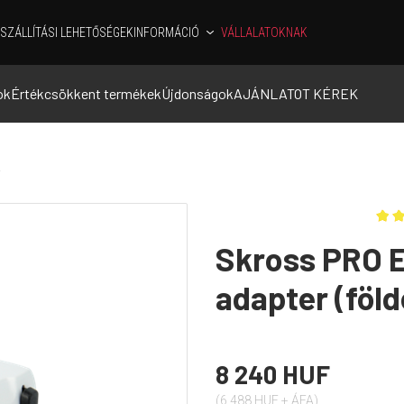
SZÁLLÍTÁSI LEHETŐSÉGEK
INFORMÁCIÓ
VÁLLALATOKNAK
ok
Értékcsökkent termékek
Újdonságok
AJÁNLATOT KÉREK
R
Skross PRO E
adapter (föld
8 240 HUF
(6 488 HUF + ÁFA)