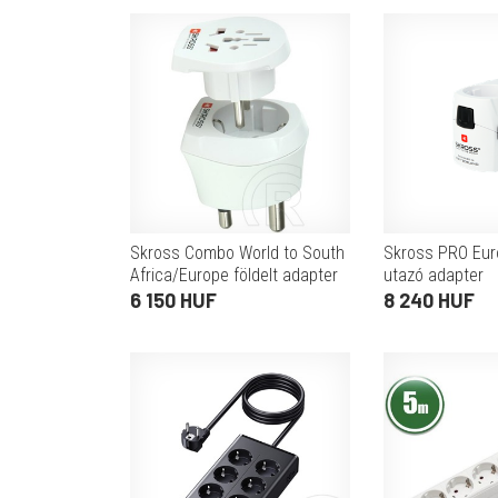
Skross Combo World to South
Skross PRO Eur
Africa/Europe földelt adapter
utazó adapter
(Dél-Afrika)
(földelt+földelet
6 150 HUF
8 240 HUF