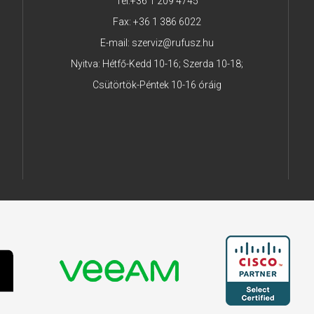
Tel:
+36 1 209 4745
Fax: +36 1 386 6022
E-mail:
szerviz@rufusz.hu
Nyitva: Hétfő-Kedd 10-16; Szerda 10-18;
Csütörtök-Péntek 10-16 óráig