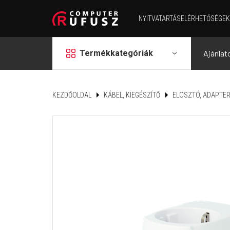
NYITVATARTÁS
ELÉRHETŐSÉGEK
grid
Termékkategóriák
Ajánlat
KEZDŐOLDAL
KÁBEL, KIEGÉSZÍTŐ
ELOSZTÓ, ADAPTE