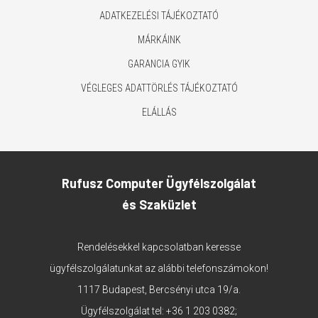
ADATKEZELÉSI TÁJÉKOZTATÓ
MÁRKÁINK
GARANCIA GYIK
VÉGLEGES ADATTÖRLÉS TÁJÉKOZTATÓ
ELÁLLÁS
Rufusz Computer Ügyfélszolgálat
és Szaküzlet
Rendelésekkel kapcsolatban keresse
ügyfélszolgálatunkat az alábbi telefonszámokon!
1117 Budapest, Bercsényi utca 19/a.
Ügyfélszolgálat tel:
+36 1 203 0382
;