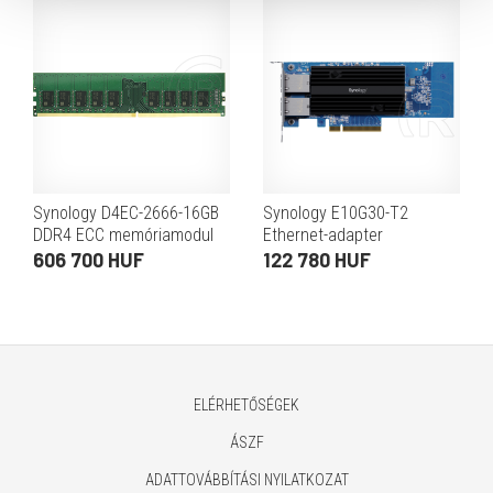
Synology D4EC-2666-16GB
Synology E10G30-T2
DDR4 ECC memóriamodul
Ethernet-adapter
606 700 HUF
122 780 HUF
ELÉRHETŐSÉGEK
ÁSZF
ADATTOVÁBBÍTÁSI NYILATKOZAT