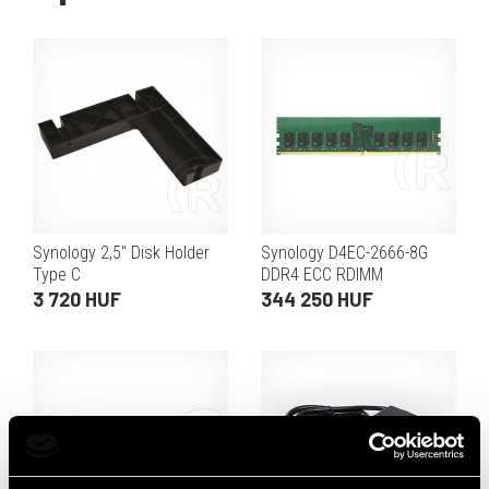
Synology 2,5" Disk Holder
Synology D4EC-2666-8G
Type C
DDR4 ECC RDIMM
memóriamodul
3 720 HUF
344 250 HUF