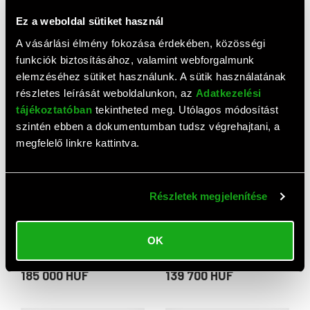
Ez a weboldal sütiket használ
A vásárlási élmény fokozása érdekében, közösségi
Synology D4ES02-4GB
Synology tápegység 100 W
funkciók biztosításához, valamint webforgalmunk
DDR4 ECC SO-DIMM
33 900 HUF
memóriamodul
133 800 HUF
elemzéséhez sütiket használunk. A sütik használatának
részletes leírását weboldalunkon, az
Adatkezelési
tájékoztatóban
tekintheted meg. Utólagos módosítást
szintén ebben a dokumentumban tudsz végrehajtani, a
megfelelő linkre kattintva.
Részletek megjelenítése
OK
Synology D4RD-2666-16GB
Synology kamera licenc 8
DDR4 ECC RDIMM
kamerához
memóriamodul
185 000 HUF
139 700 HUF