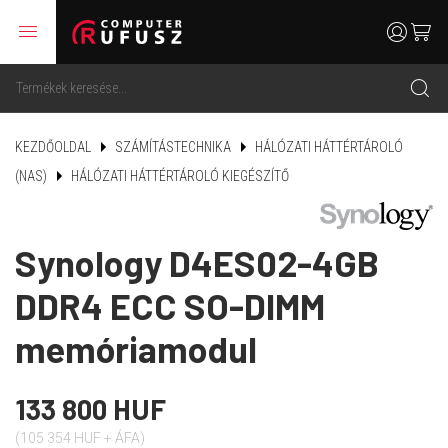
menu
user
cart
search
KEZDŐOLDAL
SZÁMÍTÁSTECHNIKA
HÁLÓZATI HÁTTÉRTÁROLÓ
(NAS)
HÁLÓZATI HÁTTÉRTÁROLÓ KIEGÉSZÍTŐ
Synology D4ES02-4GB
DDR4 ECC SO-DIMM
memóriamodul
133 800 HUF
(105 354 HUF + ÁFA)