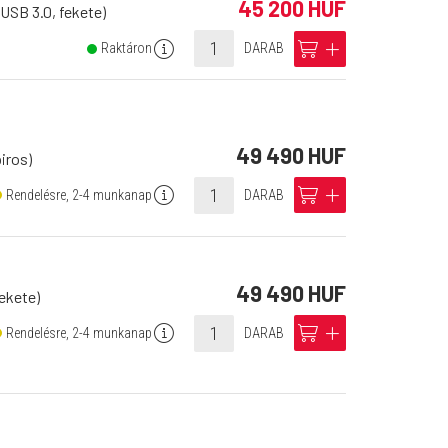
45 200 HUF
USB 3.0, fekete)
info
cart
add
Raktáron
DARAB
49 490 HUF
iros)
info
cart
add
Rendelésre, 2-4 munkanap
DARAB
49 490 HUF
ekete)
info
cart
add
Rendelésre, 2-4 munkanap
DARAB