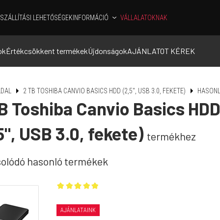
SZÁLLÍTÁSI LEHETŐSÉGEK
INFORMÁCIÓ
VÁLLALATOKNAK
ok
Értékcsökkent termékek
Újdonságok
AJÁNLATOT KÉREK
DAL
2 TB TOSHIBA CANVIO BASICS HDD (2,5", USB 3.0, FEKETE)
HASONL
B Toshiba Canvio Basics HD
5", USB 3.0, fekete)
termékhez
olódó hasonló termékek
AJÁNLATAINK