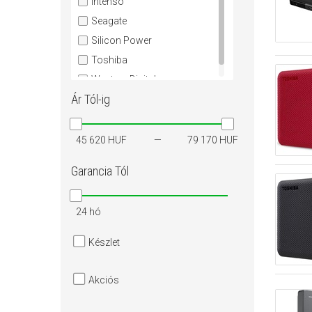
Intenso
Seagate
Silicon Power
Toshiba
Western Digital
Ár
Tól-ig
45 620 HUF
79 170 HUF
Garancia
Tól
24 hó
Készlet
Akciós