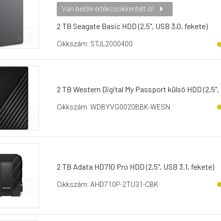
Van belőle értékcsökkentett is!
2 TB Seagate Basic HDD (2,5", USB 3.0, fekete)
Cikkszám: STJL2000400
2 TB Western Digital My Passport külső HDD (2,5", 
Cikkszám: WDBYVG0020BBK-WESN
2 TB Adata HD710 Pro HDD (2,5", USB 3.1, fekete)
Cikkszám: AHD710P-2TU31-CBK