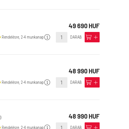
49 690 HUF
info
cart
add
Rendelésre, 2-4 munkanap
DARAB
48 990 HUF
info
cart
add
Rendelésre, 2-4 munkanap
DARAB
48 990 HUF
)
info
cart
add
Rendelésre, 2-4 munkanap
DARAB