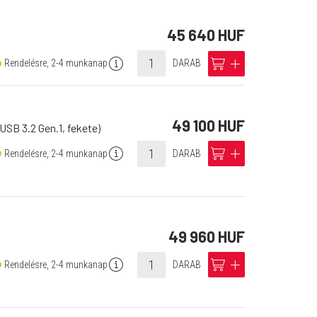
45 640 HUF
info
cart
add
Rendelésre, 2-4 munkanap
DARAB
49 100 HUF
USB 3.2 Gen.1, fekete)
info
cart
add
Rendelésre, 2-4 munkanap
DARAB
49 960 HUF
info
cart
add
Rendelésre, 2-4 munkanap
DARAB