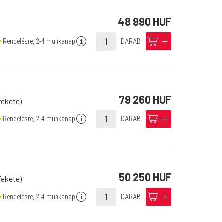
48 990 HUF
info
cart
add
Rendelésre, 2-4 munkanap
DARAB
79 260 HUF
fekete)
info
cart
add
Rendelésre, 2-4 munkanap
DARAB
50 250 HUF
fekete)
info
cart
add
Rendelésre, 2-4 munkanap
DARAB