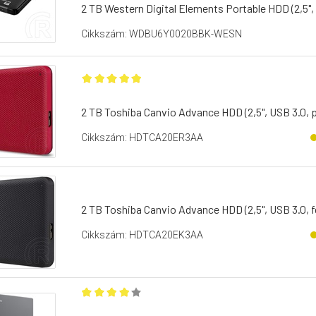
2 TB Western Digital Elements Portable HDD (2,5", 
Cikkszám: WDBU6Y0020BBK-WESN
2 TB Toshiba Canvio Advance HDD (2,5", USB 3.0, p
Cikkszám: HDTCA20ER3AA
2 TB Toshiba Canvio Advance HDD (2,5", USB 3.0, f
Cikkszám: HDTCA20EK3AA