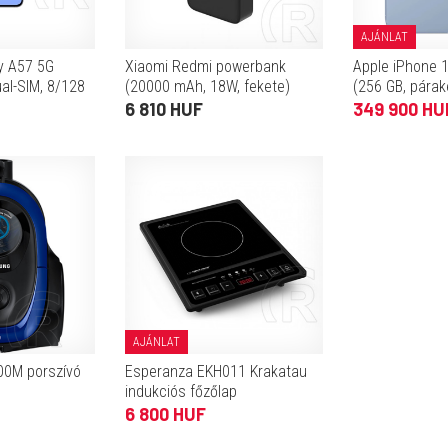
AJÁNLAT
y A57 5G
Xiaomi Redmi powerbank
Apple iPhone 1
ual-SIM, 8/128
(20000 mAh, 18W, fekete)
(256 GB, párak
6 810 HUF
349 900 HU
AJÁNLAT
0M porszívó
Esperanza EKH011 Krakatau
indukciós főzőlap
6 800 HUF