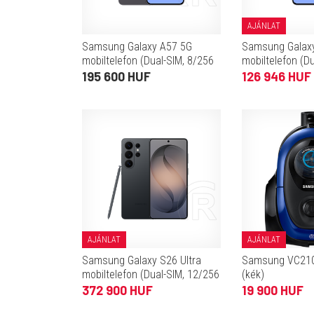
AJÁNLAT
Samsung Galaxy A57 5G
Samsung Galax
mobiltelefon (Dual-SIM, 8/256
mobiltelefon (D
GB, szürke)
GB, szürke)
195 600 HUF
126 946 HUF
AJÁNLAT
AJÁNLAT
Samsung Galaxy S26 Ultra
Samsung VC210
mobiltelefon (Dual-SIM, 12/256
(kék)
GB, fekete)
372 900 HUF
19 900 HUF