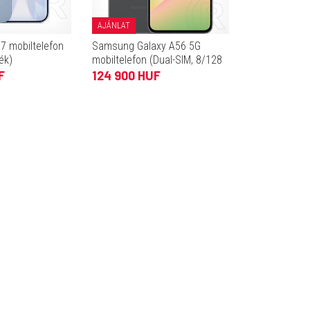
AJÁNLAT
7 mobiltelefon
Samsung Galaxy A56 5G
ék)
mobiltelefon (Dual-SIM, 8/128
GB, grafitszürke)
F
124 900 HUF