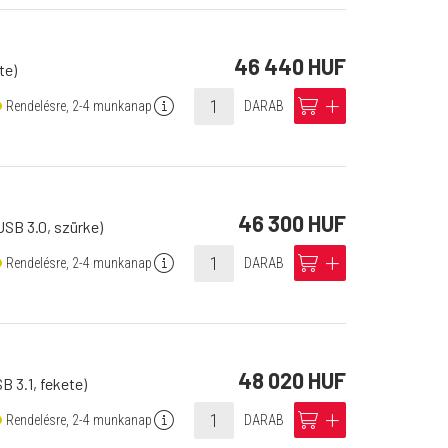
46 440 HUF
te)
info
cart
add
Rendelésre, 2-4 munkanap
DARAB
46 300 HUF
USB 3.0, szürke)
info
cart
add
Rendelésre, 2-4 munkanap
DARAB
48 020 HUF
 3.1, fekete)
info
cart
add
Rendelésre, 2-4 munkanap
DARAB