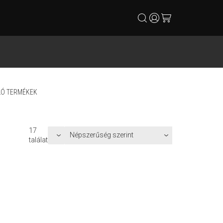
search
user
cart
Ó TERMÉKEK
D
17
találat