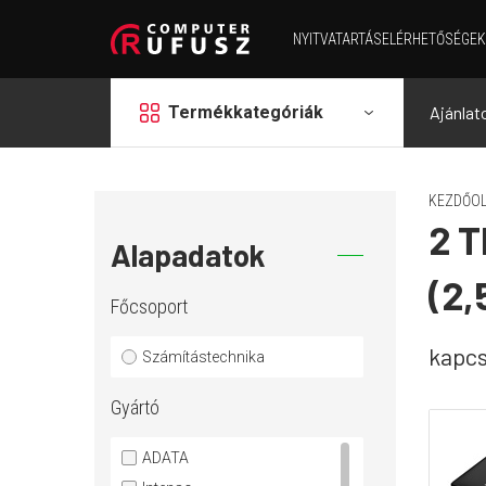
NYITVATARTÁS
ELÉRHETŐSÉGEK
grid
Termékkategóriák
Ajánlat
KEZDŐOL
2 T
Alapadatok
(2,
Főcsoport
kapcs
Számítástechnika
Gyártó
ADATA