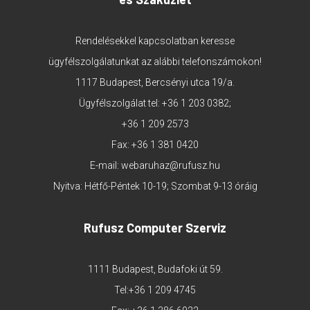
Rendelésekkel kapcsolatban keresse
ügyfélszolgálatunkat az alábbi telefonszámokon!
1117 Budapest, Bercsényi utca 19/a.
Ügyfélszolgálat tel:
+36 1 203 0382
;
+36 1 209 2573
Fax: +36 1 381 0420
E-mail:
webaruhaz@rufusz.hu
Nyitva: Hétfő-Péntek 10-19; Szombat 9-13 óráig
Rufusz Computer Szerviz
1111 Budapest, Budafoki út 59.
Tel:
+36 1 209 4745