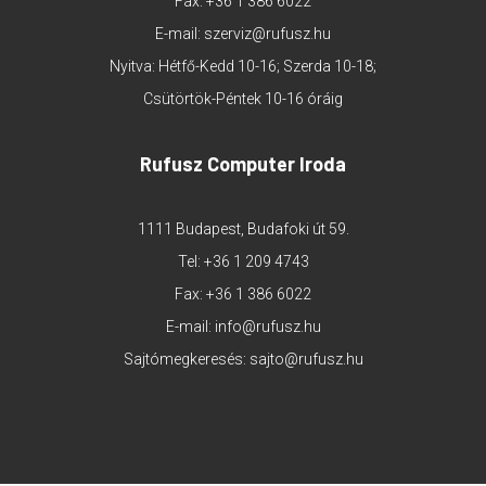
Fax: +36 1 386 6022
E-mail:
szerviz@rufusz.hu
Nyitva: Hétfő-Kedd 10-16; Szerda 10-18;
Csütörtök-Péntek 10-16 óráig
Rufusz Computer Iroda
1111 Budapest, Budafoki út 59.
Tel:
+36 1 209 4743
Fax: +36 1 386 6022
E-mail:
info@rufusz.hu
Sajtómegkeresés:
sajto@rufusz.hu