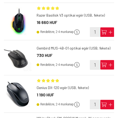
Razer Basilisk V3 optikai egér (USB, fekete)
16 660 HUF
info
cart
add
Rendelésre, 2-4 munkanap
Gembird MUS-4B-01 optikai egér (USB, fekete)
730 HUF
info
cart
add
Rendelésre, 2-4 munkanap
Genius DX-120 egér (USB, fekete)
1 190 HUF
info
cart
add
Rendelésre, 2-4 munkanap