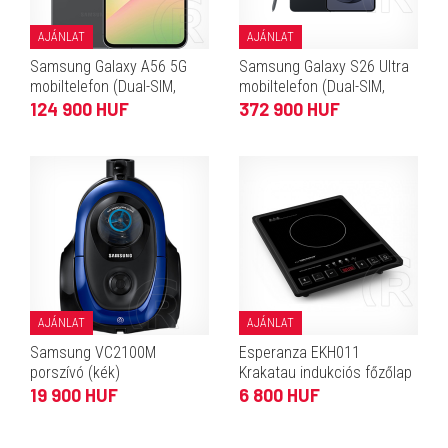
AJÁNLAT
AJÁNLAT
Samsung Galaxy A56 5G
Samsung Galaxy S26 Ultra
mobiltelefon (Dual-SIM,
mobiltelefon (Dual-SIM,
8/128 GB, grafitszürke)
12/256 GB, fekete)
124 900 HUF
372 900 HUF
AJÁNLAT
AJÁNLAT
Samsung VC2100M
Esperanza EKH011
porszívó (kék)
Krakatau indukciós főzőlap
19 900 HUF
6 800 HUF