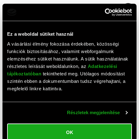
1
2
3
4
5
...
12
Ez a weboldal sütiket használ
Top termékek
A vásárlási élmény fokozása érdekében, közösségi
funkciók biztosításához, valamint webforgalmunk
elemzéséhez sütiket használunk. A sütik használatának
részletes leírását weboldalunkon, az
Adatkezelési
tájékoztatóban
tekintheted meg. Utólagos módosítást
szintén ebben a dokumentumban tudsz végrehajtani, a
megfelelő linkre kattintva.
Részletek megjelenítése
AJÁNLAT
Samsung Galaxy A57 5G
Samsung Galaxy A57 5G
mobiltelefon (Dual-SIM,
mobiltelefon (Dual-SIM,
OK
8/256 GB, szürke)
8/128 GB, szürke)
195 600 HUF
126 946 HUF