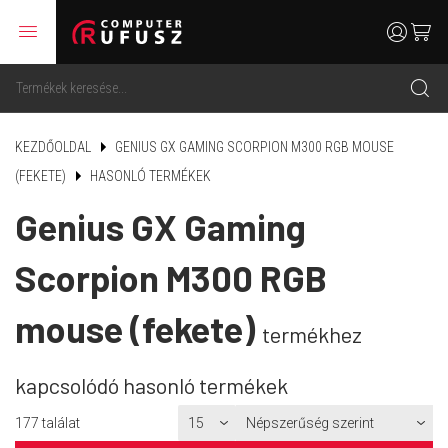
menu
user
cart
search
KEZDŐOLDAL
GENIUS GX GAMING SCORPION M300 RGB MOUSE
(FEKETE)
HASONLÓ TERMÉKEK
Genius GX Gaming
Scorpion M300 RGB
mouse (fekete)
termékhez
kapcsolódó hasonló termékek
177
találat