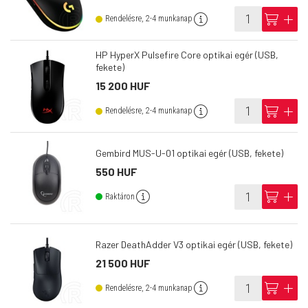
info
cart
add
Rendelésre, 2-4 munkanap
HP HyperX Pulsefire Core optikai egér (USB,
fekete)
15 200 HUF
info
cart
add
Rendelésre, 2-4 munkanap
Gembird MUS-U-01 optikai egér (USB, fekete)
550 HUF
info
cart
add
Raktáron
Razer DeathAdder V3 optikai egér (USB, fekete)
21 500 HUF
info
cart
add
Rendelésre, 2-4 munkanap