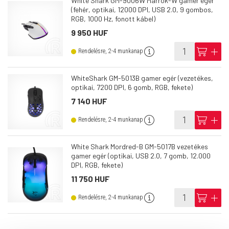
White Shark GM-9006W Marrok-W gamer egér
(fehér, optikai, 12000 DPI, USB 2.0, 9 gombos,
RGB, 1000 Hz, fonott kábel)
9 950 HUF
info
cart
add
Rendelésre, 2-4 munkanap
WhiteShark GM-5013B gamer egér (vezetékes,
optikai, 7200 DPI, 6 gomb, RGB, fekete)
7 140 HUF
info
cart
add
Rendelésre, 2-4 munkanap
White Shark Mordred-B GM-5017B vezetékes
gamer egér (optikai, USB 2.0, 7 gomb, 12.000
DPI, RGB, fekete)
11 750 HUF
info
cart
add
Rendelésre, 2-4 munkanap