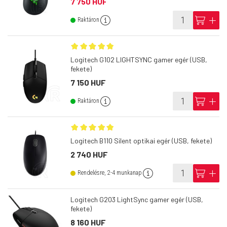
7 750 HUF
info
cart
add
Raktáron
Logitech G102 LIGHTSYNC gamer egér (USB,
fekete)
7 150 HUF
info
cart
add
Raktáron
Logitech B110 Silent optikai egér (USB, fekete)
2 740 HUF
info
cart
add
Rendelésre, 2-4 munkanap
Logitech G203 LightSync gamer egér (USB,
fekete)
8 160 HUF