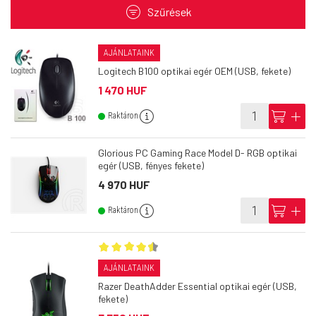
filter
Szűrések
AJÁNLATAINK
Logitech B100 optikai egér OEM (USB, fekete)
1 470 HUF
info
cart
add
Raktáron
Glorious PC Gaming Race Model D- RGB optikai
egér (USB, fényes fekete)
4 970 HUF
info
cart
add
Raktáron
AJÁNLATAINK
Razer DeathAdder Essential optikai egér (USB,
fekete)