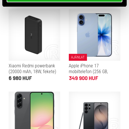
AJÁNLAT
Xiaomi Redmi powerbank
Apple iPhone 17
(20000 mAh, 18W, fekete)
mobiltelefon (256 GB,
párakék)
6 980 HUF
349 900 HUF