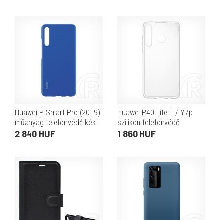
Huawei P Smart Pro (2019)
Huawei P40 Lite E / Y7p
műanyag telefonvédő kék
szilikon telefonvédő
átlátszó
2 840 HUF
1 860 HUF