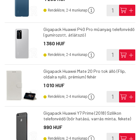
info
cart
add
Rendelésre, 2-4 munkanap
Gigapack Huawei P40 Pro műanyag telefonvédő
(gumírozott, átlátszó)
1 360 HUF
info
cart
add
Rendelésre, 2-4 munkanap
Gigapack Huawei Mate 20 Pro tok álló (Flip,
oldalra nyíló, prémium) fehér
1 010 HUF
info
cart
add
Rendelésre, 2-4 munkanap
Gigapack Huawei Y7 Prime (2018) Szilikon
telefonvédő (bőr hatású, varrás minta, fekete)
990 HUF
info
cart
add
Rendelésre, 2-4 munkanap