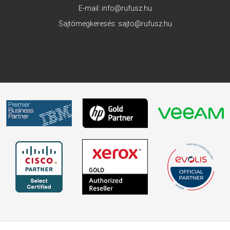
E-mail:
info@rufusz.hu
Sajtómegkeresés:
sajto@rufusz.hu