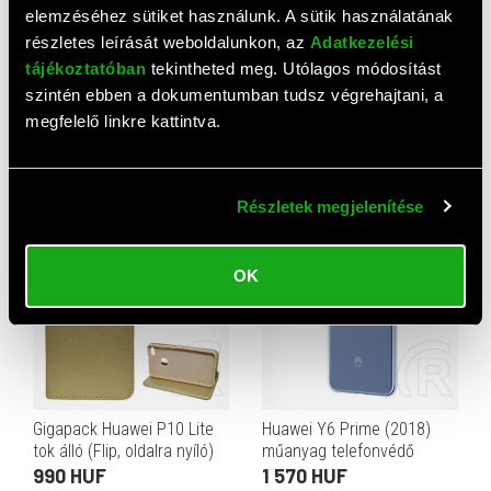
elemzéséhez sütiket használunk. A sütik használatának
részletes leírását weboldalunkon, az
Adatkezelési
tájékoztatóban
tekintheted meg. Utólagos módosítást
szintén ebben a dokumentumban tudsz végrehajtani, a
Gigapack Huawei Y6 (2018)
Huawei P Smart (2021)
megfelelő linkre kattintva.
tok álló (Flip, oldalra nyíló,
szilikon telefonvédő
rombusz minta) fekete
átlátszó
1 270 HUF
1 710 HUF
Részletek megjelenítése
OK
Gigapack Huawei P10 Lite
Huawei Y6 Prime (2018)
tok álló (Flip, oldalra nyíló)
műanyag telefonvédő
arany
átlátszó
990 HUF
1 570 HUF