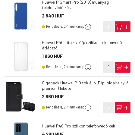
Huawei P Smart Pro (2019) műanyag
telefonvédő kék
2 840 HUF
info
cart
add
Rendelésre, 2-4 munkanap
Huawei P40 Lite E / Y7p szilikon telefonvédő
átlátszó
1 860 HUF
info
cart
add
Rendelésre, 2-4 munkanap
Gigapack Huawei P10 tok álló (Flip, oldalra nyíló,
prémium) fekete
2 860 HUF
info
cart
add
Rendelésre, 2-4 munkanap
Huawei P40 Pro szilikon telefonvédő kék
4 280 HUF