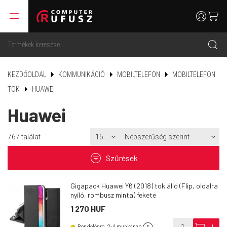
menu
user
cart
search
KEZDŐOLDAL
KOMMUNIKÁCIÓ
MOBILTELEFON
MOBILTELEFON
TOK
HUAWEI
Huawei
767
találat
filter
Szűrések
Gigapack Huawei Y6 (2018) tok álló (Flip, oldalra
nyíló, rombusz minta) fekete
1 270 HUF