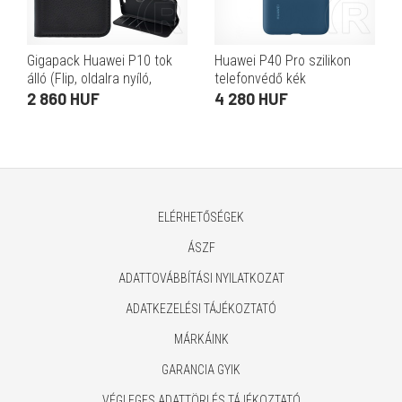
Gigapack Huawei P10 tok
Huawei P40 Pro szilikon
álló (Flip, oldalra nyíló,
telefonvédő kék
prémium) fekete
2 860 HUF
4 280 HUF
ELÉRHETŐSÉGEK
ÁSZF
ADATTOVÁBBÍTÁSI NYILATKOZAT
ADATKEZELÉSI TÁJÉKOZTATÓ
MÁRKÁINK
GARANCIA GYIK
VÉGLEGES ADATTÖRLÉS TÁJÉKOZTATÓ