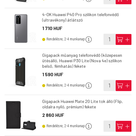
4-OK Huawei P40 Pro szilikon telefonvédő
(ultravékony) átlátszó
1 710 HUF
info
cart
add
Rendelésre, 2-4 munkanap
Gigapack műanyag telefonvédő (közepesen
ütésálló, Huawei P30 Lite (Nova 4e) szilikon
belső, fémhatás) fekete
1 590 HUF
info
cart
add
Rendelésre, 2-4 munkanap
Gigapack Huawei Mate 20 Lite tok álló (Flip,
oldalra nyíló, prémium) fekete
2 860 HUF
info
cart
add
Rendelésre, 2-4 munkanap