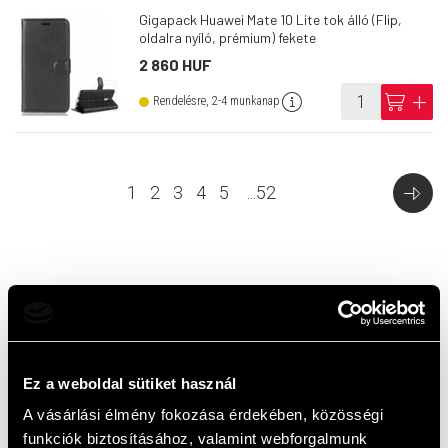
Gigapack Huawei Mate 10 Lite tok álló (Flip,
oldalra nyíló, prémium) fekete
2 860 HUF
info
cart
add
Rendelésre, 2-4 munkanap
1
2
3
4
5
...
52
Top termékek
Ez a weboldal sütiket használ
A vásárlási élmény fokozása érdekében, közösségi
funkciók biztosításához, valamint webforgalmunk