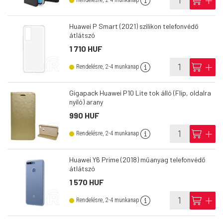
info
cart
add
Rendelésre, 2-4 munkanap
Huawei P Smart (2021) szilikon telefonvédő
átlátszó
1 710 HUF
info
cart
add
Rendelésre, 2-4 munkanap
Gigapack Huawei P10 Lite tok álló (Flip, oldalra
nyíló) arany
990 HUF
info
cart
add
Rendelésre, 2-4 munkanap
Huawei Y6 Prime (2018) műanyag telefonvédő
átlátszó
1 570 HUF
info
cart
add
Rendelésre, 2-4 munkanap