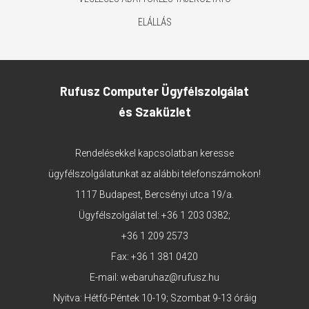
ELÁLLÁS
Rufusz Computer Ügyfélszolgálat
és Szaküzlet
Rendelésekkel kapcsolatban keresse
ügyfélszolgálatunkat az alábbi telefonszámokon!
1117 Budapest, Bercsényi utca 19/a.
Ügyfélszolgálat tel:
+36 1 203 0382
;
+36 1 209 2573
Fax: +36 1 381 0420
E-mail:
webaruhaz@rufusz.hu
Nyitva: Hétfő-Péntek 10-19; Szombat 9-13 óráig