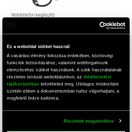
Mobiltelefon kiegészítő
Ez a weboldal sütiket használ
ELÉRHETŐSÉGEK
A vásárlási élmény fokozása érdekében, közösségi
ÁSZF
funkciók biztosításához, valamint webforgalmunk
elemzéséhez sütiket használunk. A sütik használatának
ADATTOVÁBBÍTÁSI NYILATKOZAT
részletes leírását weboldalunkon, az
Adatkezelési
ADATKEZELÉSI TÁJÉKOZTATÓ
tájékoztatóban
tekintheted meg. Utólagos módosítást
szintén ebben a dokumentumban tudsz végrehajtani, a
MÁRKÁINK
megfelelő linkre kattintva.
GARANCIA GYIK
VÉGLEGES ADATTÖRLÉS TÁJÉKOZTATÓ
Részletek megjelenítése
ELÁLLÁS