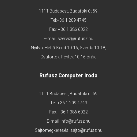
1111 Budapest, Budafoki út 59.
Tel:
+36 1 209 4745
Fax: +36 1 386 6022
E-mail:
szerviz@rufusz.hu
Nyitva: Hétfő-Kedd 10-16; Szerda 10-18;
Csütörtök-Péntek 10-16 óráig
Rufusz Computer Iroda
1111 Budapest, Budafoki út 59.
Tel:
+36 1 209 4743
Fax: +36 1 386 6022
E-mail:
info@rufusz.hu
Sajtómegkeresés:
sajto@rufusz.hu