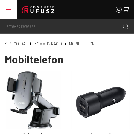
menu
user
cart
search
KEZDŐOLDAL
KOMMUNIKÁCIÓ
MOBILTELEFON
Mobiltelefon