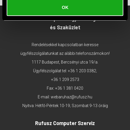
OK
Rufusz Computer Ügyfélszolgálat
és Szaküzlet
Rendelésekkel kapcsolatban keresse
ügyfélszolgálatunkat az alábbi telefonszámokon!
1117 Budapest, Bercsényi utca 19/a.
Ügyfélszolgálat tel:
+36 1 203 0382
;
+36 1 209 2573
Fax: +36 1 381 0420
E-mail:
webaruhaz@rufusz.hu
Nyitva: Hétfő-Péntek 10-19; Szombat 9-13 óráig
Rufusz Computer Szerviz