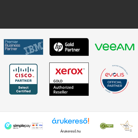
Árukereső.hu