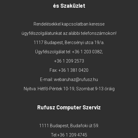
és Szaküzlet
Rendelésekkel kapcsolatban keresse
ügyfélszolgálatunkat az alábbi telefonszámokon!
1117 Budapest, Bercsényi utca 19/a.
Ügyfélszolgálat tel:
+36 1 203 0382
;
+36 1 209 2573
Fax: +36 1 381 0420
E-mail:
webaruhaz@rufusz.hu
Nyitva: Hétfő-Péntek 10-19; Szombat 9-13 óráig
Rufusz Computer Szerviz
1111 Budapest, Budafoki út 59.
Tel:
+36 1 209 4745