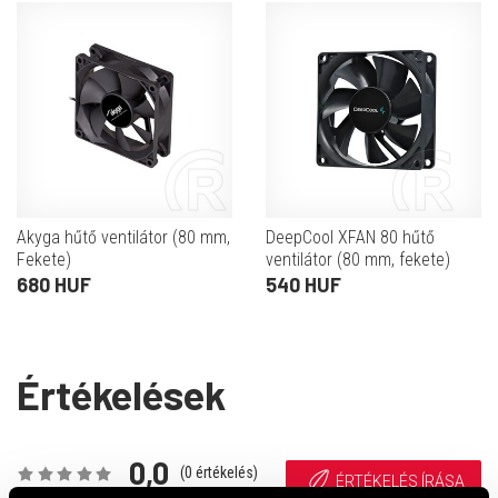
Akyga hűtő ventilátor (80 mm,
DeepCool XFAN 80 hűtő
Fekete)
ventilátor (80 mm, fekete)
680 HUF
540 HUF
Értékelések
0,0
(
0
értékelés)
ÉRTÉKELÉS ÍRÁSA