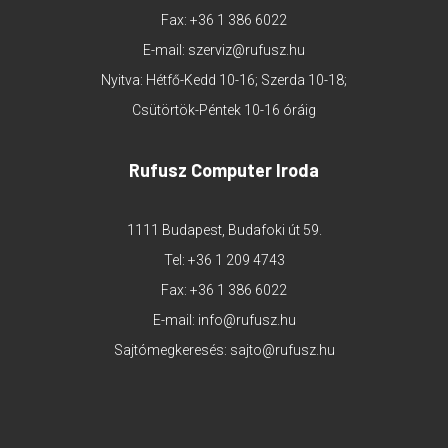
Fax: +36 1 386 6022
E-mail:
szerviz@rufusz.hu
Nyitva: Hétfő-Kedd 10-16; Szerda 10-18;
Csütörtök-Péntek 10-16 óráig
Rufusz Computer Iroda
1111 Budapest, Budafoki út 59.
Tel:
+36 1 209 4743
Fax: +36 1 386 6022
E-mail:
info@rufusz.hu
Sajtómegkeresés:
sajto@rufusz.hu