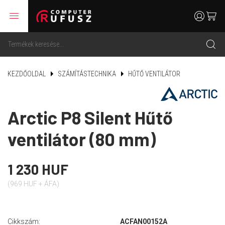
menu
user
cart
search
KEZDŐOLDAL
SZÁMÍTÁSTECHNIKA
HŰTŐ VENTILÁTOR
Arctic P8 Silent Hűtő
ventilátor (80 mm)
1 230 HUF
(969 HUF + ÁFA)
Cikkszám:
ACFAN00152A