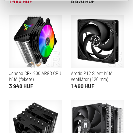
1 480 HUF
5 570 HUF
Jonsbo CR-1200 ARGB CPU
Arctic P12 Silent hűtő
hűtő (fekete)
ventilátor (120 mm)
3 940 HUF
1 490 HUF