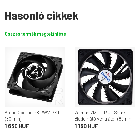
Hasonló cikkek
Összes termék megtekintése
Arctic Cooling P8 PWM PST
Zalman ZM-F1 Plus Shark Fin
(80 mm)
Blade hűtő ventilátor (80 mm,
2000 rpm, 23 dB)
1 630 HUF
1 150 HUF