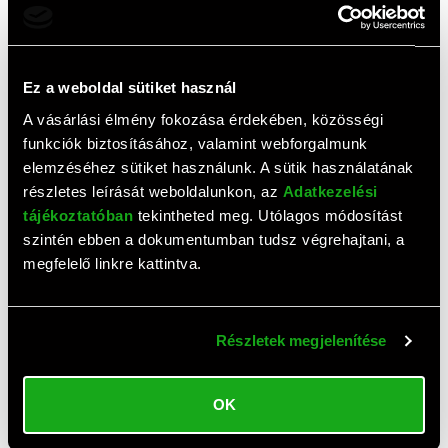
Ehhez a termékhez még nem érkezett értékelés. Legyél te
az első!
Ez a weboldal sütiket használ
A vásárlási élmény fokozása érdekében, közösségi
funkciók biztosításához, valamint webforgalmunk
Top termékek
elemzéséhez sütiket használunk. A sütik használatának
részletes leírását weboldalunkon, az
Adatkezelési
tájékoztatóban
tekintheted meg. Utólagos módosítást
szintén ebben a dokumentumban tudsz végrehajtani, a
megfelelő linkre kattintva.
Részletek megjelenítése
AJÁNLAT
OK
Arctic P12 hűtő ventilátor
Thermaltake Pure 20 hűtő
(120 mm)
ventilátor (200 mm)