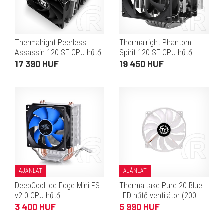
Thermalright Peerless
Thermalright Phantom
Assassin 120 SE CPU hűtő
Spirit 120 SE CPU hűtő
17 390 HUF
19 450 HUF
AJÁNLAT
AJÁNLAT
DeepCool Ice Edge Mini FS
Thermaltake Pure 20 Blue
v2.0 CPU hűtő
LED hűtő ventilátor (200
mm)
3 400 HUF
5 990 HUF