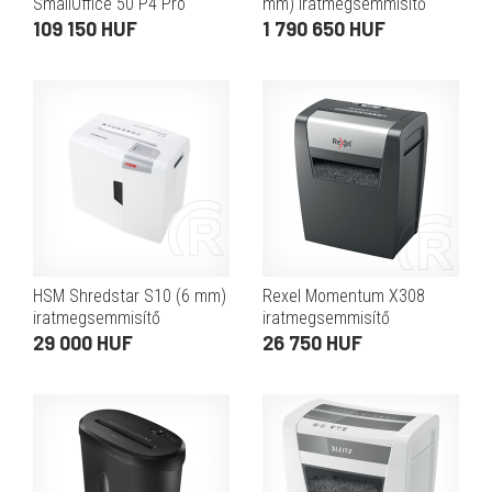
SmallOffice 50 P4 Pro
mm) iratmegsemmisítő
iratmegsemmisítő (konfetti
109 150 HUF
1 790 650 HUF
vágás 4x28 mm, automata
adagolás, 20 l, 10 perc
folya
HSM Shredstar S10 (6 mm)
Rexel Momentum X308
iratmegsemmisítő
iratmegsemmisítő
29 000 HUF
26 750 HUF