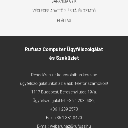
GARANCIA GYIK
VÉGLEGES ADATTÖRLÉS TÁJÉKOZTATÓ
ELÁLLÁS
Rufusz Computer Ügyfélszolgálat
és Szaküzlet
Rendelésekkel kapcsolatban keresse
ügyfélszolgálatunkat az alábbi telefonszámokon!
1117 Budapest, Bercsényi utca 19/a.
Ügyfélszolgálat tel:
+36 1 203 0382
;
+36 1 209 2573
Fax: +36 1 381 0420
E-mail:
webaruhaz@rufusz.hu