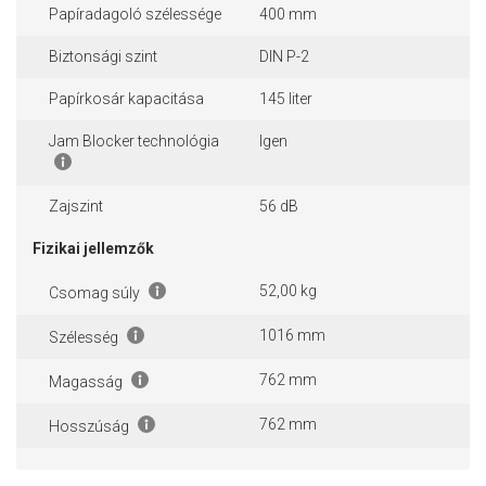
Papíradagoló szélessége
400 mm
Biztonsági szint
DIN P-2
Papírkosár kapacitása
145 liter
Jam Blocker technológia
Igen
Zajszint
56 dB
Fizikai jellemzők
52,00 kg
Csomag súly
1016 mm
Szélesség
762 mm
Magasság
762 mm
Hosszúság