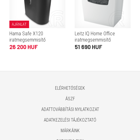
AJÁNLAT
Hama Safe X120
Leitz IQ Home Office
iratmegsemmisítő
iratmegsemmisítő
26 200 HUF
51 690 HUF
ELÉRHETŐSÉGEK
ÁSZF
ADATTOVÁBBÍTÁSI NYILATKOZAT
ADATKEZELÉSI TÁJÉKOZTATÓ
MÁRKÁINK