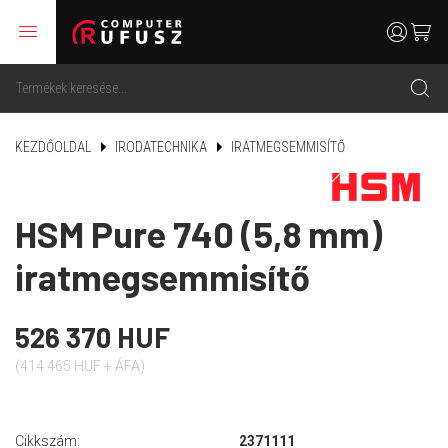
menu
user
cart
search
KEZDŐOLDAL
IRODATECHNIKA
IRATMEGSEMMISÍTŐ
HSM Pure 740 (5,8 mm)
iratmegsemmisítő
526 370 HUF
(414 465 HUF + ÁFA)
Cikkszám:
2371111