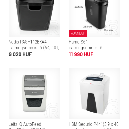
AJÁNLAT
Nedis PASH112BKA4
Hama S61
iratmegsemmisítő (A4, 10 l,
iratmegsemmisítő
DIN P-2, 6 mm csík, fekete)
9 020 HUF
11 990 HUF
Leitz IQ AutoFeed
HSM Securio P44i (3,9 x 40