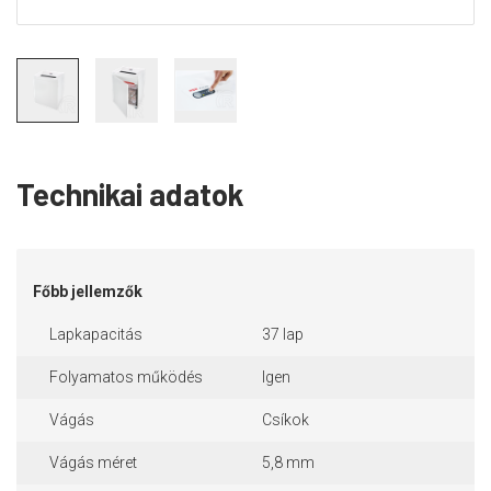
Technikai adatok
Főbb jellemzők
Lapkapacitás
37 lap
Folyamatos működés
Igen
Vágás
Csíkok
Vágás méret
5,8 mm