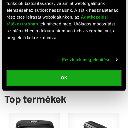
funkciók biztosításához, valamint webforgalmunk
elemzéséhez sütiket használunk. A sütik használatának
részletes leírását weboldalunkon, az
Adatkezelési
Értékelések
tájékoztatóban
tekintheted meg. Utólagos módosítást
szintén ebben a dokumentumban tudsz végrehajtani, a
megfelelő linkre kattintva.
0,0
(
0
értékelés)
ÉRTÉKELÉS ÍRÁSA
Részletek megjelenítése
Ehhez a termékhez még nem érkezett értékelés. Legyél te
az első!
OK
Top termékek