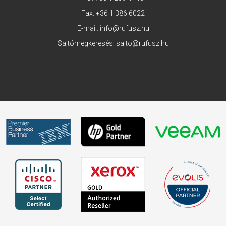
Fax: +36 1 386 6022
E-mail:
info@rufusz.hu
Sajtómegkeresés:
sajto@rufusz.hu