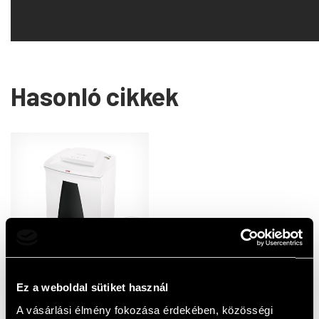
Hasonló cikkek
HSM Securio B34 (5,8 mm)
Ez a weboldal sütiket használ
iratmegsemmisítő
A vásárlási élmény fokozása érdekében, közösségi
402 570 HUF