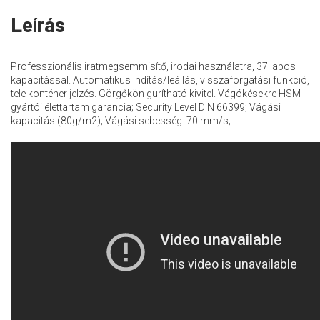
Leírás
Professzionális iratmegsemmisítő, irodai használatra, 37 lapos
kapacitással. Automatikus indítás/leállás, visszaforgatási funkció,
tele konténer jelzés. Görgőkön gurítható kivitel. Vágókésekre HSM
gyártói élettartam garancia; Security Level DIN 66399; Vágási
kapacitás (80g/m2); Vágási sebesség: 70 mm/s;