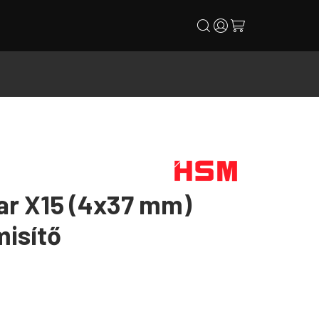
search
user
cart
ar X15 (4x37 mm)
isítő