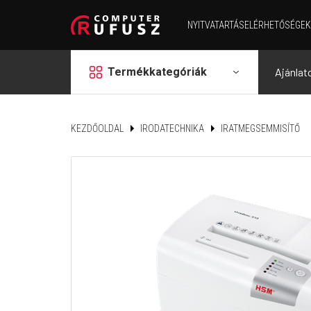
NYITVATARTÁS
ELÉRHETŐSÉGEK
grid
Termékkategóriák
Ajánlat
KEZDŐOLDAL
IRODATECHNIKA
IRATMEGSEMMISÍTŐ