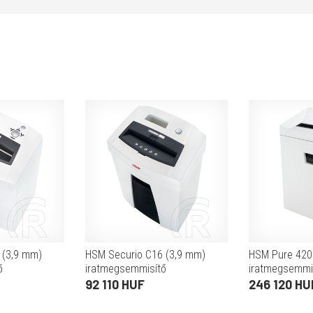
 (3,9 mm)
HSM Securio C16 (3,9 mm)
HSM Pure 420
ő
iratmegsemmisítő
iratmegsemmi
92 110 HUF
246 120 HU