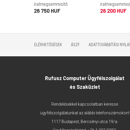
iratmegsemmisítő
iratmegsemmisí
26 750 HUF
26 200 HUF
ELÉRHETŐSÉGEK
ÁSZF
ADATTOVÁBBÍTÁSI NYIL
Rufusz Computer Ügyfélszolgálat
és Szaküzlet
Rendelésekkel kapcsolatban keresse
ügyfélszolgálatunkat az alábbi telefonszámokon!
1117 Budapest, Bercsényi utca 19/a.