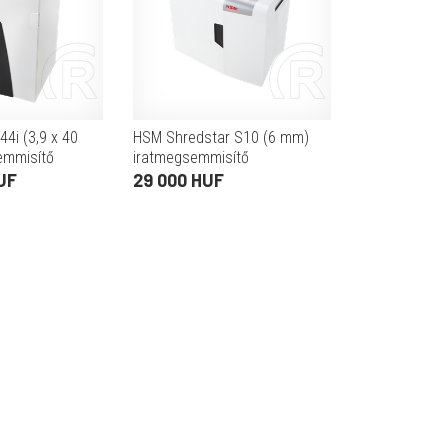
4i (3,9 x 40
HSM Shredstar S10 (6 mm)
emmisítő
iratmegsemmisítő
UF
29 000 HUF