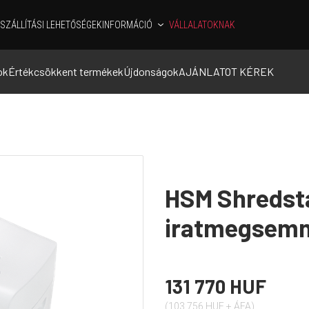
SZÁLLÍTÁSI LEHETŐSÉGEK
INFORMÁCIÓ
VÁLLALATOKNAK
ok
Értékcsökkent termékek
Újdonságok
AJÁNLATOT KÉREK
HSM Shredst
iratmegsemm
131 770 HUF
(103 756 HUF + ÁFA)