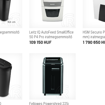
megsemmisítő
Leitz IQ AutoFeed SmallOffice
HSM Securio P4
50 P4 Pro iratmegsemmisítő
mm) iratmegs
(konfetti vágás 4x28 mm,
109 150 HUF
1 790 650 H
automata adagolás, 20 l, 10
perc folya
0
Fellowes Powershred 225i