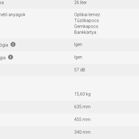
sa
26 liter
hető anyagok
Optikai lemez
Tűzőkapocs
Gemkapocs
Bankkártya
Igen
lógia
Igen
ógia
57 dB
15,60 kg
635 mm
455 mm
340 mm