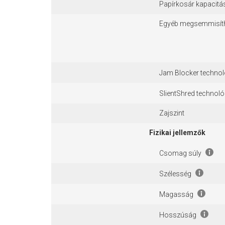
Papírkosár kapacitá
Egyéb megsemmisít
Jam Blocker techno
SlientShred technol
Zajszint
Fizikai jellemzők
Csomag súly
Szélesség
Magasság
Hosszúság