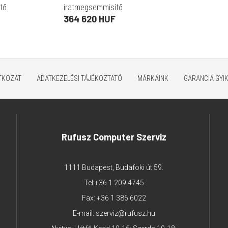
tő
iratmegsemmisítő
364 620 HUF
ATKOZAT
ADATKEZELÉSI TÁJÉKOZTATÓ
MÁRKÁINK
GARANCIA GYI
Rufusz Computer Szerviz
1111 Budapest, Budafoki út 59.
Tel:
+36 1 209 4745
Fax: +36 1 386 6022
E-mail:
szerviz@rufusz.hu