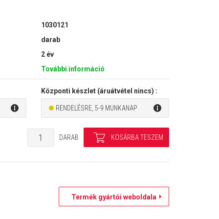
1030121
darab
2 év
További információ
Központi készlet (áruátvétel nincs) :
RENDELÉSRE, 5-9 MUNKANAP
DARAB
Termék gyártói weboldala