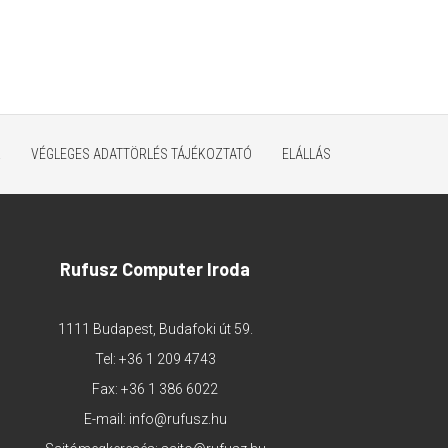
K
VÉGLEGES ADATTÖRLÉS TÁJÉKOZTATÓ
ELÁLLÁS
Rufusz Computer Iroda
1111 Budapest, Budafoki út 59.
Tel:
+36 1 209 4743
Fax: +36 1 386 6022
E-mail:
info@rufusz.hu