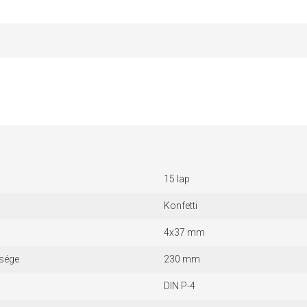
15 lap
Konfetti
4x37 mm
ssége
230 mm
DIN P-4