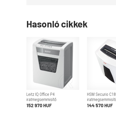
Hasonló cikkek
Leitz IQ Office P4
HSM Securio C18
iratmegsemmisítő
iratmegsemmisít
152 970 HUF
144 570 HUF