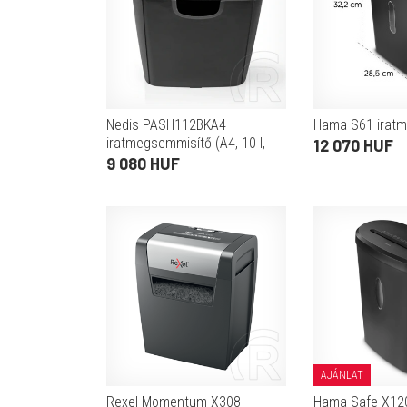
Nedis PASH112BKA4
Hama S61 irat
iratmegsemmisítő (A4, 10 l,
12 070 HUF
DIN P-2, 6 mm csík, fekete)
9 080 HUF
AJÁNLAT
Rexel Momentum X308
Hama Safe X12