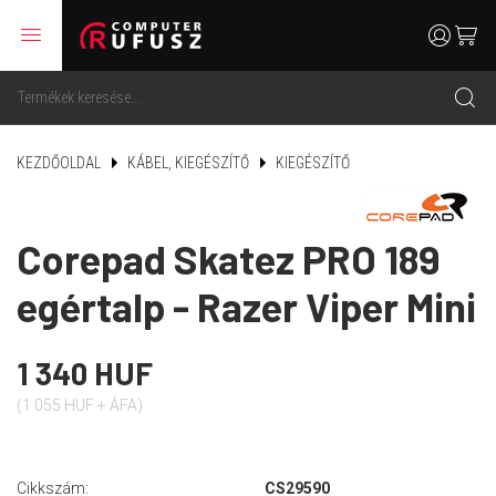
menu
user
cart
search
KEZDŐOLDAL
KÁBEL, KIEGÉSZÍTŐ
KIEGÉSZÍTŐ
Corepad Skatez PRO 189
egértalp - Razer Viper Mini
1 340 HUF
(1 055 HUF + ÁFA)
Cikkszám:
CS29590