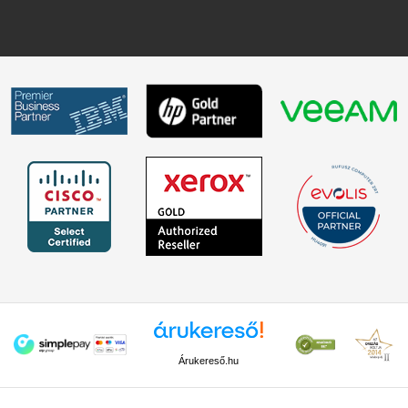
Árukereső.hu