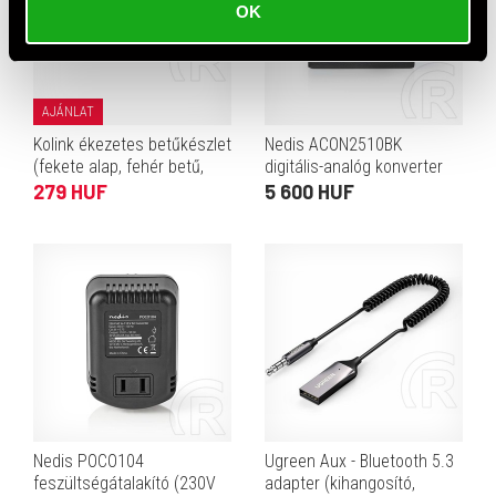
OK
AJÁNLAT
Kolink ékezetes betűkészlet
Nedis ACON2510BK
(fekete alap, fehér betű,
digitális-analóg konverter
magyar)
(HDMI eARC átalakítás, 2×
279 HUF
5 600 HUF
RCA kimenet, 3,5 mm
analóg kimenet, digitális
koax
Nedis POCO104
Ugreen Aux - Bluetooth 5.3
feszültségátalakító (230V
adapter (kihangosító,