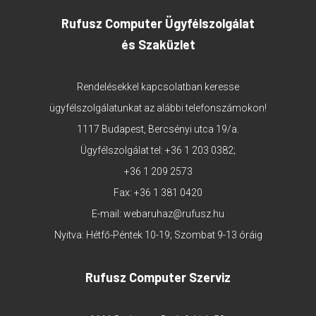
Rufusz Computer Ügyfélszolgálat
és Szaküzlet
Rendelésekkel kapcsolatban keresse
ügyfélszolgálatunkat az alábbi telefonszámokon!
1117 Budapest, Bercsényi utca 19/a.
Ügyfélszolgálat tel:
+36 1 203 0382
;
+36 1 209 2573
Fax: +36 1 381 0420
E-mail:
webaruhaz@rufusz.hu
Nyitva: Hétfő-Péntek 10-19; Szombat 9-13 óráig
Rufusz Computer Szerviz