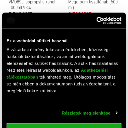
VMD89L Isopropyl alkohol
Megafoam tisztítóhab (500
1000ml 98%
ml)
3 340 HUF
6 500 HUF
Ez a weboldal sütiket használ
A vásárlási élmény fokozása érdekében, közösségi
funkciók biztosításához, valamint webforgalmunk
elemzéséhez sütiket használunk. A sütik használatának
részletes leírását weboldalunkon, az
Adatkezelési
AJÁNLAT
AJÁNLAT
tájékoztatóban
tekintheted meg. Utólagos módosítást
TP-Link UB500 Nano USB
Hama képernyő tisztító
szintén ebben a dokumentumban tudsz végrehajtani, a
bluetooth adapter (v5.0)
folyadék 200 ml
megfelelő linkre kattintva.
2 781 HUF
1 250 HUF
Részletek megjelenítése