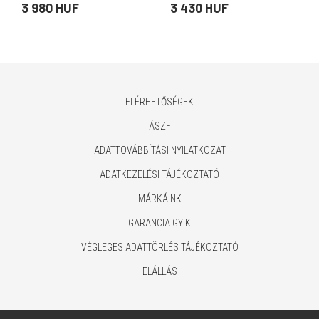
AC › 110V AC, 30W,
3,5mm Jack, autós,
3 980 HUF
3 430 HUF
kompakt, USA)
mikrofonnal, szürke)
ELÉRHETŐSÉGEK
ÁSZF
ADATTOVÁBBÍTÁSI NYILATKOZAT
ADATKEZELÉSI TÁJÉKOZTATÓ
MÁRKÁINK
GARANCIA GYIK
VÉGLEGES ADATTÖRLÉS TÁJÉKOZTATÓ
ELÁLLÁS