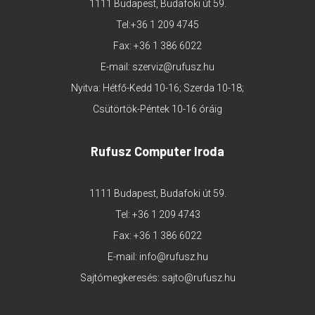
1111 Budapest, Budafoki út 59.
Tel:
+36 1 209 4745
Fax: +36 1 386 6022
E-mail:
szerviz@rufusz.hu
Nyitva: Hétfő-Kedd 10-16; Szerda 10-18;
Csütörtök-Péntek 10-16 óráig
Rufusz Computer Iroda
1111 Budapest, Budafoki út 59.
Tel:
+36 1 209 4743
Fax: +36 1 386 6022
E-mail:
info@rufusz.hu
Sajtómegkeresés:
sajto@rufusz.hu