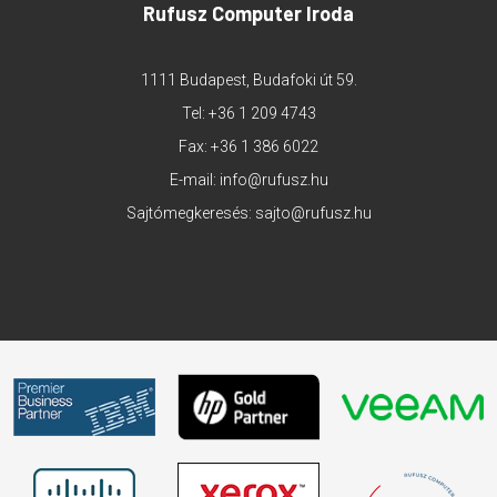
Rufusz Computer Iroda
1111 Budapest, Budafoki út 59.
Tel:
+36 1 209 4743
Fax: +36 1 386 6022
E-mail:
info@rufusz.hu
Sajtómegkeresés:
sajto@rufusz.hu