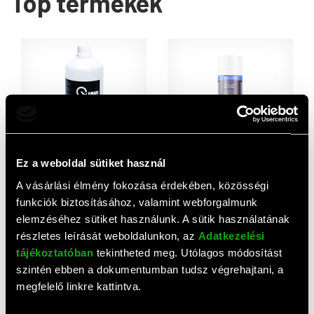
Top termékek
AJÁNLAT
Ez a weboldal sütiket használ
VMD89L Isopropyl alkohol
Megafoam tisztítóhab (500
A vásárlási élmény fokozása érdekében, közösségi
1000ml 98%
ml)
funkciók biztosításához, valamint webforgalmunk
3 340 HUF
6 500 HUF
elemzéséhez sütiket használunk. A sütik használatának
részletes leírását weboldalunkon, az
Adatkezelési
tájékoztatóban
tekintheted meg. Utólagos módosítást
szintén ebben a dokumentumban tudsz végrehajtani, a
megfelelő linkre kattintva.