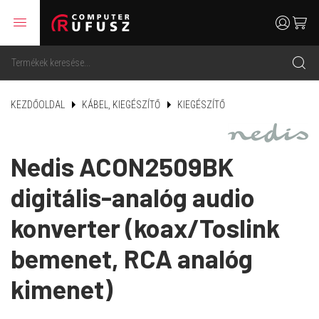
menu
user
cart
search
KEZDŐOLDAL
KÁBEL, KIEGÉSZÍTŐ
KIEGÉSZÍTŐ
Nedis ACON2509BK
digitális-analóg audio
konverter (koax/Toslink
bemenet, RCA analóg
kimenet)