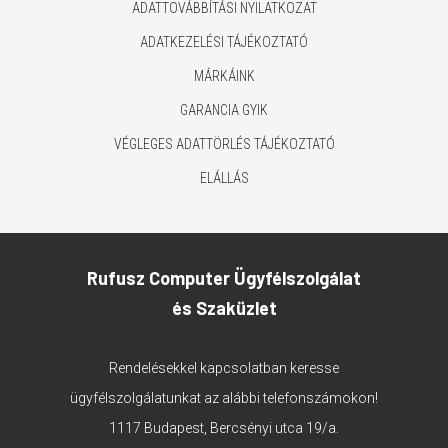
ADATTOVÁBBÍTÁSI NYILATKOZAT
ADATKEZELÉSI TÁJÉKOZTATÓ
MÁRKÁINK
GARANCIA GYIK
VÉGLEGES ADATTÖRLÉS TÁJÉKOZTATÓ
ELÁLLÁS
Rufusz Computer Ügyfélszolgálat
és Szaküzlet
Rendelésekkel kapcsolatban keresse
ügyfélszolgálatunkat az alábbi telefonszámokon!
1117 Budapest, Bercsényi utca 19/a.