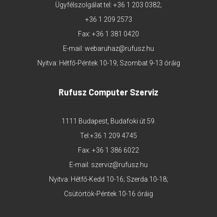
Ügyfélszolgálat tel:
+36 1 203 0382
;
+36 1 209 2573
Fax: +36 1 381 0420
E-mail:
webaruhaz@rufusz.hu
Nyitva: Hétfő-Péntek 10-19; Szombat 9-13 óráig
Rufusz Computer Szerviz
1111 Budapest, Budafoki út 59.
Tel:
+36 1 209 4745
Fax: +36 1 386 6022
E-mail:
szerviz@rufusz.hu
Nyitva: Hétfő-Kedd 10-16; Szerda 10-18;
Csütörtök-Péntek 10-16 óráig