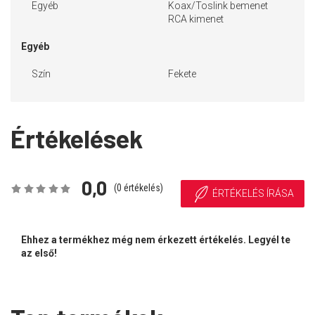
Egyéb
Koax/Toslink bemenet
RCA kimenet
Egyéb
Szín
Fekete
Értékelések
0,0
(
0
értékelés)
ÉRTÉKELÉS ÍRÁSA
Ehhez a termékhez még nem érkezett értékelés. Legyél te
az első!