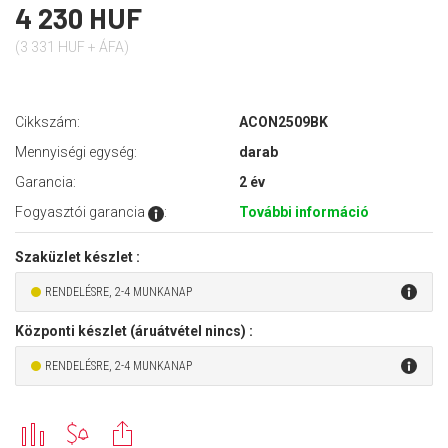
4 230 HUF
(3 331 HUF + ÁFA)
Cikkszám:
ACON2509BK
Mennyiségi egység:
darab
Garancia:
2 év
Fogyasztói garancia
:
További információ
Szaküzlet készlet :
RENDELÉSRE, 2-4 MUNKANAP
Központi készlet (áruátvétel nincs) :
RENDELÉSRE, 2-4 MUNKANAP