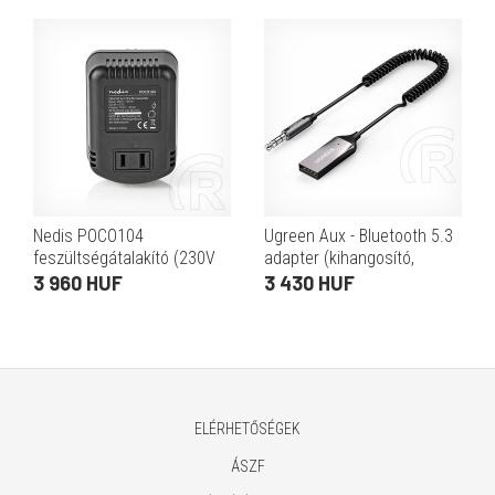
analóg kimenet, digitális
koax
Nedis POCO104
Ugreen Aux - Bluetooth 5.3
feszültségátalakító (230V
adapter (kihangosító,
AC › 110V AC, 30W,
3,5mm Jack, autós,
3 960 HUF
3 430 HUF
kompakt, USA)
mikrofonnal, szürke)
ELÉRHETŐSÉGEK
ÁSZF