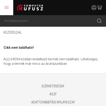
menu
user
cart
search
KEZDŐOLDAL
Cikk nem található!
A(z) 64594 kóddal rendelkező termék nem található. Lehetséges,
hogy a termék már nincs az áruházunkban.
ELÉRHETŐSÉGEK
ÁSZF
ADATTOVÁBBÍTÁSI NYILATKOZAT