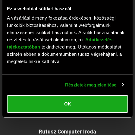
+36 1 209 2573
Ez a weboldal sütiket használ
Fax: +36 1 381 0420
A vásárlási élmény fokozása érdekében, közösségi
E-mail:
webaruhaz@rufusz.hu
funkciók biztosításához, valamint webforgalmunk
Nyitva: Hétfő-Péntek 10-19; Szombat 9-13 óráig
elemzéséhez sütiket használunk. A sütik használatának
részletes leírását weboldalunkon, az
Adatkezelési
tájékoztatóban
tekintheted meg. Utólagos módosítást
Rufusz Computer Szerviz
szintén ebben a dokumentumban tudsz végrehajtani, a
megfelelő linkre kattintva.
1111 Budapest, Budafoki út 59.
Tel:
+36 1 209 4745
Részletek megjelenítése
Fax: +36 1 386 6022
E-mail:
szerviz@rufusz.hu
OK
Nyitva: Hétfő-Kedd 10-16; Szerda 10-18;
Csütörtök-Péntek 10-16 óráig
Rufusz Computer Iroda