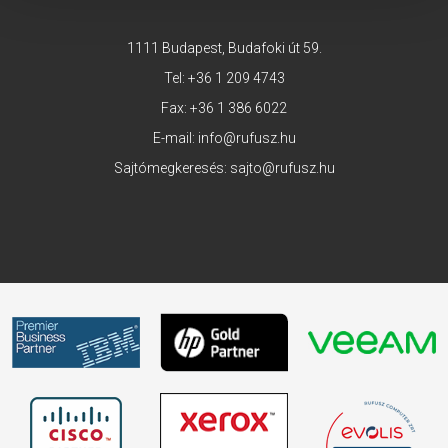
1111 Budapest, Budafoki út 59.
Tel:
+36 1 209 4743
Fax: +36 1 386 6022
E-mail:
info@rufusz.hu
Sajtómegkeresés:
sajto@rufusz.hu