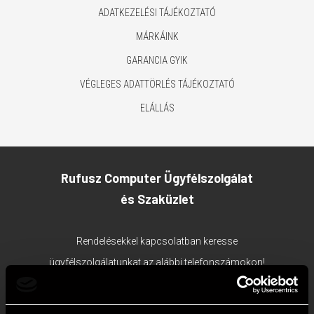
ADATKEZELÉSI TÁJÉKOZTATÓ
MÁRKÁINK
GARANCIA GYIK
VÉGLEGES ADATTÖRLÉS TÁJÉKOZTATÓ
ELÁLLÁS
Rufusz Computer Ügyfélszolgálat
és Szaküzlet
Rendelésekkel kapcsolatban keresse
ügyfélszolgálatunkat az alábbi telefonszámokon!
1117 Budapest, Bercsényi utca 19/a.
Ügyfélszolgálat tel:
+36 1 203 0382
;