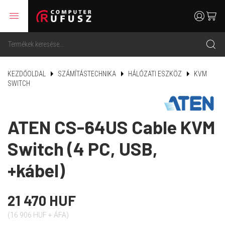
menu
user
cart
search
KEZDŐOLDAL
SZÁMÍTÁSTECHNIKA
HÁLÓZATI ESZKÖZ
KVM
SWITCH
ATEN CS-64US Cable KVM
Switch (4 PC, USB,
+kábel)
21 470 HUF
(16 906 HUF + ÁFA)