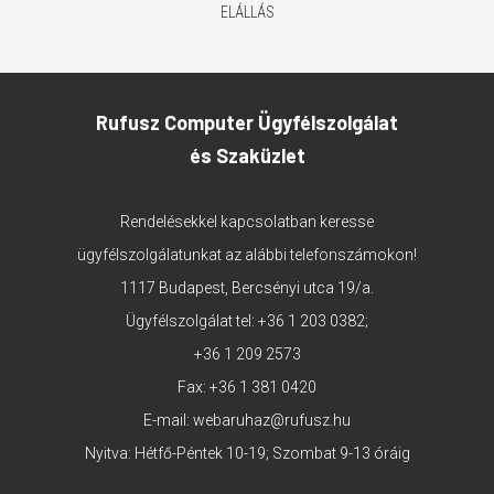
ELÁLLÁS
Rufusz Computer Ügyfélszolgálat
és Szaküzlet
Rendelésekkel kapcsolatban keresse
ügyfélszolgálatunkat az alábbi telefonszámokon!
1117 Budapest, Bercsényi utca 19/a.
Ügyfélszolgálat tel:
+36 1 203 0382
;
+36 1 209 2573
Fax: +36 1 381 0420
E-mail:
webaruhaz@rufusz.hu
Nyitva: Hétfő-Péntek 10-19; Szombat 9-13 óráig