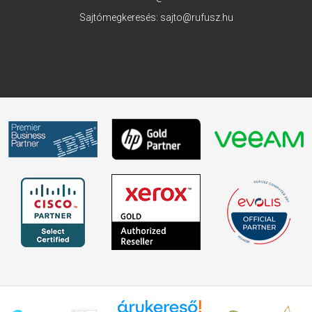
Sajtómegkeresés:
sajto@rufusz.hu