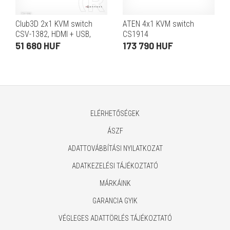
Club3D 2x1 KVM switch
ATEN 4x1 KVM switch
CSV-1382, HDMI + USB,
CS1914
4k@60Hz
51 680 HUF
173 790 HUF
ELÉRHETŐSÉGEK
ÁSZF
ADATTOVÁBBÍTÁSI NYILATKOZAT
ADATKEZELÉSI TÁJÉKOZTATÓ
MÁRKÁINK
GARANCIA GYIK
VÉGLEGES ADATTÖRLÉS TÁJÉKOZTATÓ