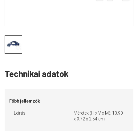
Technikai adatok
Főbb jellemzők
Leírás
Méretek (H x V x M): 10.90
x 9.72 x 2.54 cm