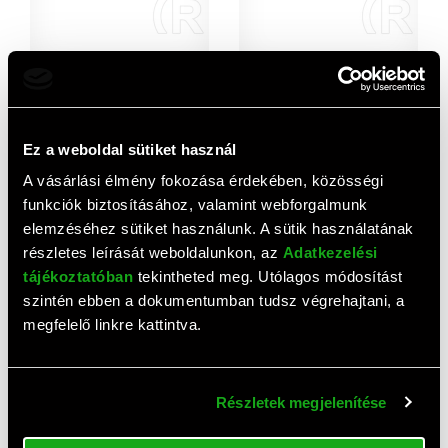
ATEN CS1844 KVMP switch
ATEN CS22HF Cable KVM
(4 port, Dual Display,
Switch (2 PC, HDMI, USB)
4K@60Hz, USB 3.2 Gen1)
297 280 HUF
15 420 HUF
Ez a weboldal sütiket használ
A vásárlási élmény fokozása érdekében, közösségi
funkciók biztosításához, valamint webforgalmunk
elemzéséhez sütiket használunk. A sütik használatának
részletes leírását weboldalunkon, az
Adatkezelési
tájékoztatóban
tekintheted meg. Utólagos módosítást
szintén ebben a dokumentumban tudsz végrehajtani, a
megfelelő linkre kattintva.
ATEN 2x1 KVM switch CS-
ATEN CS692 Cable KVM
22U
Switch (2 PC, USB, +kábel)
Részletek megjelenítése
7 240 HUF
21 580 HUF