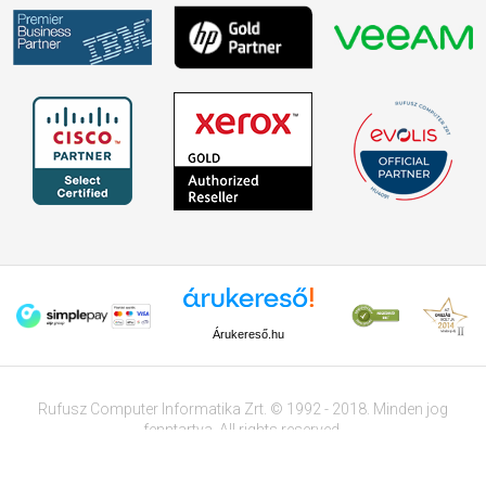
Árukereső.hu
Rufusz Computer Informatika Zrt. © 1992 - 2018. Minden jog
fenntartva. All rights reserved.
Tervezte és készítette:
Vision-Software
, az
Octopus 8 ERP