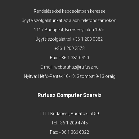
Rendelésekkel kapcsolatban keresse
ügyfélszolgálatunkat az alábbi telefonszámokon!
1117 Budapest, Bercsényi utca 19/a.
Ügyfélszolgálat tel:
+36 1 203 0382
;
+36 1 209 2573
Fax: +36 1 381 0420
E-mail:
webaruhaz@rufusz.hu
Nyitva: Hétfő-Péntek 10-19; Szombat 9-13 óráig
Rufusz Computer Szerviz
1111 Budapest, Budafoki út 59.
Tel:
+36 1 209 4745
Fax: +36 1 386 6022