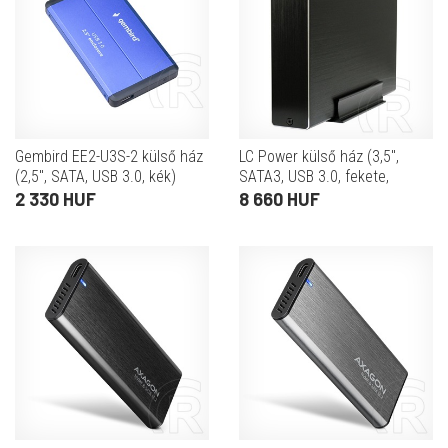
Gembird EE2-U3S-2 külső ház
LC Power külső ház (3,5",
(2,5", SATA, USB 3.0, kék)
SATA3, USB 3.0, fekete,
alumínium)
2 330 HUF
8 660 HUF