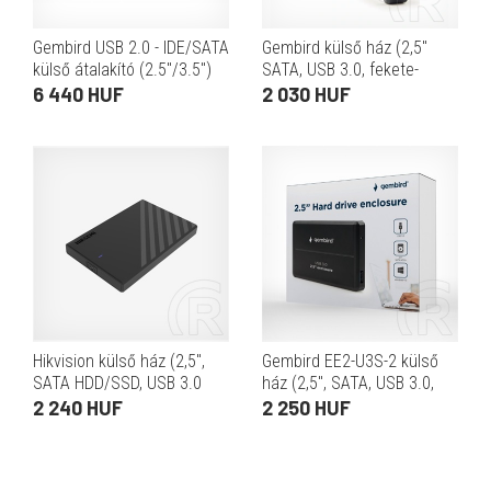
Gembird USB 2.0 - IDE/SATA
Gembird külső ház (2,5"
külső átalakító (2.5"/3.5")
SATA, USB 3.0, fekete-
fehér)
6 440 HUF
2 030 HUF
Hikvision külső ház (2,5",
Gembird EE2-U3S-2 külső
SATA HDD/SSD, USB 3.0
ház (2,5", SATA, USB 3.0,
Micro-B, 5 Gbps, alumínium,
fekete)
2 240 HUF
2 250 HUF
fekete)