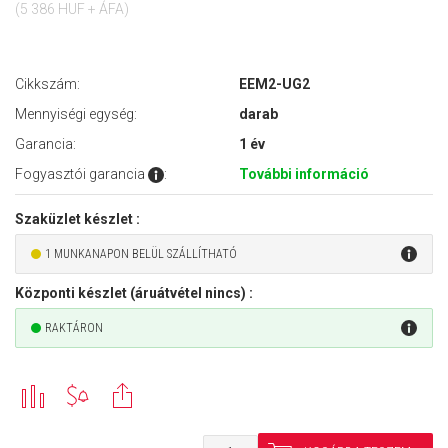
(5 386 HUF + ÁFA)
Cikkszám:
EEM2-UG2
Mennyiségi egység:
darab
Garancia:
1 év
Fogyasztói garancia
:
További információ
Szaküzlet készlet :
1 MUNKANAPON BELÜL SZÁLLÍTHATÓ
Központi készlet (áruátvétel nincs) :
RAKTÁRON