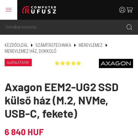
menu
user
cart
search
KEZDŐOLDAL
SZÁMÍTÁSTECHNIKA
MEREVLEMEZ
MEREVLEMEZ HÁZ, DOKKOLÓ
AJÁNLATAINK
Axagon EEM2-UG2 SSD
külső ház (M.2, NVMe,
USB-C, fekete)
6 840 HUF