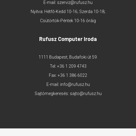
E-mail:
szerviz@rufusz.hu
Nyitva: Hétfő-Kedd 10-16; Szerda 10-18;
Csütörtök-Péntek 10-16 óráig
Rufusz Computer Iroda
1111 Budapest, Budafoki út 59.
Tel:
+36 1 209 4743
Fax: +36 1 386 6022
E-mail:
info@rufusz.hu
Sajtómegkeresés:
sajto@rufusz.hu