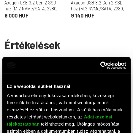
Axagon USB 3.2 Gen 2 SSD
Axagon USB 3.2 Gen 2 SSD
ház (M.2 NVMe/SATA, 2280,
ház (M.2 NVMe/SATA, 2280,
10 Gbps, USB C, fekete)
10 Gbps, USB-C, ezüst)
9 000 HUF
9 140 HUF
Értékelések
5,0
(
1
értékelés)
ÉRTÉKELÉS ÍRÁSA
Ez a weboldal sütiket használ
A vásárlási élmény fokozása érdekében, közösségi
József
funkciók biztosításához, valamint webforgalmunk
elemzéséhez sütiket használunk. A sütik használatának
2025. 08. 29.
részletes leírását weboldalunkon, az
Adatkezelési
tájékoztatóban
tekintheted meg. Utólagos módosítást
Előnyök:
NVMe ssd
szintén ebben a dokumentumban tudsz végrehajtani, a