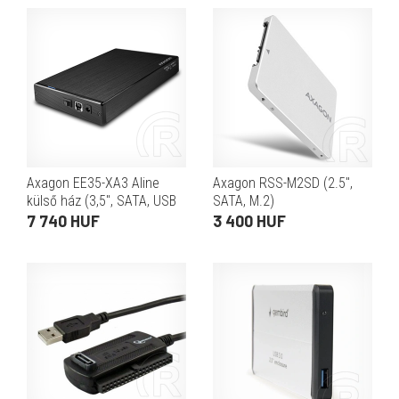
Axagon EE35-XA3 Aline
Axagon RSS-M2SD (2.5",
külső ház (3,5", SATA, USB
SATA, M.2)
3.0, fekete)
7 740 HUF
3 400 HUF