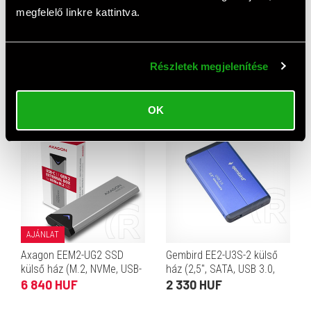
Hátrányok:
megfelelő linkre kattintva.
Egyéb észrevétel:
Tökéletes USB C-n keresztül...
Részletek megjelenítése
Top termékek
OK
AJÁNLAT
Axagon EEM2-UG2 SSD
Gembird EE2-U3S-2 külső
külső ház (M.2, NVMe, USB-
ház (2,5", SATA, USB 3.0,
C, fekete)
kék)
6 840 HUF
2 330 HUF