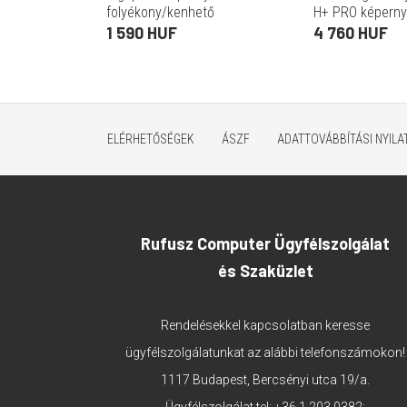
folyékony/kenhető
H+ PRO képern
(nanotechnológia,
(2.5D, UV szűrés
1 590 HUF
4 760 HUF
antibakteriális, 9h,
0.2mm, 9H) ÁT
buborékmentes felületet
képez)
ELÉRHETŐSÉGEK
ÁSZF
ADATTOVÁBBÍTÁSI NYIL
Rufusz Computer Ügyfélszolgálat
és Szaküzlet
Rendelésekkel kapcsolatban keresse
ügyfélszolgálatunkat az alábbi telefonszámokon!
1117 Budapest, Bercsényi utca 19/a.