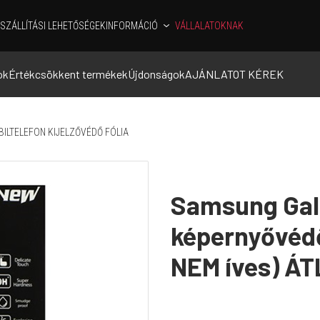
SZÁLLÍTÁSI LEHETŐSÉGEK
INFORMÁCIÓ
VÁLLALATOKNAK
ok
Értékcsökkent termékek
Újdonságok
AJÁNLATOT KÉREK
ILTELEFON KIJELZŐVÉDŐ FÓLIA
Samsung Gal
képernyővéd
NEM íves) Á