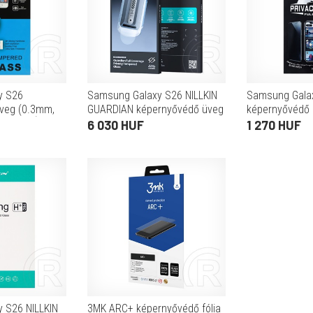
y S26
Samsung Galaxy S26 NILLKIN
Samsung Gala
veg (0.3mm,
GUARDIAN képernyővédő üveg
képernyővédő 
ÁTLÁTSZÓ
(2.5D, full glue, betekintés
9H, betekintés
6 030 HUF
1 270 HUF
ellen, 0.33mm,
FEKETE
9H+segédkeret) FEKETE
 S26 NILLKIN
3MK ARC+ képernyővédő fólia