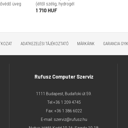
yővédő üveg
(éltől szélig, hydrogél
, ultravékony,
öngyógyító, ultravékony,
1 710 HUF
LÁTSZÓ
0.17mm, PET, átlátszó)
ATKOZAT
ADATKEZELÉSI TÁJÉKOZTATÓ
MÁRKÁINK
GARANCIA GYI
Rufusz Computer Szerviz
1111 Budapest, Budafoki út 59.
Tel:
+36 1 209 4745
Fax: +36 1 386 6022
E-mail:
szerviz@rufusz.hu