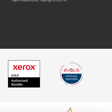
Sajtómegkeresés:
sajto@rufusz.hu