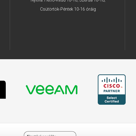
Nyitva: Hétfő-Kedd 10-16; Szerda 10-18;
Csütörtök-Péntek 10-16 óráig