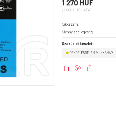
1 270 HUF
(1 000 HUF + ÁFA)
Cikkszám:
Mennyiségi egység:
Szaküzlet készlet :
RENDELÉSRE, 2-4 MUNKANAP