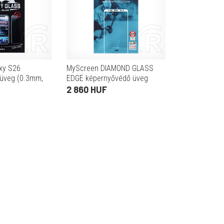
xy S26
MyScreen DIAMOND GLASS
üveg (0.3mm,
EDGE képernyővédő üveg
 védelem)
Samsung Galaxy S21 FE (SM-
2 860 HUF
G990)