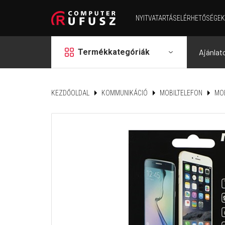
NYITVATARTÁS
ELÉRHETŐSÉGEK
grid
Termékkategóriák
Ajánlat
KEZDŐOLDAL
KOMMUNIKÁCIÓ
MOBILTELEFON
MOB