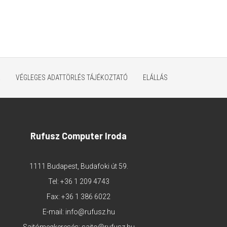
K
VÉGLEGES ADATTÖRLÉS TÁJÉKOZTATÓ
ELÁLLÁS
Rufusz Computer Iroda
1111 Budapest, Budafoki út 59.
Tel:
+36 1 209 4743
Fax: +36 1 386 6022
E-mail:
info@rufusz.hu