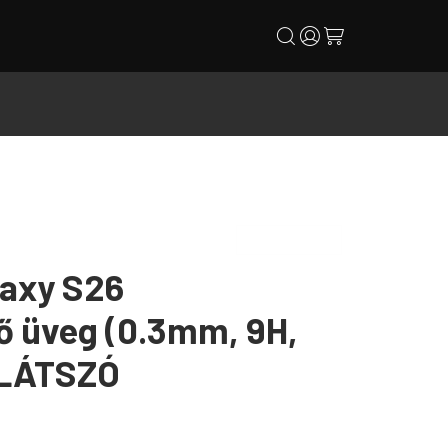
search
user
cart
axy S26
ő üveg (0.3mm, 9H,
TLÁTSZÓ