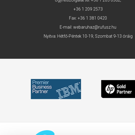
Ügyfélszolgálat tel:
+36 1 203 0382
;
+36 1 209 2573
Fax: +36 1 381 0420
E-mail:
webaruhaz@rufusz.hu
Nyitva: Hétfő-Péntek 10-19; Szombat 9-13 óráig