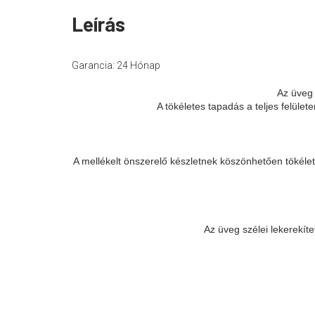
Leírás
Garancia: 24 Hónap
Az üveg 
A tökéletes tapadás a teljes felül
A mellékelt önszerelő készletnek köszönhetően tökél
Az üveg szélei lekerekít