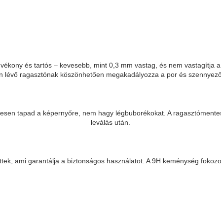
vékony és tartós – kevesebb, mint 0,3 mm vastag, és nem vastagítja a 
eten lévő ragasztónak köszönhetően megakadályozza a por és szennyeződ
etesen tapad a képernyőre, nem hagy légbuborékokat. A ragasztómentes
leválás után.
ettek, ami garantálja a biztonságos használatot. A 9H keménység fokozot