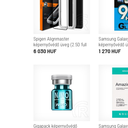
Spigen Alignmaster
Samsung Galax
képernyővédő üveg (2.5D full
képernyővédő ü
cover, 0.3mm, 9H +
9H, NEM íves) 
6 030 HUF
1 270 HUF
segédkeret) fekete
Gigapack képernyővédő
Samsung Galaxy