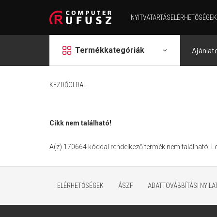
NYITVATARTÁS
ELÉRHETŐSÉGEK
grid
Termékkategóriák
Ajánlat
KEZDŐOLDAL
Cikk nem található!
A(z) 170664 kóddal rendelkező termék nem található. 
ELÉRHETŐSÉGEK
ÁSZF
ADATTOVÁBBÍTÁSI NYIL