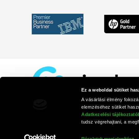
Ez a weboldal sütiket has
A vásárlási élmény fokozá
elemzéséhez sütiket haszn
Adatkezelési tájékoztat
tudsz végrehajtani, a megfe
Rufusz Co
Részletek megjelenítése