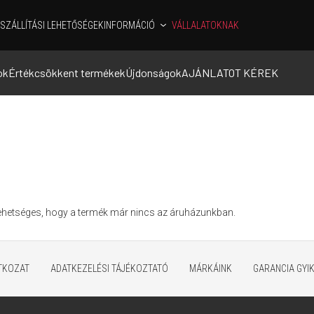
SZÁLLÍTÁSI LEHETŐSÉGEK
INFORMÁCIÓ
VÁLLALATOKNAK
ok
Értékcsökkent termékek
Újdonságok
AJÁNLATOT KÉREK
Lehetséges, hogy a termék már nincs az áruházunkban.
ATKOZAT
ADATKEZELÉSI TÁJÉKOZTATÓ
MÁRKÁINK
GARANCIA GYI