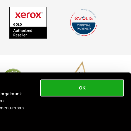
OK
bforgalmunk
 az
kumentumban
 reserved.
.