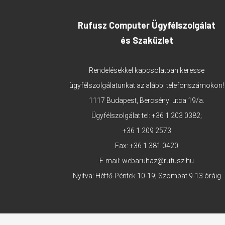
Rufusz Computer Ügyfélszolgálat
és Szaküzlet
Rendelésekkel kapcsolatban keresse
ügyfélszolgálatunkat az alábbi telefonszámokon!
1117 Budapest, Bercsényi utca 19/a.
Ügyfélszolgálat tel:
+36 1 203 0382
;
+36 1 209 2573
Fax: +36 1 381 0420
E-mail:
webaruhaz@rufusz.hu
Nyitva: Hétfő-Péntek 10-19; Szombat 9-13 óráig