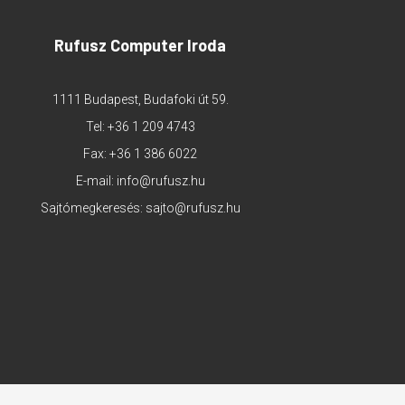
Rufusz Computer Iroda
1111 Budapest, Budafoki út 59.
Tel:
+36 1 209 4743
Fax: +36 1 386 6022
E-mail:
info@rufusz.hu
Sajtómegkeresés:
sajto@rufusz.hu