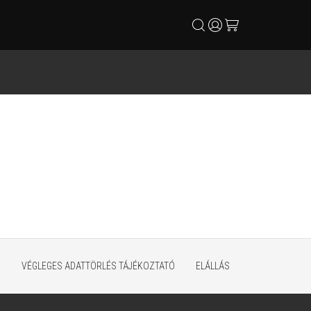
search
user
cart
K
VÉGLEGES ADATTÖRLÉS TÁJÉKOZTATÓ
ELÁLLÁS