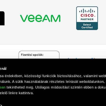
znál
Árukereső.hu
sa érdekében, közösségi funkciók biztosításához, valamint we
álunk. A sütik használatának részletes leírását weboldalunkon,
óban
tekintheted meg. Utólagos módosítást szintén ebben a do
lelő linkre kattintva.
mputer Informatika Zrt. © 1992 - 2018. Minden jog fenntartva. All rights
Tervezte és készítette:
Vision-Software
, az
Octopus 8 ERP
forgalmazója