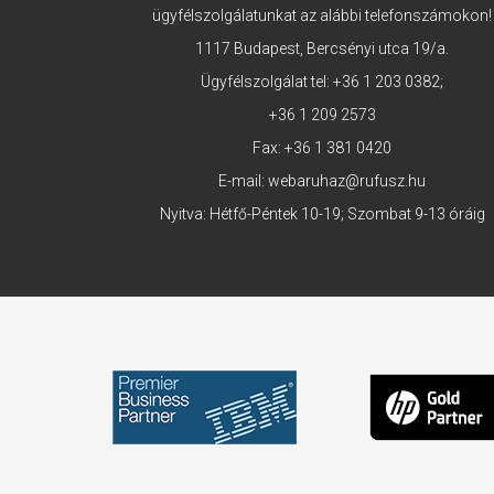
ügyfélszolgálatunkat az alábbi telefonszámokon!
1117 Budapest, Bercsényi utca 19/a.
Ügyfélszolgálat tel:
+36 1 203 0382
;
+36 1 209 2573
Fax: +36 1 381 0420
E-mail:
webaruhaz@rufusz.hu
Nyitva: Hétfő-Péntek 10-19; Szombat 9-13 óráig