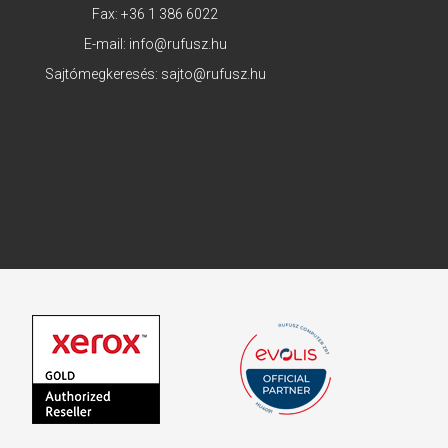
Fax: +36 1 386 6022
E-mail:
info@rufusz.hu
Sajtómegkeresés:
sajto@rufusz.hu