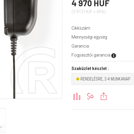
4 970 HUF
(3 913 HUF + ÁFA)
Cikkszám:
Mennyiségi egység:
Garancia:
Fogyasztói garancia
:
Szaküzlet készlet :
RENDELÉSRE, 2-4 MUNKANAP