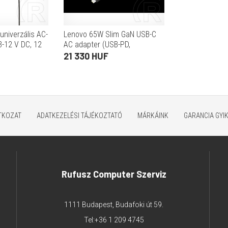
niverzális AC-
Lenovo 65W Slim GaN USB-C
-12 V DC, 12
AC adapter (USB-PD,
dugó, 1,8 m,
20V/3,25A, 100-240V 50-60Hz,
21 330 HUF
C5 dugó, fekete)
ATKOZAT
ADATKEZELÉSI TÁJÉKOZTATÓ
MÁRKÁINK
GARANCIA GYI
Rufusz Computer Szerviz
1111 Budapest, Budafoki út 59.
Tel:
+36 1 209 4745