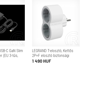
SB-C GaN Slim
LEGRAND T-elosztó, Kettős
r (EU 3-tűs,
2P+F elosztó biztonsági
)
zsaluval, 16 A, fehér-szürke
1 490 HUF