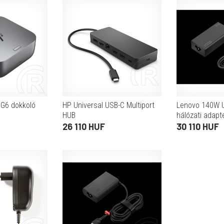
 G6 dokkoló
HP Universal USB-C Multiport
Lenovo 140W U
HUB
hálózati adapte
28V/5A, fekete
26 110 HUF
30 110 HUF