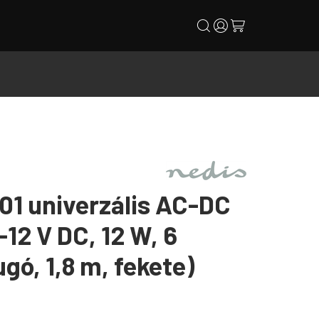
search
user
cart
1 univerzális AC-DC
12 V DC, 12 W, 6
gó, 1,8 m, fekete)