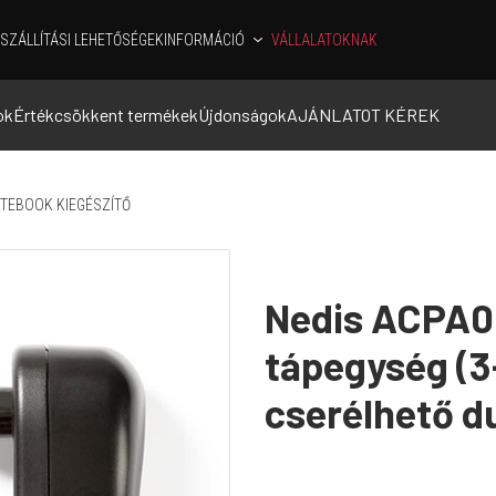
SZÁLLÍTÁSI LEHETŐSÉGEK
INFORMÁCIÓ
VÁLLALATOKNAK
ok
Értékcsökkent termékek
Újdonságok
AJÁNLATOT KÉREK
TEBOOK KIEGÉSZÍTŐ
Nedis ACPA00
tápegység (3-
cserélhető du