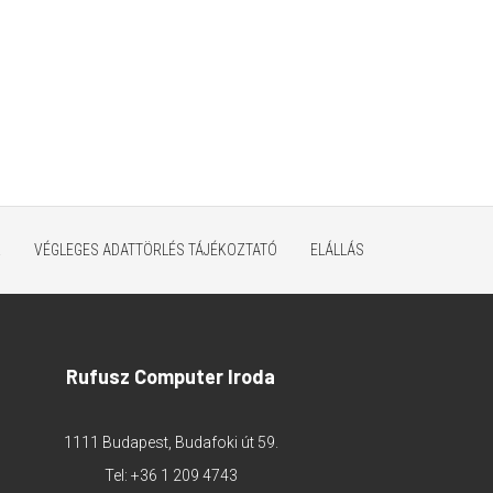
K
VÉGLEGES ADATTÖRLÉS TÁJÉKOZTATÓ
ELÁLLÁS
Rufusz Computer Iroda
1111 Budapest, Budafoki út 59.
Tel:
+36 1 209 4743