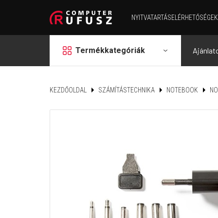
NYITVATARTÁS
ELÉRHETŐSÉGEK
grid
Termékkategóriák
Ajánlat
KEZDŐOLDAL
SZÁMÍTÁSTECHNIKA
NOTEBOOK
NO