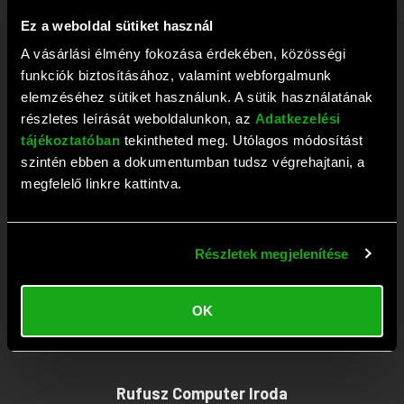
+36 1 209 2573
Ez a weboldal sütiket használ
Fax: +36 1 381 0420
A vásárlási élmény fokozása érdekében, közösségi
E-mail:
webaruhaz@rufusz.hu
funkciók biztosításához, valamint webforgalmunk
Nyitva: Hétfő-Péntek 10-19; Szombat 9-13 óráig
elemzéséhez sütiket használunk. A sütik használatának
részletes leírását weboldalunkon, az
Adatkezelési
tájékoztatóban
tekintheted meg. Utólagos módosítást
Rufusz Computer Szerviz
szintén ebben a dokumentumban tudsz végrehajtani, a
megfelelő linkre kattintva.
1111 Budapest, Budafoki út 59.
Tel:
+36 1 209 4745
Részletek megjelenítése
Fax: +36 1 386 6022
E-mail:
szerviz@rufusz.hu
OK
Nyitva: Hétfő-Kedd 10-16; Szerda 10-18;
Csütörtök-Péntek 10-16 óráig
Rufusz Computer Iroda