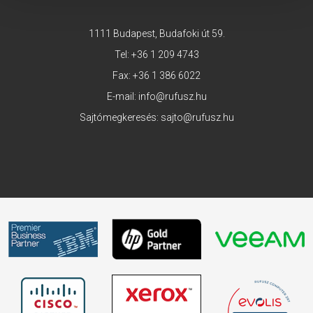
1111 Budapest, Budafoki út 59.
Tel:
+36 1 209 4743
Fax: +36 1 386 6022
E-mail:
info@rufusz.hu
Sajtómegkeresés:
sajto@rufusz.hu