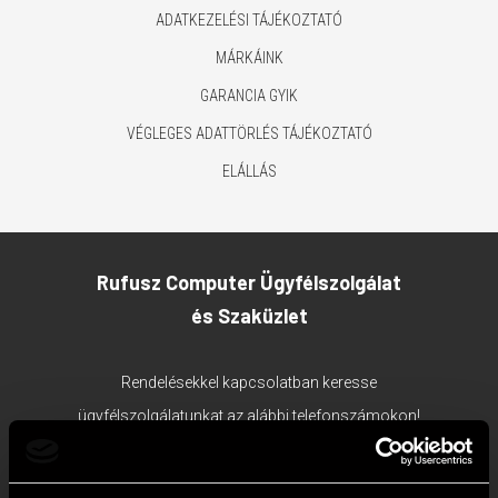
ADATKEZELÉSI TÁJÉKOZTATÓ
MÁRKÁINK
GARANCIA GYIK
VÉGLEGES ADATTÖRLÉS TÁJÉKOZTATÓ
ELÁLLÁS
Rufusz Computer Ügyfélszolgálat
és Szaküzlet
Rendelésekkel kapcsolatban keresse
ügyfélszolgálatunkat az alábbi telefonszámokon!
1117 Budapest, Bercsényi utca 19/a.
Ügyfélszolgálat tel:
+36 1 203 0382
;