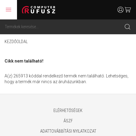
menu
user
cart
search
KEZDŐOLDAL
Cikk nem található!
A(z) 265913 kóddal rendelkező termék nem található. Lehetséges,
hogy a termék már nincs az áruházunkban.
ELÉRHETŐSÉGEK
ÁSZF
ADATTOVÁBBÍTÁSI NYILATKOZAT