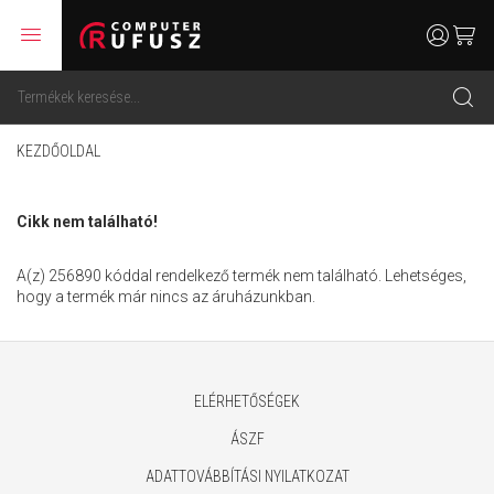
menu
user
cart
search
KEZDŐOLDAL
Cikk nem található!
A(z) 256890 kóddal rendelkező termék nem található. Lehetséges,
hogy a termék már nincs az áruházunkban.
ELÉRHETŐSÉGEK
ÁSZF
ADATTOVÁBBÍTÁSI NYILATKOZAT