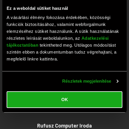
+36 1 209 2573
Ez a weboldal sütiket használ
Fax: +36 1 381 0420
A vásárlási élmény fokozása érdekében, közösségi
E-mail:
webaruhaz@rufusz.hu
funkciók biztosításához, valamint webforgalmunk
Nyitva: Hétfő-Péntek 10-19; Szombat 9-13 óráig
elemzéséhez sütiket használunk. A sütik használatának
részletes leírását weboldalunkon, az
Adatkezelési
tájékoztatóban
tekintheted meg. Utólagos módosítást
Rufusz Computer Szerviz
szintén ebben a dokumentumban tudsz végrehajtani, a
megfelelő linkre kattintva.
1111 Budapest, Budafoki út 59.
Tel:
+36 1 209 4745
Részletek megjelenítése
Fax: +36 1 386 6022
E-mail:
szerviz@rufusz.hu
OK
Nyitva: Hétfő-Kedd 10-16; Szerda 10-18;
Csütörtök-Péntek 10-16 óráig
Rufusz Computer Iroda