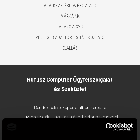
ADATKEZELÉSI TÁJÉKOZTATÓ
MÁRKÁINK
GARANCIA GYIK
VÉGLEGES ADATTÖRLÉS TÁJÉKOZTATÓ
ELÁLLÁS
Rufusz Computer Ügyfélszolgálat
és Szaküzlet
Rendelésekkel kapcsolatban keresse
ügyfélszolgálatunkat az alábbi telefonszámokon!
1117 Budapest, Bercsényi utca 19/a.
Ügyfélszolgálat tel:
+36 1 203 0382
;