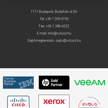
1111 Budapest, Budafoki út 59.
Tel:
+36 1 209 4743
Fax: +36 1 386 6022
E-mail:
info@rufusz.hu
Sajtómegkeresés:
sajto@rufusz.hu