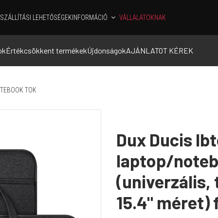
SZÁLLÍTÁSI LEHETŐSÉGEK
INFORMÁCIÓ
VÁLLALATOKNAK
ok
Értékcsökkent termékek
Újdonságok
AJÁNLATOT KÉREK
TEBOOK TOK
Dux Ducis lbt
laptop/noteb
(univerzális, 
15.4" méret) 