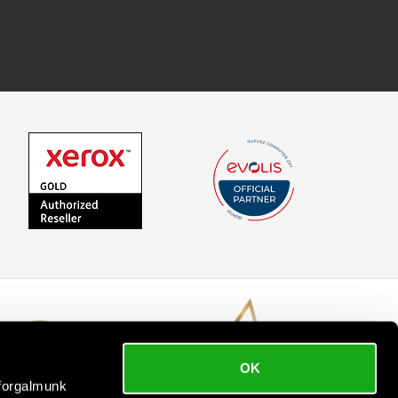
OK
bforgalmunk