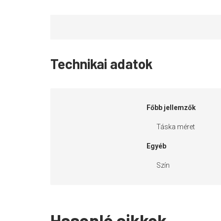
Technikai adatok
Főbb jellemzők
Táska méret
Egyéb
Szín
Hasonló cikkek