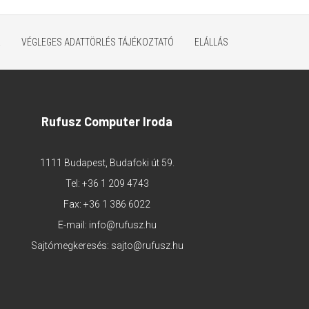
K
VÉGLEGES ADATTÖRLÉS TÁJÉKOZTATÓ
ELÁLLÁS
Rufusz Computer Iroda
1111 Budapest, Budafoki út 59.
Tel:
+36 1 209 4743
Fax: +36 1 386 6022
E-mail:
info@rufusz.hu
Sajtómegkeresés:
sajto@rufusz.hu