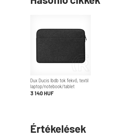
Dux Ducis lbdb tok fekvő, textil
laptop/notebook/tablet
(univerzális, vízálló, 14-15.4"
3 140 HUF
méret) fekete
Értékelések