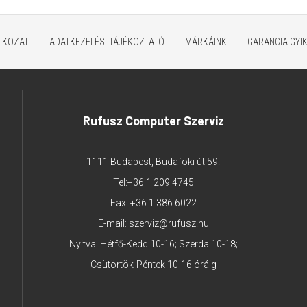
ATKOZAT
ADATKEZELÉSI TÁJÉKOZTATÓ
MÁRKÁINK
GARANCIA GYI
Rufusz Computer Szerviz
1111 Budapest, Budafoki út 59.
Tel:
+36 1 209 4745
Fax: +36 1 386 6022
E-mail:
szerviz@rufusz.hu
Nyitva: Hétfő-Kedd 10-16; Szerda 10-18;
Csütörtök-Péntek 10-16 óráig