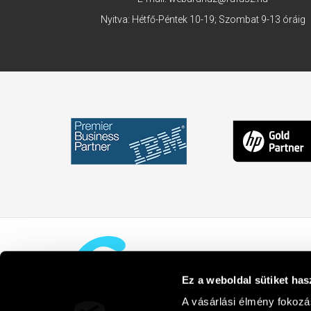
Nyitva: Hétfő-Péntek 10-19; Szombat 9-13 óráig
Ez a weboldal sütiket has
A vásárlási élmény fokozá