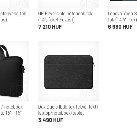
aptopvédő tok
HP Reversible notebook tok
Lenovo Yoga S
ros)
(14", fekete-ezüst)
tok (14,5", kék)
7 210 HUF
6 980 HUF
 / notebook
Dux Ducis lbdb tok fekvő, textil
s, 15" - 16"
laptop/notebook/tablet
smentesítő
(univerzális, vízálló, 15.5-16"
3 490 HUF
méret) fekete