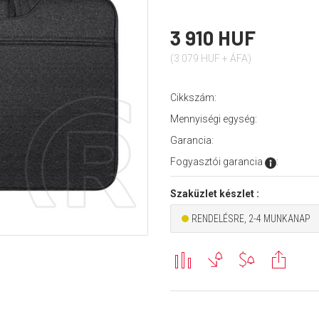
3 910 HUF
(3 079 HUF + ÁFA)
Cikkszám:
Mennyiségi egység:
Garancia:
Fogyasztói garancia
:
Szaküzlet készlet :
RENDELÉSRE, 2-4 MUNKANAP