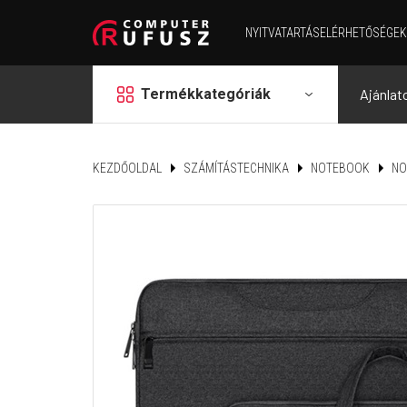
NYITVATARTÁS
ELÉRHETŐSÉGEK
grid
Termékkategóriák
Ajánlat
KEZDŐOLDAL
SZÁMÍTÁSTECHNIKA
NOTEBOOK
NO