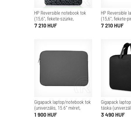
HP Reversible notebook tok
HP Reversible l
(15,6", fekete-szürke,
(15,6", fekete-pi
geometrikus minta)
7 210 HUF
7 210 HUF
Gigapack laptop/notebook tok
Gigapack laptop
(univerzális, 15.6" méret,
táska (univerzáli
400x305x20mm, cseppálló,
méret, karcolá
1 900 HUF
3 490 HUF
plüss belső) szürke
belső) fekete