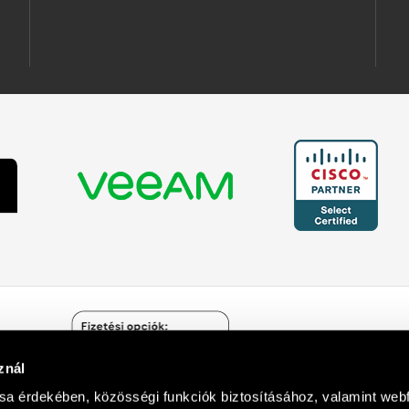
znál
Árukereső.hu
sa érdekében, közösségi funkciók biztosításához, valamint we