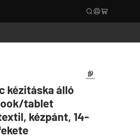
search
user
cart
c kézitáska álló
ook/tablet
textil, kézpánt, 14-
fekete