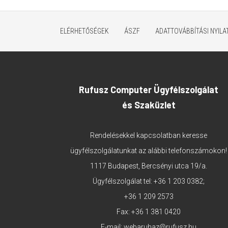
ELÉRHETŐSÉGEK
ÁSZF
ADATTOVÁBBÍTÁSI NYIL
Rufusz Computer Ügyfélszolgálat
és Szaküzlet
Rendelésekkel kapcsolatban keresse
ügyfélszolgálatunkat az alábbi telefonszámokon!
1117 Budapest, Bercsényi utca 19/a.
Ügyfélszolgálat tel:
+36 1 203 0382
;
+36 1 209 2573
Fax: +36 1 381 0420
E-mail:
webaruhaz@rufusz.hu