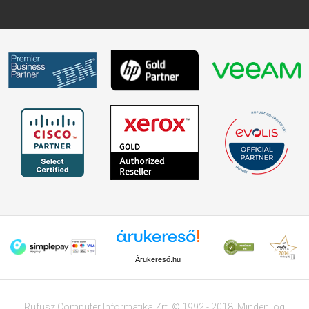
Árukereső.hu
Rufusz Computer Informatika Zrt. © 1992 - 2018. Minden jog