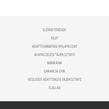
belső) fekete
(univerzális, vízálló, 15.5-16"
méret) fekete
ELÉRHETŐSÉGEK
ÁSZF
ADATTOVÁBBÍTÁSI NYILATKOZAT
ADATKEZELÉSI TÁJÉKOZTATÓ
MÁRKÁINK
GARANCIA GYIK
VÉGLEGES ADATTÖRLÉS TÁJÉKOZTATÓ
ELÁLLÁS