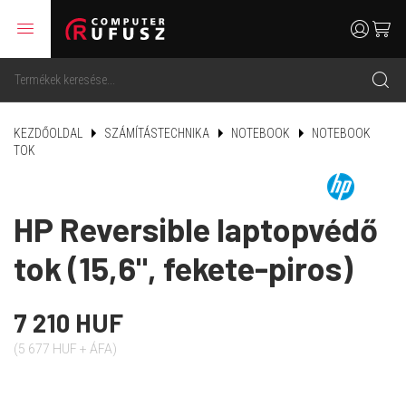
menu
user
cart
search
KEZDŐOLDAL
SZÁMÍTÁSTECHNIKA
NOTEBOOK
NOTEBOOK
TOK
HP Reversible laptopvédő
tok (15,6", fekete-piros)
7 210 HUF
(5 677 HUF + ÁFA)