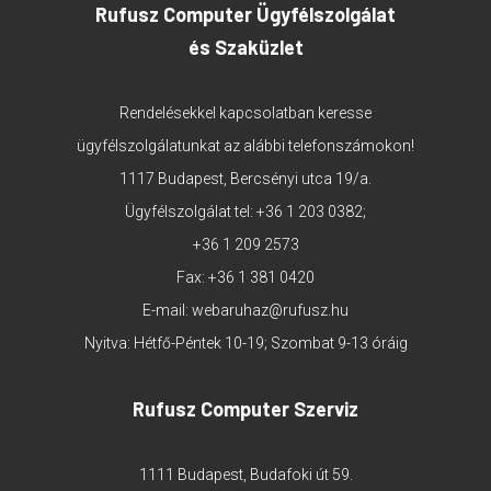
Rufusz Computer Ügyfélszolgálat
és Szaküzlet
Rendelésekkel kapcsolatban keresse
ügyfélszolgálatunkat az alábbi telefonszámokon!
1117 Budapest, Bercsényi utca 19/a.
Ügyfélszolgálat tel:
+36 1 203 0382
;
+36 1 209 2573
Fax: +36 1 381 0420
E-mail:
webaruhaz@rufusz.hu
Nyitva: Hétfő-Péntek 10-19; Szombat 9-13 óráig
Rufusz Computer Szerviz
1111 Budapest, Budafoki út 59.