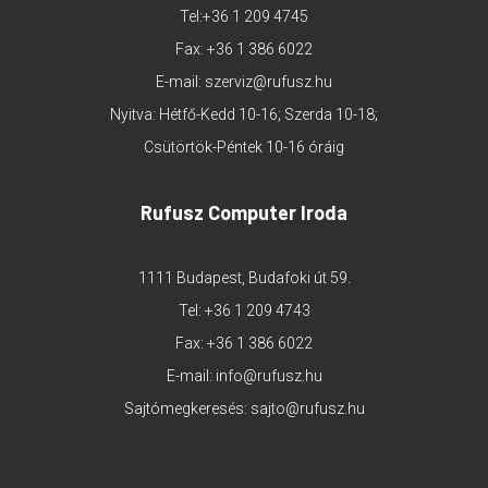
Tel:
+36 1 209 4745
Fax: +36 1 386 6022
E-mail:
szerviz@rufusz.hu
Nyitva: Hétfő-Kedd 10-16; Szerda 10-18;
Csütörtök-Péntek 10-16 óráig
Rufusz Computer Iroda
1111 Budapest, Budafoki út 59.
Tel:
+36 1 209 4743
Fax: +36 1 386 6022
E-mail:
info@rufusz.hu
Sajtómegkeresés:
sajto@rufusz.hu