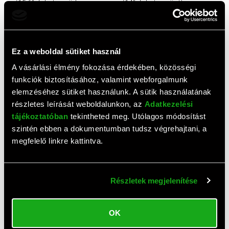
(15,6", fekete-szürke,
(14", fekete-ezüst)
geometrikus minta)
7 210 HUF
7 210 HUF
Ez a weboldal sütiket használ
A vásárlási élmény fokozása érdekében, közösségi
funkciók biztosításához, valamint webforgalmunk
elemzéséhez sütiket használunk. A sütik használatának
részletes leírását weboldalunkon, az
Adatkezelési
tájékoztatóban
tekintheted meg. Utólagos módosítást
szintén ebben a dokumentumban tudsz végrehajtani, a
HP Reversible laptopvédő
Lenovo Yoga Sleeve
megfelelő linkre kattintva.
tok (15,6", fekete-piros)
notebook tok (14,5", kék)
7 210 HUF
6 980 HUF
Részletek megjelenítése
OK