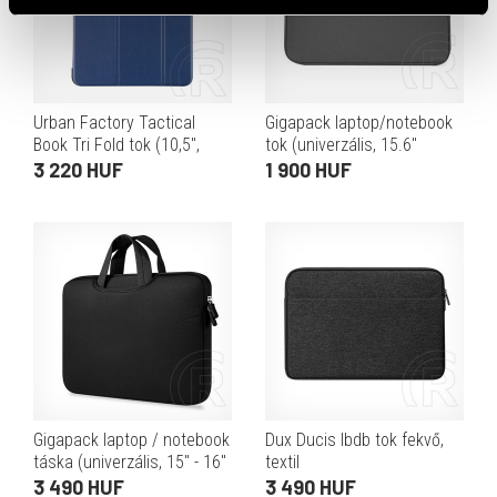
Urban Factory Tactical
Gigapack laptop/notebook
Book Tri Fold tok (10,5",
tok (univerzális, 15.6"
X200/X205, Galaxy Tab A8,
méret, 400x305x20mm,
3 220 HUF
1 900 HUF
kék)
cseppálló, plüss belső)
szürke
Gigapack laptop / notebook
Dux Ducis lbdb tok fekvő,
táska (univerzális, 15" - 16"
textil
méret, karcolásmentesítő
laptop/notebook/tablet
3 490 HUF
3 490 HUF