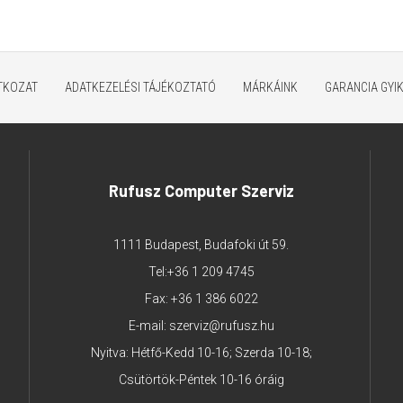
ATKOZAT
ADATKEZELÉSI TÁJÉKOZTATÓ
MÁRKÁINK
GARANCIA GYI
Rufusz Computer Szerviz
1111 Budapest, Budafoki út 59.
Tel:
+36 1 209 4745
Fax: +36 1 386 6022
E-mail:
szerviz@rufusz.hu
Nyitva: Hétfő-Kedd 10-16; Szerda 10-18;
Csütörtök-Péntek 10-16 óráig