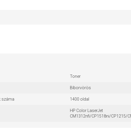
Toner
Bíborvörös
k száma
1400 oldal
HP Color LaserJet
CM1312nfi/CP1518ni/CP1215/