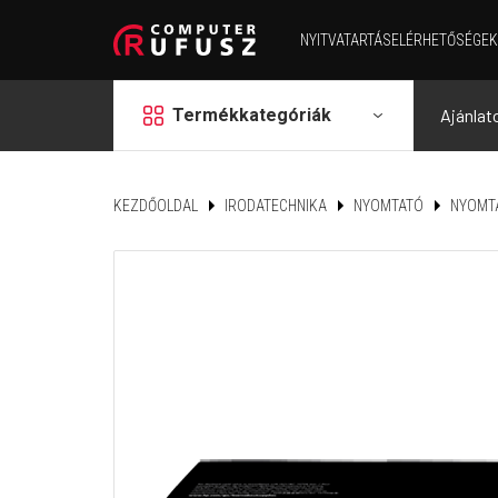
NYITVATARTÁS
ELÉRHETŐSÉGEK
grid
Termékkategóriák
Ajánlat
KEZDŐOLDAL
IRODATECHNIKA
NYOMTATÓ
NYOMT