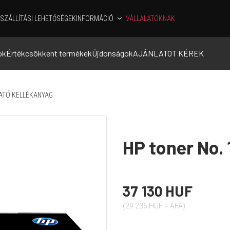
SZÁLLÍTÁSI LEHETŐSÉGEK
INFORMÁCIÓ
VÁLLALATOKNAK
ok
Értékcsökkent termékek
Újdonságok
AJÁNLATOT KÉREK
ATÓ KELLÉKANYAG
HP toner No. 
37 130 HUF
(29 236 HUF + ÁFA)