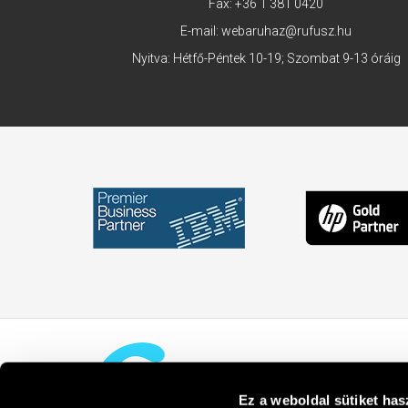
Fax: +36 1 381 0420
E-mail:
webaruhaz@rufusz.hu
Nyitva: Hétfő-Péntek 10-19; Szombat 9-13 óráig
Ez a weboldal sütiket has