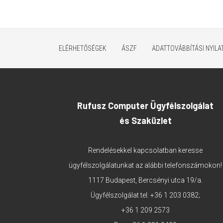
ELÉRHETŐSÉGEK
ÁSZF
ADATTOVÁBBÍTÁSI NYIL
Rufusz Computer Ügyfélszolgálat
és Szaküzlet
Rendelésekkel kapcsolatban keresse
ügyfélszolgálatunkat az alábbi telefonszámokon!
1117 Budapest, Bercsényi utca 19/a.
Ügyfélszolgálat tel:
+36 1 203 0382
;
+36 1 209 2573