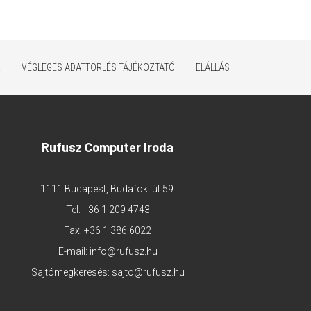
K
VÉGLEGES ADATTÖRLÉS TÁJÉKOZTATÓ
ELÁLLÁS
Rufusz Computer Iroda
1111 Budapest, Budafoki út 59.
Tel:
+36 1 209 4743
Fax: +36 1 386 6022
E-mail:
info@rufusz.hu
Sajtómegkeresés:
sajto@rufusz.hu