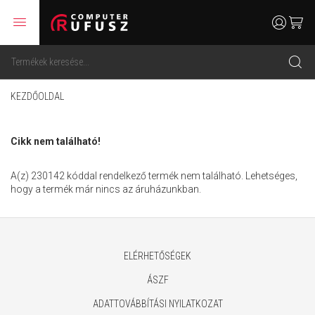
menu
user
cart
search
KEZDŐOLDAL
Cikk nem található!
A(z) 230142 kóddal rendelkező termék nem található. Lehetséges,
hogy a termék már nincs az áruházunkban.
ELÉRHETŐSÉGEK
ÁSZF
ADATTOVÁBBÍTÁSI NYILATKOZAT