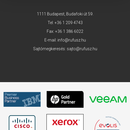
1111 Budapest, Budafoki út 59.
Tel:
+36 1 209 4743
Fax: +36 1 386 6022
E-mail:
info@rufusz.hu
Sajtómegkeresés:
sajto@rufusz.hu