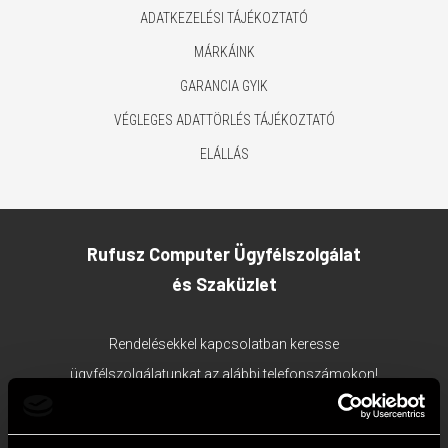
ADATKEZELÉSI TÁJÉKOZTATÓ
MÁRKÁINK
GARANCIA GYIK
VÉGLEGES ADATTÖRLÉS TÁJÉKOZTATÓ
ELÁLLÁS
Rufusz Computer Ügyfélszolgálat
és Szaküzlet
Rendelésekkel kapcsolatban keresse
ügyfélszolgálatunkat az alábbi telefonszámokon!
1117 Budapest, Bercsényi utca 19/a.
Ügyfélszolgálat tel:
+36 1 203 0382
;