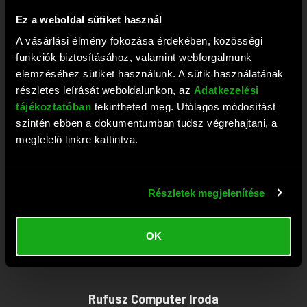
+36 1 209 2573
Ez a weboldal sütiket használ
Fax: +36 1 381 0420
A vásárlási élmény fokozása érdekében, közösségi
E-mail:
webaruhaz@rufusz.hu
funkciók biztosításához, valamint webforgalmunk
Nyitva: Hétfő-Péntek 10-19; Szombat 9-13 óráig
elemzéséhez sütiket használunk. A sütik használatának
részletes leírását weboldalunkon, az
Adatkezelési
tájékoztatóban
tekintheted meg. Utólagos módosítást
Rufusz Computer Szerviz
szintén ebben a dokumentumban tudsz végrehajtani, a
megfelelő linkre kattintva.
1111 Budapest, Budafoki út 59.
Tel:
+36 1 209 4745
Részletek megjelenítése
Fax: +36 1 386 6022
E-mail:
szerviz@rufusz.hu
OK
Nyitva: Hétfő-Kedd 10-16; Szerda 10-18;
Csütörtök-Péntek 10-16 óráig
Rufusz Computer Iroda