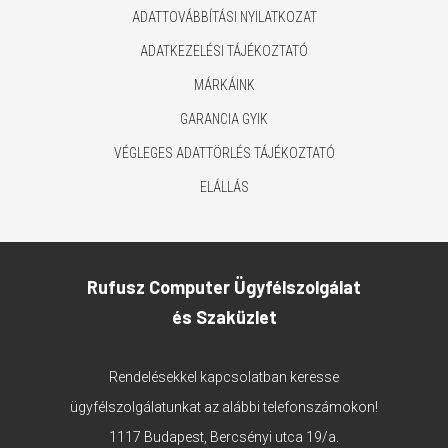
ADATTOVÁBBÍTÁSI NYILATKOZAT
ADATKEZELÉSI TÁJÉKOZTATÓ
MÁRKÁINK
GARANCIA GYIK
VÉGLEGES ADATTÖRLÉS TÁJÉKOZTATÓ
ELÁLLÁS
Rufusz Computer Ügyfélszolgálat
és Szaküzlet
Rendelésekkel kapcsolatban keresse
ügyfélszolgálatunkat az alábbi telefonszámokon!
1117 Budapest, Bercsényi utca 19/a.