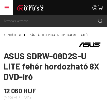
menu
user
cart
search
KEZDŐOLDAL
SZÁMÍTÁSTECHNIKA
OPTIKAI MEGHAJTÓ
ASUS SDRW-08D2S-U
LITE fehér hordozható 8X
DVD-író
12 060 HUF
(9 496 HUF + ÁFA)