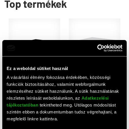
Top termékek
Ez a weboldal sütiket használ
LG GP57EB40 DVD-író (USB,
LG GP57EW40 DVD-író (USB,
A vásárlási élmény fokozása érdekében, közösségi
fekete, BOX, slim)
fehér, BOX, slim)
funkciók biztosításához, valamint webforgalmunk
9 070 HUF
9 070 HUF
elemzéséhez sütiket használunk. A sütik használatának
részletes leírását weboldalunkon, az
Adatkezelési
tájékoztatóban
tekintheted meg. Utólagos módosítást
szintén ebben a dokumentumban tudsz végrehajtani, a
megfelelő linkre kattintva.