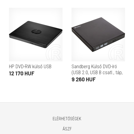
HP DVD-RW külső USB
Sandberg Külső DVD-író
(USB 2.0, USB B csatl., táp,
12 170 HUF
írás: CD24x/DVD8x,
9 260 HUF
olvasás: CD/DVD24x,
mini+standard lemezek)
ELÉRHETŐSÉGEK
ÁSZF