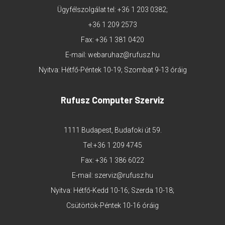
Ügyfélszolgálat tel:
+36 1 203 0382
;
+36 1 209 2573
Fax: +36 1 381 0420
E-mail:
webaruhaz@rufusz.hu
Nyitva: Hétfő-Péntek 10-19; Szombat 9-13 óráig
Rufusz Computer Szerviz
1111 Budapest, Budafoki út 59.
Tel:
+36 1 209 4745
Fax: +36 1 386 6022
E-mail:
szerviz@rufusz.hu
Nyitva: Hétfő-Kedd 10-16; Szerda 10-18;
Csütörtök-Péntek 10-16 óráig