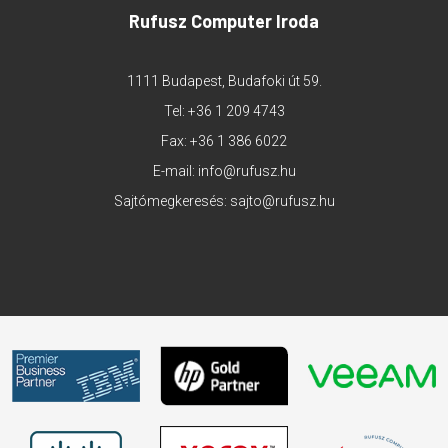
Rufusz Computer Iroda
1111 Budapest, Budafoki út 59.
Tel:
+36 1 209 4743
Fax: +36 1 386 6022
E-mail:
info@rufusz.hu
Sajtómegkeresés:
sajto@rufusz.hu