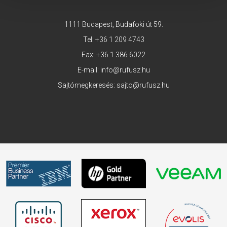
1111 Budapest, Budafoki út 59.
Tel:
+36 1 209 4743
Fax: +36 1 386 6022
E-mail:
info@rufusz.hu
Sajtómegkeresés:
sajto@rufusz.hu