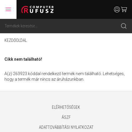
menu
user
cart
search
KEZDŐOLDAL
Cikk nem található!
A(z) 263923 kóddal rendelkező termék nem található. Lehetséges,
hogy a termék már nincs az áruházunkban.
ELÉRHETŐSÉGEK
ÁSZF
ADATTOVÁBBÍTÁSI NYILATKOZAT