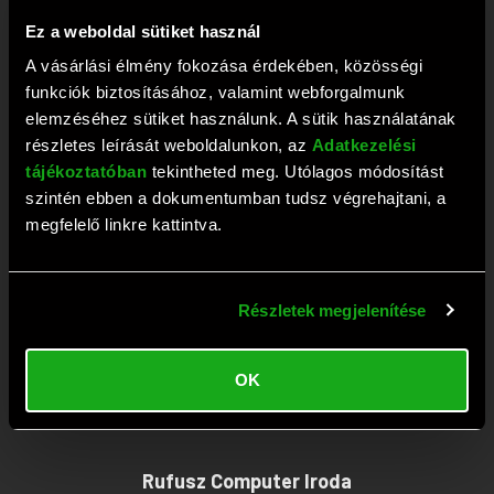
+36 1 209 2573
Ez a weboldal sütiket használ
Fax: +36 1 381 0420
A vásárlási élmény fokozása érdekében, közösségi
E-mail:
webaruhaz@rufusz.hu
funkciók biztosításához, valamint webforgalmunk
Nyitva: Hétfő-Péntek 10-19; Szombat 9-13 óráig
elemzéséhez sütiket használunk. A sütik használatának
részletes leírását weboldalunkon, az
Adatkezelési
tájékoztatóban
tekintheted meg. Utólagos módosítást
Rufusz Computer Szerviz
szintén ebben a dokumentumban tudsz végrehajtani, a
megfelelő linkre kattintva.
1111 Budapest, Budafoki út 59.
Tel:
+36 1 209 4745
Részletek megjelenítése
Fax: +36 1 386 6022
E-mail:
szerviz@rufusz.hu
OK
Nyitva: Hétfő-Kedd 10-16; Szerda 10-18;
Csütörtök-Péntek 10-16 óráig
Rufusz Computer Iroda