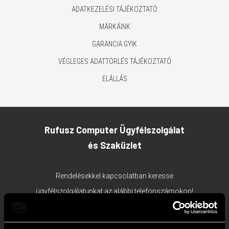
ADATKEZELÉSI TÁJÉKOZTATÓ
MÁRKÁINK
GARANCIA GYIK
VÉGLEGES ADATTÖRLÉS TÁJÉKOZTATÓ
ELÁLLÁS
Rufusz Computer Ügyfélszolgálat
és Szaküzlet
Rendelésekkel kapcsolatban keresse
ügyfélszolgálatunkat az alábbi telefonszámokon!
1117 Budapest, Bercsényi utca 19/a.
Ügyfélszolgálat tel:
+36 1 203 0382
;