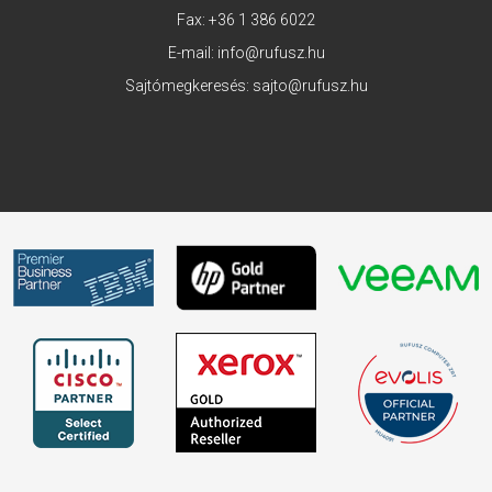
Fax: +36 1 386 6022
E-mail:
info@rufusz.hu
Sajtómegkeresés:
sajto@rufusz.hu