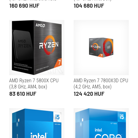
nélkül)
160 690 HUF
104 680 HUF
AMD Ryzen 7 5800X CPU
AMD Ryzen 7 7800X3D CPU
(3,8 GHz, AM4, box)
(4,2 GHz, AM5, box)
83 610 HUF
124 420 HUF