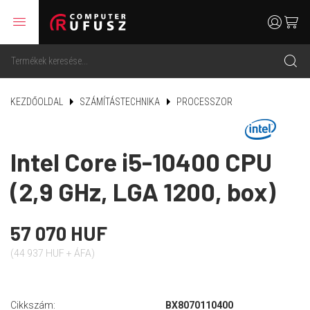
menu
user
cart
search
KEZDŐOLDAL
SZÁMÍTÁSTECHNIKA
PROCESSZOR
Intel Core i5-10400 CPU
(2,9 GHz, LGA 1200, box)
57 070 HUF
(44 937 HUF + ÁFA)
Cikkszám:
BX8070110400