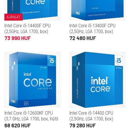
AJÁNLAT
Intel Core i5-14400F CPU
Intel Core i5-13400F CPU
(2,5GHz, LGA 1700, box)
(2,5GHz, LGA 1700, box)
73 990 HUF
72 480 HUF
Intel Core i5-12600KF CPU
Intel Core i5-14400 CPU
(3,7 GHz, LGA 1700, box, hűtő
(2,5GHz, LGA 1700, box)
nélkül)
68 620 HUF
79 280 HUF