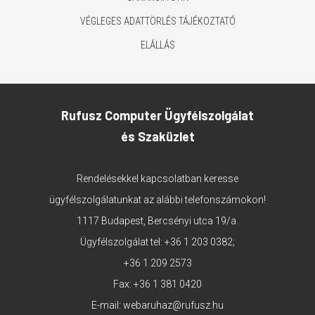
VÉGLEGES ADATTÖRLÉS TÁJÉKOZTATÓ
ELÁLLÁS
Rufusz Computer Ügyfélszolgálat
és Szaküzlet
Rendelésekkel kapcsolatban keresse
ügyfélszolgálatunkat az alábbi telefonszámokon!
1117 Budapest, Bercsényi utca 19/a.
Ügyfélszolgálat tel:
+36 1 203 0382
;
+36 1 209 2573
Fax: +36 1 381 0420
E-mail:
webaruhaz@rufusz.hu