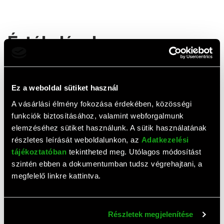
Értékelések
0,0
(
0
értékelés)
ÉRTÉKELÉS ÍRÁSA
Ez a weboldal sütiket használ
A vásárlási élmény fokozása érdekében, közösségi
Ehhez a termékhez még nem érkezett értékelés. Legyél te
funkciók biztosításához, valamint webforgalmunk
az első!
elemzéséhez sütiket használunk. A sütik használatának
részletes leírását weboldalunkon, az
Adatkezelési
tájékoztatóban
tekintheted meg. Utólagos módosítást
Top termékek
szintén ebben a dokumentumban tudsz végrehajtani, a
megfelelő linkre kattintva.
Részletek megjelenítése