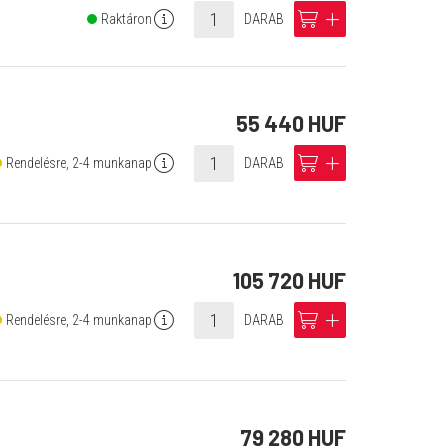
info
cart
add
Raktáron
DARAB
55 440 HUF
info
cart
add
Rendelésre, 2-4 munkanap
DARAB
105 720 HUF
info
cart
add
Rendelésre, 2-4 munkanap
DARAB
79 280 HUF