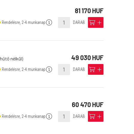
81 170 HUF
info
cart
add
Rendelésre, 2-4 munkanap
DARAB
49 030 HUF
hűtő nélkül)
info
cart
add
Rendelésre, 2-4 munkanap
DARAB
60 470 HUF
info
cart
add
Rendelésre, 2-4 munkanap
DARAB