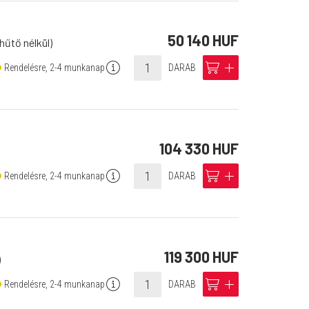
50 140 HUF
hűtő nélkül)
info
cart
add
Rendelésre, 2-4 munkanap
DARAB
104 330 HUF
info
cart
add
Rendelésre, 2-4 munkanap
DARAB
119 300 HUF
)
info
cart
add
Rendelésre, 2-4 munkanap
DARAB