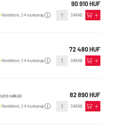
90 910 HUF
info
cart
add
Rendelésre, 2-4 munkanap
DARAB
72 480 HUF
info
cart
add
Rendelésre, 2-4 munkanap
DARAB
82 890 HUF
hűtő nélkül)
info
cart
add
Rendelésre, 2-4 munkanap
DARAB