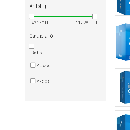
Ár
Tól-ig
43 350 HUF
119 280 HUF
Garancia
Tól
36 hó
Készlet
Akciós