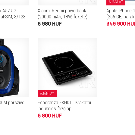
AJÁNLAT
y A57 5G
Xiaomi Redmi powerbank
Apple iPhone 1
ual-SIM, 8/128
(20000 mAh, 18W, fekete)
(256 GB, párak
6 980 HUF
349 900 HU
AJÁNLAT
0M porszívó
Esperanza EKH011 Krakatau
indukciós főzőlap
6 800 HUF