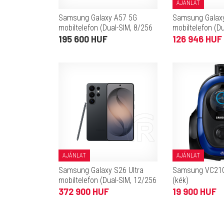
AJÁNLAT
Samsung Galaxy A57 5G
Samsung Galax
mobiltelefon (Dual-SIM, 8/256
mobiltelefon (D
GB, szürke)
GB, szürke)
195 600 HUF
126 946 HUF
AJÁNLAT
AJÁNLAT
Samsung Galaxy S26 Ultra
Samsung VC210
mobiltelefon (Dual-SIM, 12/256
(kék)
GB, fekete)
372 900 HUF
19 900 HUF