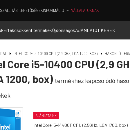
SZÁLLÍTÁSI LEHETŐSÉGEK
INFORMÁCIÓ
VÁLLALATOKNAK
ok
Értékcsökkent termékek
Újdonságok
AJÁNLATOT KÉREK
DAL
INTEL CORE I5-10400 CPU (2,9 GHZ, LGA 1200, BOX)
HASONLÓ TER
el Core i5-10400 CPU (2,9 GH
 1200, box)
termékhez kapcsolódó haso
ékek
AJÁNLATAINK
Intel Core i5-14400F CPU (2,5GHz, LGA 1700, box)