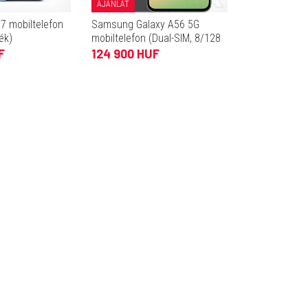
AJÁNLAT
7 mobiltelefon
Samsung Galaxy A56 5G
ék)
mobiltelefon (Dual-SIM, 8/128
GB, grafitszürke)
F
124 900 HUF