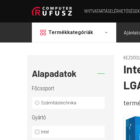
NYITVATARTÁS
ELÉRHETŐSÉGEK
grid
Termékkategóriák
Ajánlat
KEZDŐOL
Int
Alapadatok
LGA
Főcsoport
term
Számítástechnika
Gyártó
Intel