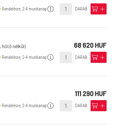
info
cart
add
Rendelésre, 2-4 munkanap
DARAB
68 620 HUF
 hűtő nélkül)
info
cart
add
Rendelésre, 2-4 munkanap
DARAB
111 290 HUF
info
cart
add
Rendelésre, 2-4 munkanap
DARAB