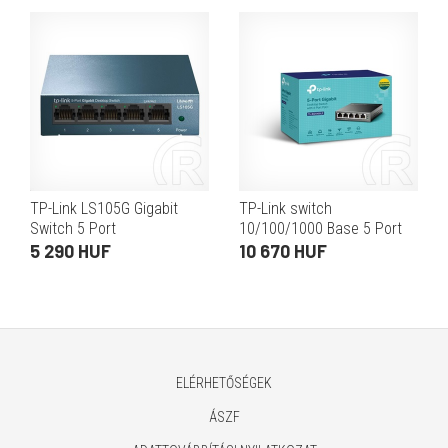
512MB RAM, 16MB flash)
TP-Link LS105G Gigabit
TP-Link switch
Switch 5 Port
10/100/1000 Base 5 Port
(4 port POE+)
5 290 HUF
10 670 HUF
ELÉRHETŐSÉGEK
ÁSZF