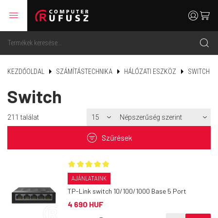
menu
user
cart
search
KEZDŐOLDAL
SZÁMÍTÁSTECHNIKA
HÁLÓZATI ESZKÖZ
SWITCH
Switch
211
találat
filter
Szűrések
AJÁNLATAINK
TP-Link switch 10/100/1000 Base 5 Port
4 690 HUF