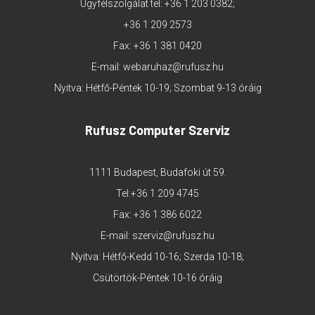
Ügyfélszolgálat tel:
+36 1 203 0382
;
+36 1 209 2573
Fax: +36 1 381 0420
E-mail:
webaruhaz@rufusz.hu
Nyitva: Hétfő-Péntek 10-19; Szombat 9-13 óráig
Rufusz Computer Szerviz
1111 Budapest, Budafoki út 59.
Tel:
+36 1 209 4745
Fax: +36 1 386 6022
E-mail:
szerviz@rufusz.hu
Nyitva: Hétfő-Kedd 10-16; Szerda 10-18;
Csütörtök-Péntek 10-16 óráig