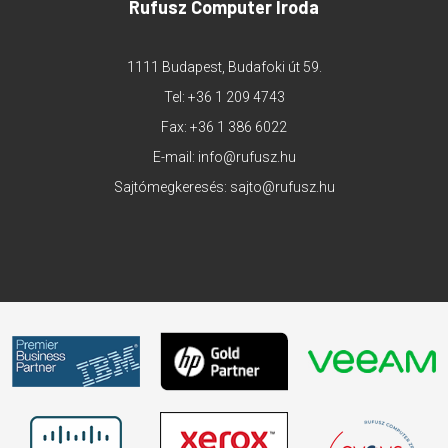
Rufusz Computer Iroda
1111 Budapest, Budafoki út 59.
Tel:
+36 1 209 4743
Fax: +36 1 386 6022
E-mail:
info@rufusz.hu
Sajtómegkeresés:
sajto@rufusz.hu