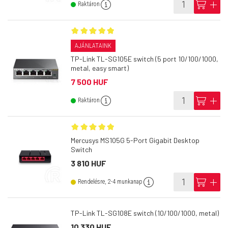
info
cart
add
Raktáron
AJÁNLATAINK
TP-Link TL-SG105E switch (5 port 10/100/1000,
metal, easy smart)
7 500 HUF
info
cart
add
Raktáron
Mercusys MS105G 5-Port Gigabit Desktop
Switch
3 810 HUF
info
cart
add
Rendelésre, 2-4 munkanap
TP-Link TL-SG108E switch (10/100/1000, metal)
10 330 HUF