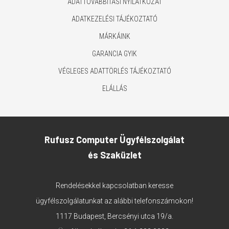
ADATTOVÁBBÍTÁSI NYILATKOZAT
ADATKEZELÉSI TÁJÉKOZTATÓ
MÁRKÁINK
GARANCIA GYIK
VÉGLEGES ADATTÖRLÉS TÁJÉKOZTATÓ
ELÁLLÁS
Rufusz Computer Ügyfélszolgálat
és Szaküzlet
Rendelésekkel kapcsolatban keresse
ügyfélszolgálatunkat az alábbi telefonszámokon!
1117 Budapest, Bercsényi utca 19/a.