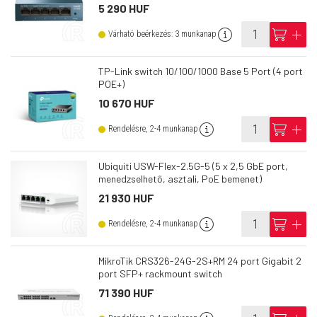
5 290 HUF
info
cart
add
Várható beérkezés: 3 munkanap
TP-Link switch 10/100/1000 Base 5 Port (4 port
POE+)
10 670 HUF
info
cart
add
Rendelésre, 2-4 munkanap
Ubiquiti USW-Flex-2.5G-5 (5 x 2,5 GbE port,
menedzselhető, asztali, PoE bemenet)
21 930 HUF
info
cart
add
Rendelésre, 2-4 munkanap
MikroTik CRS326-24G-2S+RM 24 port Gigabit 2
port SFP+ rackmount switch
71 390 HUF