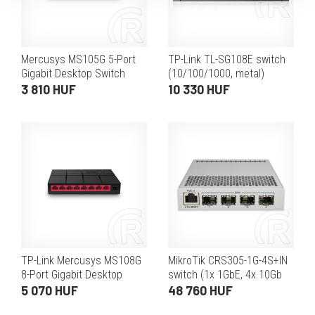
Mercusys MS105G 5-Port
TP-Link TL-SG108E switch
Gigabit Desktop Switch
(10/100/1000, metal)
3 810 HUF
10 330 HUF
TP-Link Mercusys MS108G
MikroTik CRS305-1G-4S+IN
8-Port Gigabit Desktop
switch (1x 1GbE, 4x 10Gb
Switch
SFP+, asztali,
5 070 HUF
48 760 HUF
menedzselhető, webes,