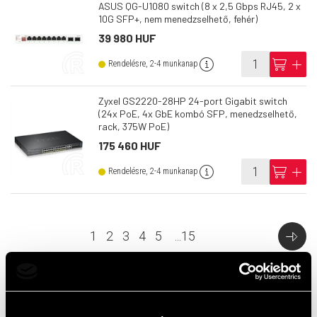
ASUS QG-U1080 switch (8 x 2,5 Gbps RJ45, 2 x
10G SFP+, nem menedzselhető, fehér)
39 980 HUF
info
cart
add
Rendelésre, 2-4 munkanap
Zyxel GS2220-28HP 24-port Gigabit switch
(24x PoE, 4x GbE kombó SFP, menedzselhető,
rack, 375W PoE)
175 460 HUF
info
cart
add
Rendelésre, 2-4 munkanap
1
2
3
4
5
...
15
Top termékek