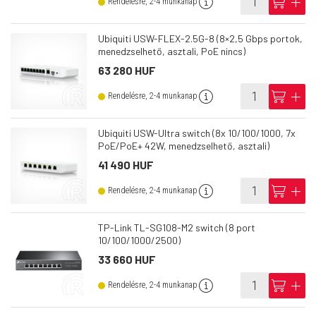
info
cart
add
Rendelésre, 2-4 munkanap
Ubiquiti USW-FLEX-2.5G-8 (8×2,5 Gbps portok,
menedzselhető, asztali, PoE nincs)
63 280 HUF
info
cart
add
Rendelésre, 2-4 munkanap
Ubiquiti USW-Ultra switch (8x 10/100/1000, 7x
PoE/PoE+ 42W, menedzselhető, asztali)
41 490 HUF
info
cart
add
Rendelésre, 2-4 munkanap
TP-Link TL-SG108-M2 switch (8 port
10/100/1000/2500)
33 660 HUF
info
cart
add
Rendelésre, 2-4 munkanap