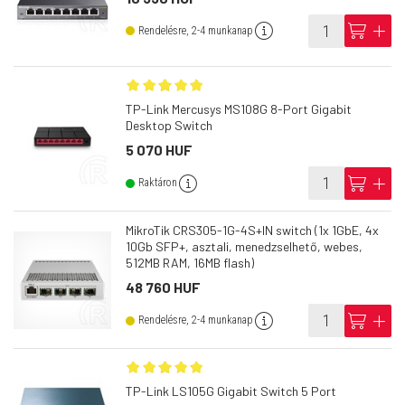
info
cart
add
Rendelésre, 2-4 munkanap
TP-Link Mercusys MS108G 8-Port Gigabit
Desktop Switch
5 070 HUF
info
cart
add
Raktáron
MikroTik CRS305-1G-4S+IN switch (1x 1GbE, 4x
10Gb SFP+, asztali, menedzselhető, webes,
512MB RAM, 16MB flash)
48 760 HUF
info
cart
add
Rendelésre, 2-4 munkanap
TP-Link LS105G Gigabit Switch 5 Port