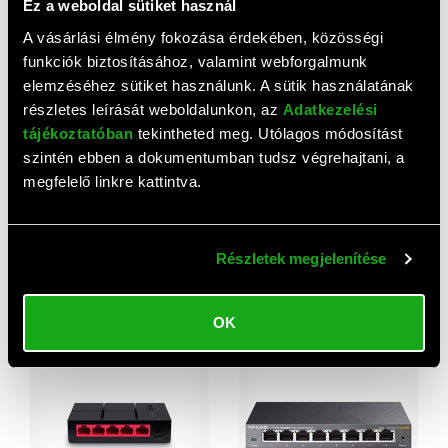
Ez a weboldal sütiket használ
A vásárlási élmény fokozása érdekében, közösségi
funkciók biztosításához, valamint webforgalmunk
elemzéséhez sütiket használunk. A sütik használatának
részletes leírását weboldalunkon, az
Adatkezelési
tájékoztatóban
tekintheted meg. Utólagos módosítást
szintén ebben a dokumentumban tudsz végrehajtani, a
megfelelő linkre kattintva.
AJÁNLAT
AJÁNLAT
TP-Link switch
TP-Link TL-SG105E switch
Részletek megjelenítése
10/100/1000 Base 5 Port
(5 port 10/100/1000, metal,
easy smart)
4 690 HUF
7 500 HUF
OK