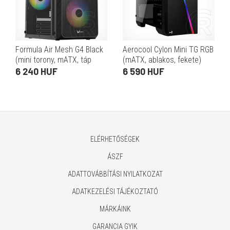
Formula Air Mesh G4 Black
Aerocool Cylon Mini TG RGB
(mini torony, mATX, táp
(mATX, ablakos, fekete)
nélkül, fekete)
6 240 HUF
6 590 HUF
ELÉRHETŐSÉGEK
ÁSZF
ADATTOVÁBBÍTÁSI NYILATKOZAT
ADATKEZELÉSI TÁJÉKOZTATÓ
MÁRKÁINK
GARANCIA GYIK