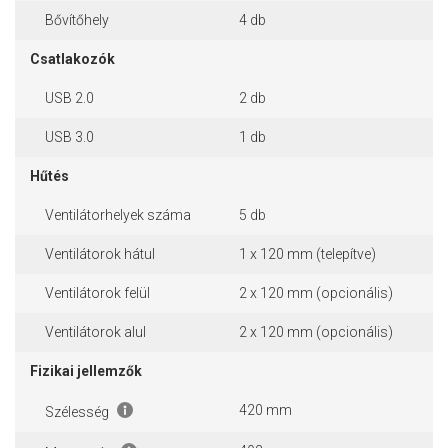
Bővítőhely
4 db
Csatlakozók
USB 2.0
2 db
USB 3.0
1 db
Hűtés
Ventilátorhelyek száma
5 db
Ventilátorok hátul
1 x 120 mm (telepítve)
Ventilátorok felül
2 x 120 mm (opcionális)
Ventilátorok alul
2 x 120 mm (opcionális)
Fizikai jellemzők
420 mm
Szélesség