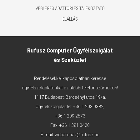
VÉGLEGES ADATTÖRLÉS TÁJÉKOZTATÓ
ELÁLLÁS
Rufusz Computer Ügyfélszolgálat
és Szaküzlet
Rendelésekkel kapcsolatban keresse
ügyfélszolgálatunkat az alábbi telefonszámokon!
1117 Budapest, Bercsényi utca 19/a.
Ügyfélszolgálat tel:
+36 1 203 0382
;
+36 1 209 2573
Fax: +36 1 381 0420
E-mail:
webaruhaz@rufusz.hu