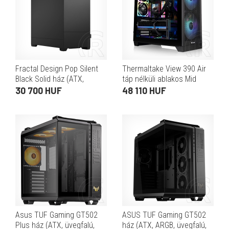
Fractal Design Pop Silent
Thermaltake View 390 Air
Black Solid ház (ATX,
táp nélküli ablakos Mid
fekete)
Tower számítógépház
30 700 HUF
48 110 HUF
fekete
Asus TUF Gaming GT502
ASUS TUF Gaming GT502
Plus ház (ATX, üvegfalú,
ház (ATX, ARGB, üvegfalú,