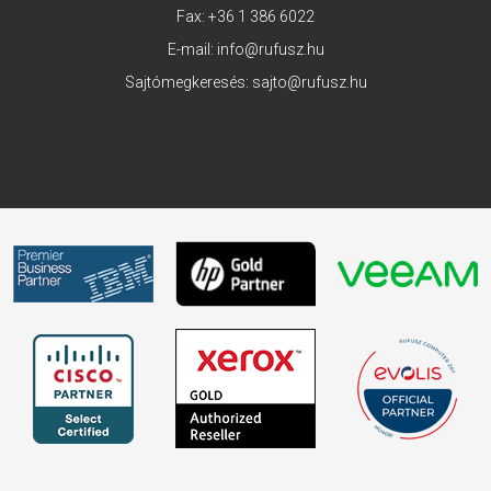
Fax: +36 1 386 6022
E-mail:
info@rufusz.hu
Sajtómegkeresés:
sajto@rufusz.hu