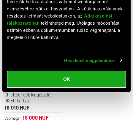
funkciók biztosításához, valamint webforgalmunk
elemzéséhez sütiket használunk. A sütik használatának
Kiegészítő
részletes leírását weboldalunkon, az
Adatkezelési
tájékoztatóban
tekintheted meg. Utólagos módosítást
szintén ebben a dokumentumban tudsz végrehajtani, a
megfelelő linkre kattintva.
Részletek megjelenítése
OK
Chieftec rack kiegészítő
RISER kártya
16 010 HUF
15 000 HUF
Csomagár: