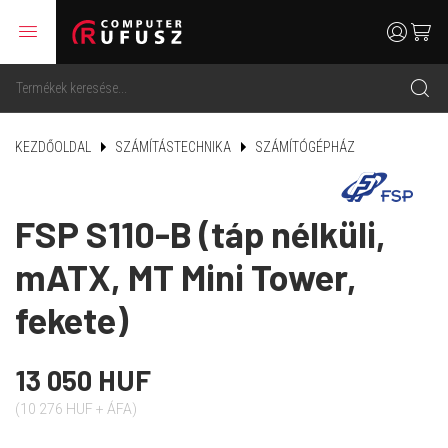
menu
user
cart
search
KEZDŐOLDAL
SZÁMÍTÁSTECHNIKA
SZÁMÍTÓGÉPHÁZ
FSP S110-B (táp nélküli,
mATX, MT Mini Tower,
fekete)
13 050 HUF
(10 276 HUF + ÁFA)