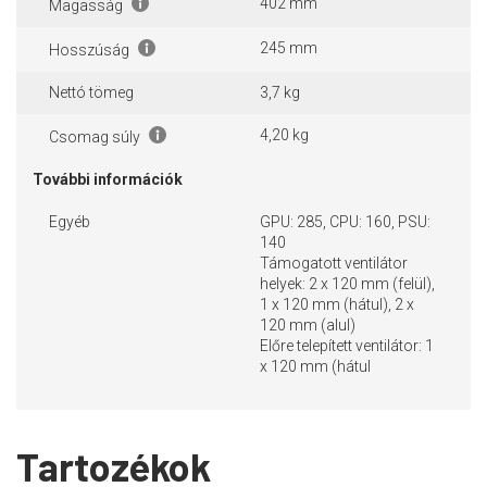
402 mm
Magasság
245 mm
Hosszúság
Nettó tömeg
3,7 kg
4,20 kg
Csomag súly
További információk
Egyéb
GPU: 285, CPU: 160, PSU:
140
Támogatott ventilátor
helyek: 2 x 120 mm (felül),
1 x 120 mm (hátul), 2 x
120 mm (alul)
Előre telepített ventilátor: 1
x 120 mm (hátul
Tartozékok