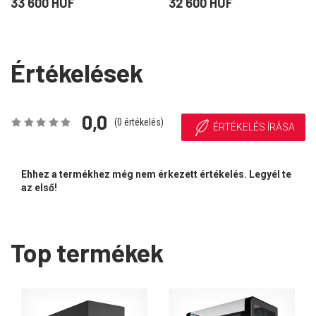
ablakos, fekete)
fekete)
33 600 HUF
32 600 HUF
Értékelések
0,0
(
0
értékelés)
ÉRTÉKELÉS ÍRÁSA
Ehhez a termékhez még nem érkezett értékelés. Legyél te
az első!
Top termékek