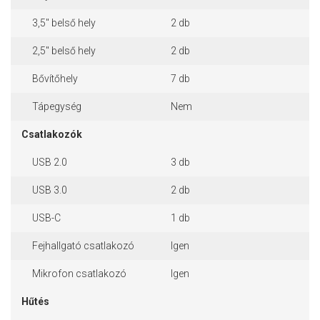
3,5" belső hely
2 db
2,5" belső hely
2 db
Bővítőhely
7 db
Tápegység
Nem
Csatlakozók
USB 2.0
3 db
USB 3.0
2 db
USB-C
1 db
Fejhallgató csatlakozó
Igen
Mikrofon csatlakozó
Igen
Hűtés