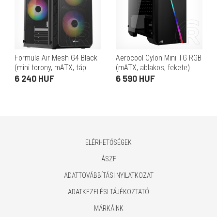
Formula Air Mesh G4 Black
Aerocool Cylon Mini TG RGB
(mini torony, mATX, táp
(mATX, ablakos, fekete)
nélkül, fekete)
6 240 HUF
6 590 HUF
ELÉRHETŐSÉGEK
ÁSZF
ADATTOVÁBBÍTÁSI NYILATKOZAT
ADATKEZELÉSI TÁJÉKOZTATÓ
MÁRKÁINK