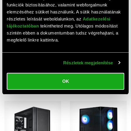
funkciók biztosításához, valamint webforgalmunk
Chieftec rack kiegészítő
elemzéséhez sütiket használunk. A sütik használatának
RISER kártya
részletes leírását weboldalunkon, az
Adatkezelési
16 010 HUF
tájékoztatóban
tekintheted meg. Utólagos módosítást
15 000 HUF
szintén ebben a dokumentumban tudsz végrehajtani, a
Csomagár:
megfelelő linkre kattintva.
Részletek megjelenítése
Hasonló cikkek
OK
Összes termék megtekintése