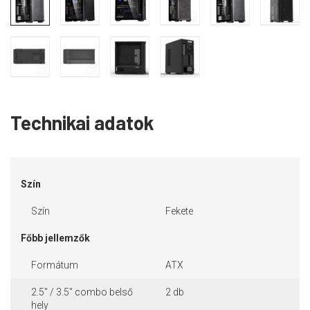
Technikai adatok
Szín
Szín
Fekete
Főbb jellemzők
Formátum
ATX
2.5" / 3.5" combo belső
2 db
hely