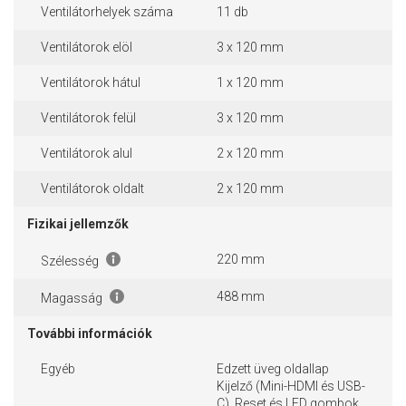
Ventilátorhelyek száma
11 db
Ventilátorok elöl
3 x 120 mm
Ventilátorok hátul
1 x 120 mm
Ventilátorok felül
3 x 120 mm
Ventilátorok alul
2 x 120 mm
Ventilátorok oldalt
2 x 120 mm
Fizikai jellemzők
220 mm
Szélesség
488 mm
Magasság
További információk
Egyéb
Edzett üveg oldallap
Kijelző (Mini-HDMI és USB-
C), Reset és LED gombok