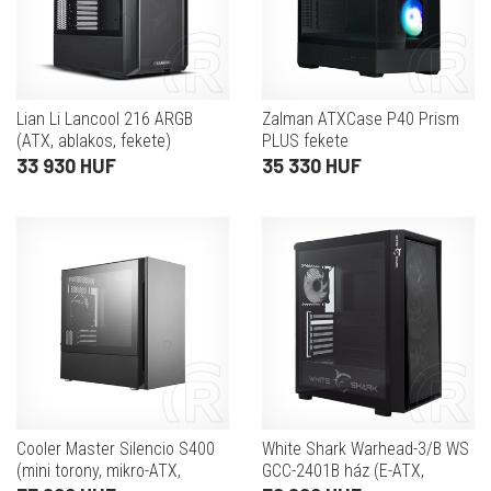
Lian Li Lancool 216 ARGB
Zalman ATXCase P40 Prism
(ATX, ablakos, fekete)
PLUS fekete
33 930 HUF
35 330 HUF
Cooler Master Silencio S400
White Shark Warhead-3/B WS
(mini torony, mikro-ATX,
GCC-2401B ház (E-ATX,