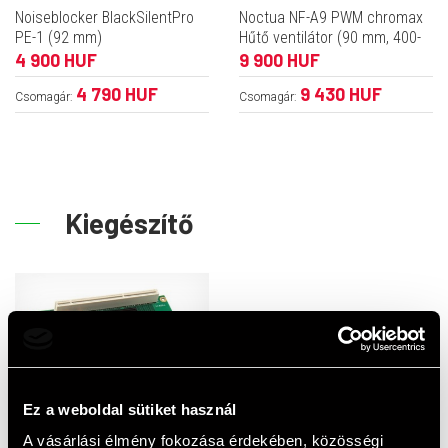
Noiseblocker BlackSilentPro
Noctua NF-A9 PWM chromax
PE-1 (92 mm)
Hűtő ventilátor (90 mm, 400-
2000 rpm, 7,3 dB - 22,8 dB)
4 900 HUF
9 900 HUF
4 790 HUF
9 430 HUF
Csomagár:
Csomagár:
Kiegészítő
Ez a weboldal sütiket használ
A vásárlási élmény fokozása érdekében, közösségi