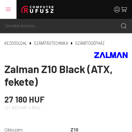
menu
user
cart
search
KEZDŐOLDAL
SZÁMÍTÁSTECHNIKA
SZÁMÍTÓGÉPHÁZ
Zalman Z10 Black (ATX,
fekete)
27 180 HUF
(21 402 HUF + ÁFA)
Cikkszám:
Z10