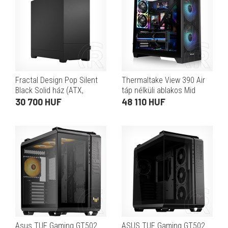
Fractal Design Pop Silent
Thermaltake View 390 Air
Black Solid ház (ATX,
táp nélküli ablakos Mid
fekete)
Tower számítógépház
30 700 HUF
48 110 HUF
fekete
Asus TUF Gaming GT502
ASUS TUF Gaming GT502