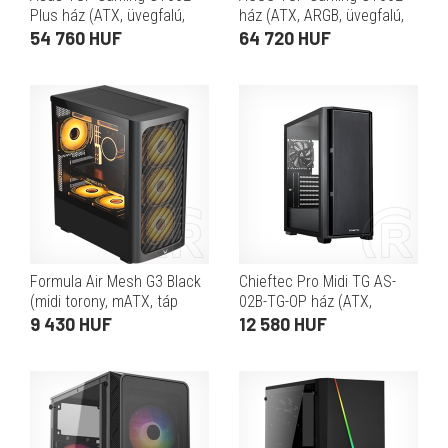
Plus ház (ATX, üvegfalú,
ház (ATX, ARGB, üvegfalú,
fekete)
tápegység nélkül, fekete)
54 760 HUF
64 720 HUF
Formula Air Mesh G3 Black
Chieftec Pro Midi TG AS-
(midi torony, mATX, táp
02B-TG-OP ház (ATX,
nélkül, fekete-fehér)
fekete)
9 430 HUF
12 580 HUF