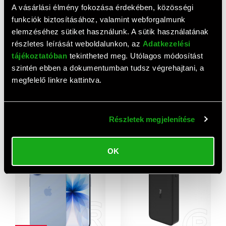
A vásárlási élmény fokozása érdekében, közösségi
funkciók biztosításához, valamint webforgalmunk
elemzéséhez sütiket használunk. A sütik használatának
részletes leírását weboldalunkon, az
Adatkezelési
tájékoztatóban
tekintheted meg. Utólagos módosítást
szintén ebben a dokumentumban tudsz végrehajtani, a
megfelelő linkre kattintva.
AJÁNLAT
Samsung Galaxy A57 5G
Samsung Galaxy A57 5G
mobiltelefon (Dual-SIM,
mobiltelefon (Dual-SIM,
Részletek megjelenítése
8/256 GB, szürke)
8/128 GB, szürke)
195 600 HUF
126 993 HUF
OK