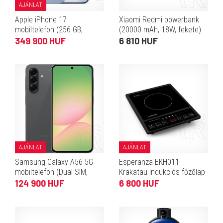
AJÁNLAT
Apple iPhone 17
Xiaomi Redmi powerbank
mobiltelefon (256 GB,
(20000 mAh, 18W, fekete)
párakék)
349 900 HUF
6 810 HUF
AJÁNLAT
AJÁNLAT
Samsung Galaxy A56 5G
Esperanza EKH011
mobiltelefon (Dual-SIM,
Krakatau indukciós főzőlap
8/128 GB, grafitszürke)
124 900 HUF
6 800 HUF