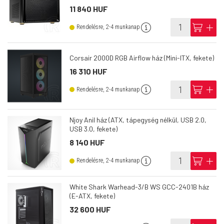
11 840 HUF
info
cart
add
Rendelésre, 2-4 munkanap
Corsair 2000D RGB Airflow ház (Mini-ITX, fekete)
16 310 HUF
info
cart
add
Rendelésre, 2-4 munkanap
Njoy Anil ház (ATX, tápegység nélkül, USB 2.0,
USB 3.0, fekete)
8 140 HUF
info
cart
add
Rendelésre, 2-4 munkanap
White Shark Warhead-3/B WS GCC-2401B ház
(E-ATX, fekete)
32 600 HUF