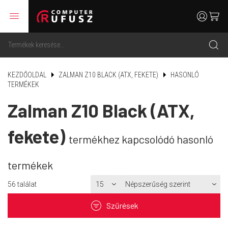
menu
user
cart
search
KEZDŐOLDAL
ZALMAN Z10 BLACK (ATX, FEKETE)
HASONLÓ
TERMÉKEK
Zalman Z10 Black (ATX,
fekete)
termékhez kapcsolódó hasonló
termékek
56
találat
filter
Szűrések