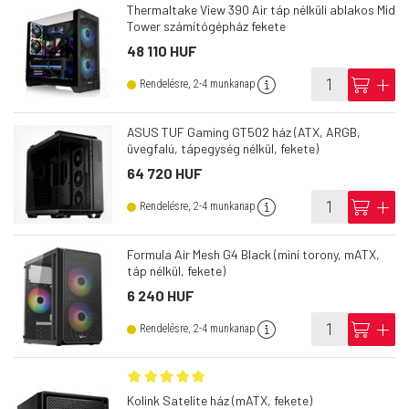
Thermaltake View 390 Air táp nélküli ablakos Mid
Tower számítógépház fekete
48 110 HUF
info
cart
add
Rendelésre, 2-4 munkanap
ASUS TUF Gaming GT502 ház (ATX, ARGB,
üvegfalú, tápegység nélkül, fekete)
64 720 HUF
info
cart
add
Rendelésre, 2-4 munkanap
Formula Air Mesh G4 Black (mini torony, mATX,
táp nélkül, fekete)
6 240 HUF
info
cart
add
Rendelésre, 2-4 munkanap
Kolink Satelite ház (mATX, fekete)