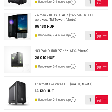
info
cart
add
Rendelésre, 2-4 munkanap
Zalman Z10 DS BLACK (táp nélküli, ATX,
ablakos, Mid Tower, fekete)
65 180 HUF
info
cart
add
Rendelésre, 2-4 munkanap
MSI PANO 110R PZ ház (ATX, fekete)
29 010 HUF
info
cart
add
Rendelésre, 2-4 munkanap
Thermaltake Versa H15 (mATX, fekete)
14 130 HUF
info
cart
add
Rendelésre, 2-4 munkanap