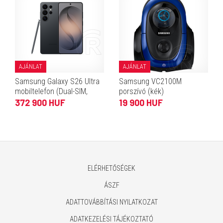
AJÁNLAT
AJÁNLAT
Samsung Galaxy S26 Ultra
Samsung VC2100M
mobiltelefon (Dual-SIM,
porszívó (kék)
12/256 GB, fekete)
372 900 HUF
19 900 HUF
ELÉRHETŐSÉGEK
ÁSZF
ADATTOVÁBBÍTÁSI NYILATKOZAT
ADATKEZELÉSI TÁJÉKOZTATÓ