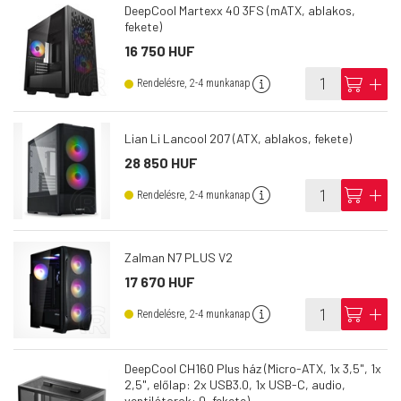
DeepCool Martexx 40 3FS (mATX, ablakos,
fekete)
16 750 HUF
info
cart
add
Rendelésre, 2-4 munkanap
Lian Li Lancool 207 (ATX, ablakos, fekete)
28 850 HUF
info
cart
add
Rendelésre, 2-4 munkanap
Zalman N7 PLUS V2
17 670 HUF
info
cart
add
Rendelésre, 2-4 munkanap
DeepCool CH160 Plus ház (Micro-ATX, 1x 3,5", 1x
2,5", előlap: 2x USB3.0, 1x USB-C, audio,
ventilátorok: 0, fekete)