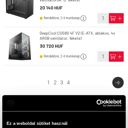
20 140 HUF
info
cart
add
Rendelésre, 2-4 munkanap
DeepCool CG580 4F V2 (E-ATX, ablakos, 4x
ARGB ventilátor, fekete)
30 720 HUF
info
cart
add
Rendelésre, 2-4 munkanap
1
2
3
4
Top termékek
Ez a weboldal sütiket használ