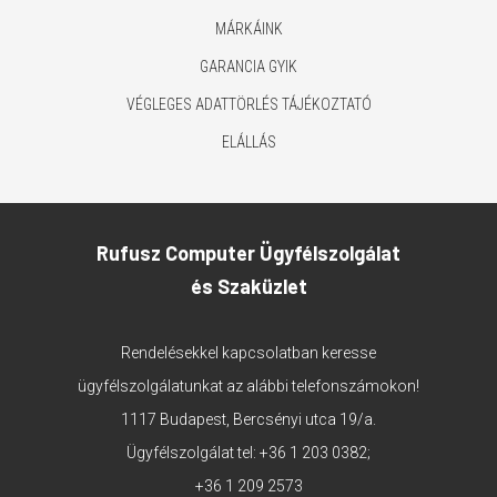
MÁRKÁINK
GARANCIA GYIK
VÉGLEGES ADATTÖRLÉS TÁJÉKOZTATÓ
ELÁLLÁS
Rufusz Computer Ügyfélszolgálat
és Szaküzlet
Rendelésekkel kapcsolatban keresse
ügyfélszolgálatunkat az alábbi telefonszámokon!
1117 Budapest, Bercsényi utca 19/a.
Ügyfélszolgálat tel:
+36 1 203 0382
;
+36 1 209 2573