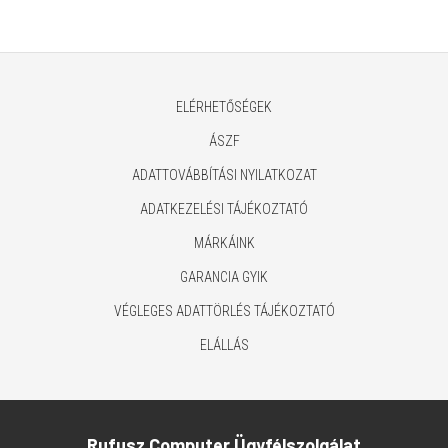
x2, 1,5 m, fekete)
ELÉRHETŐSÉGEK
ÁSZF
ADATTOVÁBBÍTÁSI NYILATKOZAT
ADATKEZELÉSI TÁJÉKOZTATÓ
MÁRKÁINK
GARANCIA GYIK
VÉGLEGES ADATTÖRLÉS TÁJÉKOZTATÓ
ELÁLLÁS
Rufusz Computer Ügyfélszolgálat