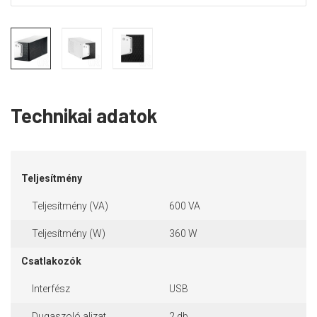
Technikai adatok
Teljesítmény
Teljesítmény (VA)
600 VA
Teljesítmény (W)
360 W
Csatlakozók
Interfész
USB
Dugaszoló aljzat
2 db