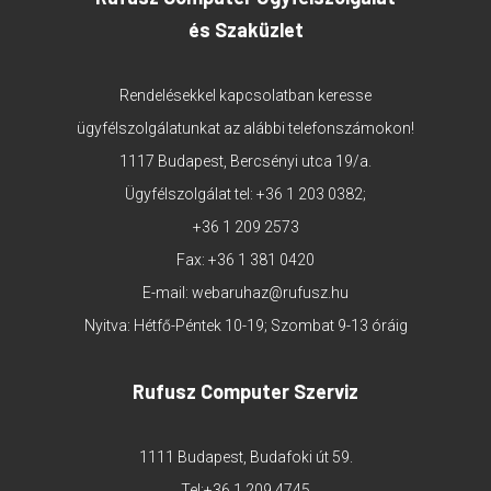
és Szaküzlet
Rendelésekkel kapcsolatban keresse
ügyfélszolgálatunkat az alábbi telefonszámokon!
1117 Budapest, Bercsényi utca 19/a.
Ügyfélszolgálat tel:
+36 1 203 0382
;
+36 1 209 2573
Fax: +36 1 381 0420
E-mail:
webaruhaz@rufusz.hu
Nyitva: Hétfő-Péntek 10-19; Szombat 9-13 óráig
Rufusz Computer Szerviz
1111 Budapest, Budafoki út 59.
Tel:
+36 1 209 4745