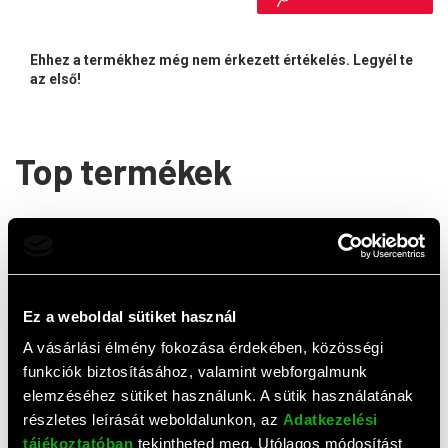
Ehhez a termékhez még nem érkezett értékelés. Legyél te
az első!
Top termékek
Ez a weboldal sütiket használ
A vásárlási élmény fokozása érdekében, közösségi
funkciók biztosításához, valamint webforgalmunk
elemzéséhez sütiket használunk. A sütik használatának
APC Easy UPS BV 800 VA
APC Back-UPS Pro
részletes leírását weboldalunkon, az
Adatkezelési
szünetmentes tápegység
BGM2200 UPS (2200 VA,
tájékoztatóban
tekintheted meg. Utólagos módosítást