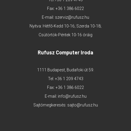
Fax: +36 1 386 6022
E-mail:
szerviz@rufusz.hu
Nyitva: Hétfő-Kedd 10-16; Szerda 10-18;
Csütörtök-Péntek 10-16 óráig
Rufusz Computer Iroda
1111 Budapest, Budafoki út 59.
Tel:
+36 1 209 4743
Fax: +36 1 386 6022
E-mail:
info@rufusz.hu
Sajtómegkeresés:
sajto@rufusz.hu