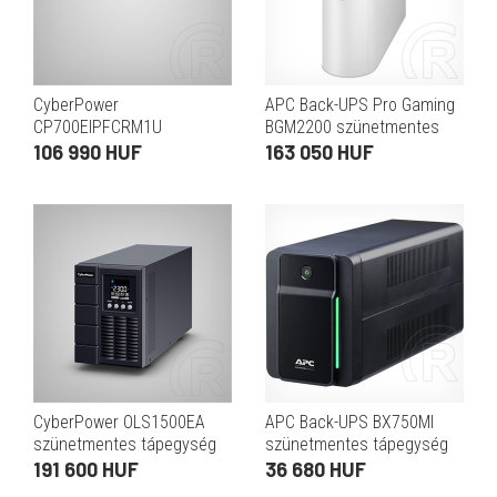
CyberPower
APC Back-UPS Pro Gaming
CP700EIPFCRM1U
BGM2200 szünetmentes
szünetmentes tápegység
tápegység (2200 VA, 1320
106 990 HUF
163 050 HUF
(6x C13, 1x USB, 700
W, 4x Schuko, 2x C13, line-
VA/420 W, aktív PFC, tiszta
interaktív, szinuszhull
szinusz, line-interakt
CyberPower OLS1500EA
APC Back-UPS BX750MI
szünetmentes tápegység
szünetmentes tápegység
(online, torony, 1500 VA,
(6x IEC C13, 750 VA, 410 W,
191 600 HUF
36 680 HUF
1350 W, Schuko x2, IEC C13
230 V, AVR, line-interaktív)