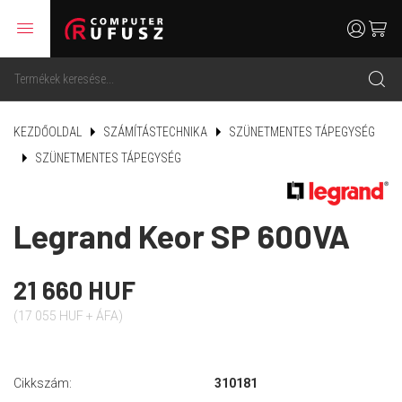
menu
user
cart
search
KEZDŐOLDAL
SZÁMÍTÁSTECHNIKA
SZÜNETMENTES TÁPEGYSÉG
SZÜNETMENTES TÁPEGYSÉG
Legrand Keor SP 600VA
21 660 HUF
(17 055 HUF + ÁFA)
Cikkszám:
310181