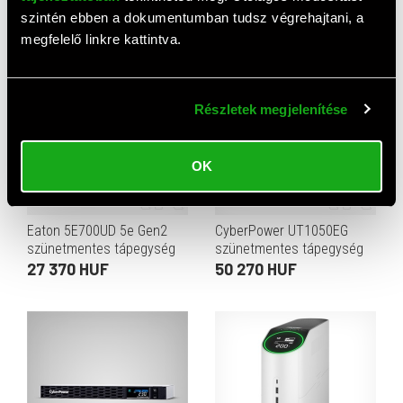
(line-interaktív, AVR, 450 W /
1320 W, 4x Schuko, 2x C13
38 040 HUF
163 050 HUF
szintén ebben a dokumentumban tudsz végrehajtani, a
800 VA, 4x Schuko, 1,52 m
aljzat, vonalinteraktív,
megfelelő linkre kattintva.
kábel, torony)
fekete)
Részletek megjelenítése
OK
Eaton 5E700UD 5e Gen2
CyberPower UT1050EG
szünetmentes tápegység
szünetmentes tápegység
(700 VA, 360 W, 2 Schuko
(4 aljzat, 1050 VA, 630 W,
27 370 HUF
50 270 HUF
kimenet, line-interaktív, AVR,
line-interaktív, USB)
torony, fekete)