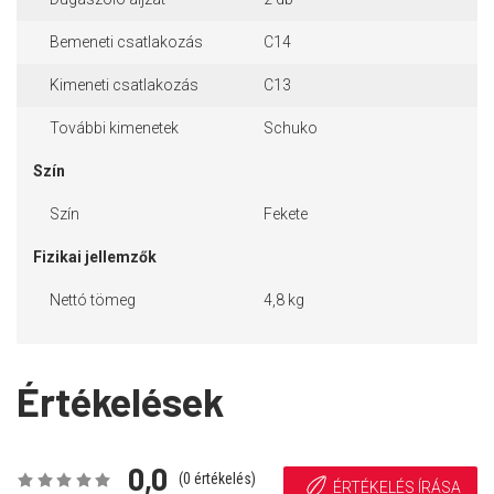
Bemeneti csatlakozás
C14
Kimeneti csatlakozás
C13
További kimenetek
Schuko
Szín
Szín
Fekete
Fizikai jellemzők
Nettó tömeg
4,8 kg
Értékelések
0,0
(
0
értékelés)
ÉRTÉKELÉS ÍRÁSA