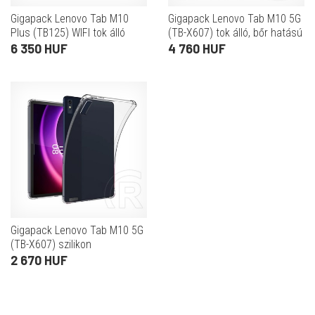
Gigapack Lenovo Tab M10
Gigapack Lenovo Tab M10 5G
Plus (TB125) WIFI tok álló
(TB-X607) tok álló, bőr hatású
(aktív Flip, TRIFOLD asztali
(aktív flip, oldalra nyíló, trifold,
6 350 HUF
4 760 HUF
tartó funkció, ceruza tartó)
asztali tartó) fekete
fekete
Gigapack Lenovo Tab M10 5G
(TB-X607) szilikon
telefonvédő (ütésállóság,
2 670 HUF
légpárnás sarok) átlátszó