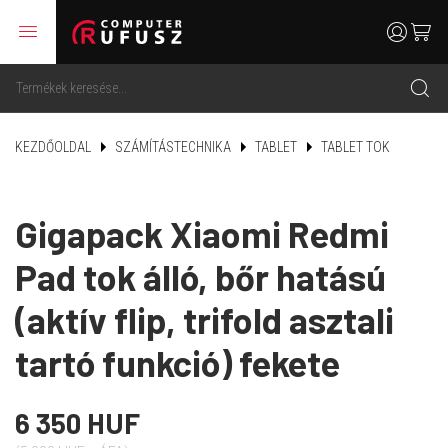
menu
user
cart
search
KEZDŐOLDAL
SZÁMÍTÁSTECHNIKA
TABLET
TABLET TOK
Gigapack Xiaomi Redmi
Pad tok álló, bőr hatású
(aktív flip, trifold asztali
tartó funkció) fekete
6 350 HUF