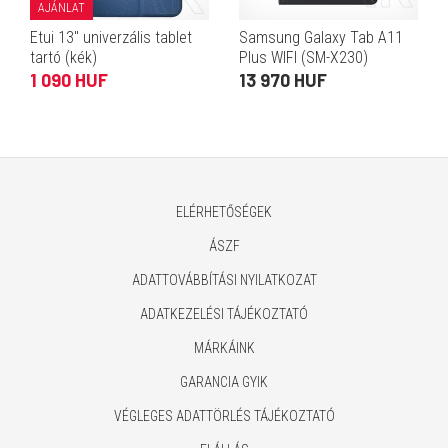
AJÁNLAT
Etui 13" univerzális tablet
Samsung Galaxy Tab A11
tartó (kék)
Plus WIFI (SM-X230)
samsung tok álló, bőr
1 090 HUF
13 970 HUF
hatású (aktív flip, trifold,
asztali tartó) fekete
ELÉRHETŐSÉGEK
ÁSZF
ADATTOVÁBBÍTÁSI NYILATKOZAT
ADATKEZELÉSI TÁJÉKOZTATÓ
MÁRKÁINK
GARANCIA GYIK
VÉGLEGES ADATTÖRLÉS TÁJÉKOZTATÓ