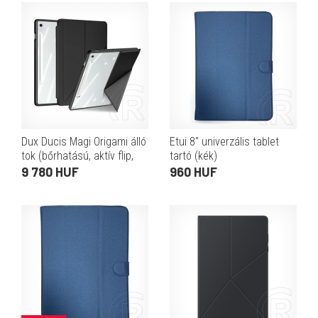
Dux Ducis Magi Origami álló
Etui 8" univerzális tablet
tok (bőrhatású, aktív flip,
tartó (kék)
oldalra nyíló, trifold, asztali
9 780 HUF
960 HUF
tartó, ceruzatartó, prémium,
fek