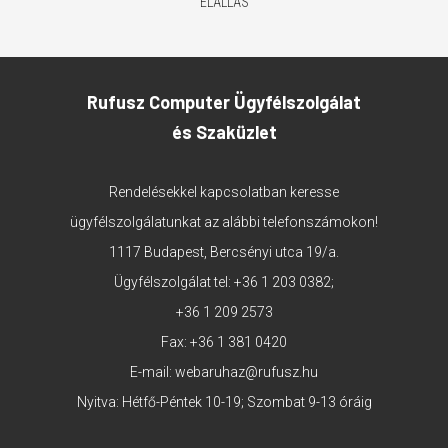
ELÁLLÁS
Rufusz Computer Ügyfélszolgálat
és Szaküzlet
Rendelésekkel kapcsolatban keresse
ügyfélszolgálatunkat az alábbi telefonszámokon!
1117 Budapest, Bercsényi utca 19/a.
Ügyfélszolgálat tel:
+36 1 203 0382
;
+36 1 209 2573
Fax: +36 1 381 0420
E-mail:
webaruhaz@rufusz.hu
Nyitva: Hétfő-Péntek 10-19; Szombat 9-13 óráig