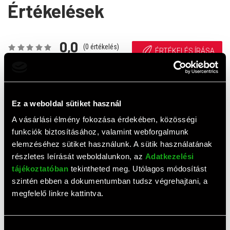
Értékelések
0,0
(
0
értékelés)
ÉRTÉKELÉS ÍRÁSA
Ehhez a termékhez még nem érkezett értékelés. Legyél te
az első!
Ez a weboldal sütiket használ
A vásárlási élmény fokozása érdekében, közösségi
funkciók biztosításához, valamint webforgalmunk
Top termékek
elemzéséhez sütiket használunk. A sütik használatának
részletes leírását weboldalunkon, az
Adatkezelési
tájékoztatóban
tekintheted meg. Utólagos módosítást
szintén ebben a dokumentumban tudsz végrehajtani, a
megfelelő linkre kattintva.