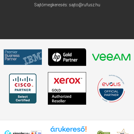
Sajtómegkeresés:
sajto@rufusz.hu