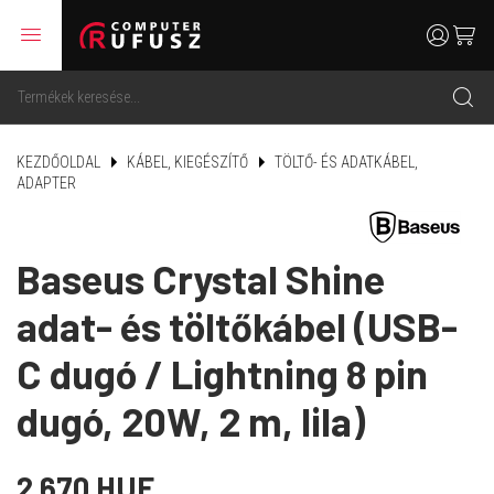
menu
user
cart
search
KEZDŐOLDAL
KÁBEL, KIEGÉSZÍTŐ
TÖLTŐ- ÉS ADATKÁBEL,
ADAPTER
Baseus Crystal Shine
adat- és töltőkábel (USB-
C dugó / Lightning 8 pin
dugó, 20W, 2 m, lila)
2 670 HUF