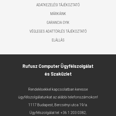
ADATKEZELÉSI TÁJÉKOZTATÓ
MÁRKÁINK
GARANCIA GYIK
VÉGLEGES ADATTÖRLÉS TÁJÉKOZTATÓ
ELÁLLÁS
Rufusz Computer Ügyfélszolgálat
és Szaküzlet
Rendelésekkel kapcsolatban keresse
ügyfélszolgálatunkat az alábbi telefonszámokon!
1117 Budapest, Bercsényi utca 19/a.
Ügyfélszolgálat tel:
+36 1 203 0382
;