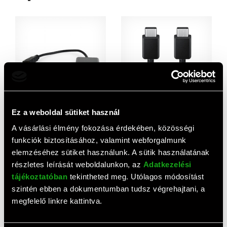
AJÁNLAT
AJÁNLAT
Ez a weboldal sütiket használ
Gembird adapter HDMI (M) >
Samsung USB adat- és
VGA (F)
töltőkábel (C dugó / C dugó,
A vásárlási élmény fokozása érdekében, közösségi
100 W, 1,8 m, fekete)
1 051 HUF
2 800 HUF
funkciók biztosításához, valamint webforgalmunk
elemzéséhez sütiket használunk. A sütik használatának
részletes leírását weboldalunkon, az
Adatkezelési
tájékoztatóban
tekintheted meg. Utólagos módosítást
szintén ebben a dokumentumban tudsz végrehajtani, a
megfelelő linkre kattintva.