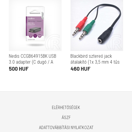
Nedis CCGB64915BK USB
Blackbird sztereó jack
3.0 adapter (C dugó / A
átalakító (1x 3,5 mm 4 tűs
aljzat, 5 Gbps, OTG, fekete)
aljzat / 2x 3,5 mm 3 tűs
500 HUF
460 HUF
dugó, CTIA)
ELÉRHETŐSÉGEK
ÁSZF
ADATTOVÁBBÍTÁSI NYILATKOZAT