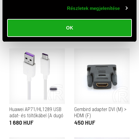
Részletek megjelenítése
AJÁNLAT
Samsung UC10 USB-C - 3,5
Logitech bluetooth audió
mm jack adapter (fehér)
adapter (v3.0, 2 x RCA, 3,5
OK
mm jack)
4 450 HUF
9 710 HUF
Huawei AP71/HL1289 USB
Gembird adapter DVI (M) >
adat- és töltőkábel (A dugó
HDMI (F)
/ C dugó, 5A, 1 m, fehér,
1 680 HUF
450 HUF
OEM)