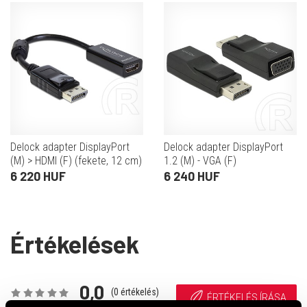
Delock adapter DisplayPort
Delock adapter DisplayPort
(M) > HDMI (F) (fekete, 12 cm)
1.2 (M) - VGA (F)
6 220 HUF
6 240 HUF
Értékelések
0,0
(
0
értékelés)
ÉRTÉKELÉS ÍRÁSA