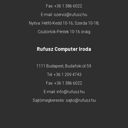
Fax: +36 1 386 6022
E-mail:
szerviz@rufusz.hu
Nyitva: Hétfő-Kedd 10-16; Szerda 10-18;
Csütörtök-Péntek 10-16 óráig
Rufusz Computer Iroda
1111 Budapest, Budafoki út 59.
Tel:
+36 1 209 4743
Fax: +36 1 386 6022
E-mail:
info@rufusz.hu
Sajtómegkeresés:
sajto@rufusz.hu