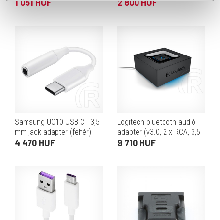
100 W, 1,8 m, fekete)
1 051 HUF
2 800 HUF
Samsung UC10 USB-C - 3,5
Logitech bluetooth audió
mm jack adapter (fehér)
adapter (v3.0, 2 x RCA, 3,5
mm jack)
4 470 HUF
9 710 HUF