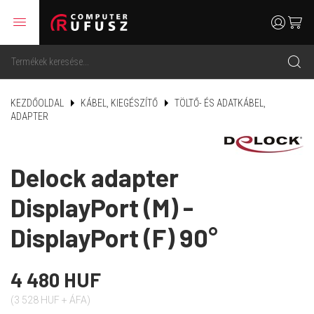
menu
user
cart
search
KEZDŐOLDAL
KÁBEL, KIEGÉSZÍTŐ
TÖLTŐ- ÉS ADATKÁBEL,
ADAPTER
Delock adapter
DisplayPort (M) -
DisplayPort (F) 90°
4 480 HUF
(3 528 HUF + ÁFA)