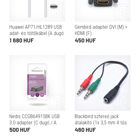
Huawei AP71/HL1289 USB
Gembird adapter DVI (M) >
adat- és töltőkábel (A dugó
HDMI (F)
/ C dugó, 5A, 1 m, fehér,
1 680 HUF
450 HUF
OEM)
Nedis CCGB64915BK USB
Blackbird sztereó jack
3.0 adapter (C dugó / A
átalakító (1x 3,5 mm 4 tűs
aljzat, 5 Gbps, OTG, fekete)
aljzat / 2x 3,5 mm 3 tűs
500 HUF
460 HUF
dugó, CTIA)