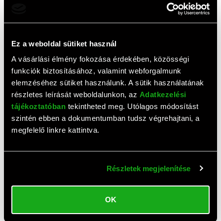
Ehhez a termékhez még nem érkezett értékelés. Legyél te
az első!
Ez a weboldal sütiket használ
A vásárlási élmény fokozása érdekében, közösségi
funkciók biztosításához, valamint webforgalmunk
Top termékek
elemzéséhez sütiket használunk. A sütik használatának
részletes leírását weboldalunkon, az
Adatkezelési
tájékoztatóban
tekintheted meg. Utólagos módosítást
szintén ebben a dokumentumban tudsz végrehajtani, a
megfelelő linkre kattintva.
Részletek megjelenítése
AJÁNLAT
AJÁNLAT
OK
Gembird adapter HDMI (M) >
Samsung USB adat- és
VGA (F)
töltőkábel (C dugó / C dugó,