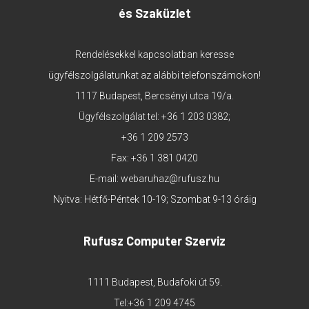
és Szaküzlet
Rendelésekkel kapcsolatban keresse
ügyfélszolgálatunkat az alábbi telefonszámokon!
1117 Budapest, Bercsényi utca 19/a.
Ügyfélszolgálat tel:
+36 1 203 0382
;
+36 1 209 2573
Fax: +36 1 381 0420
E-mail:
webaruhaz@rufusz.hu
Nyitva: Hétfő-Péntek 10-19; Szombat 9-13 óráig
Rufusz Computer Szerviz
1111 Budapest, Budafoki út 59.
Tel:
+36 1 209 4745