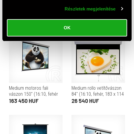
Medium tripod vetítővászon
Medium motoros fali
80" (1:1, 203 cm x 203 cm)
vászon 120" (16:10, 259 x
Részletek megjelenítése
162 cm)
34 090 HUF
90 810 HUF
OK
Medium motoros fali
Medium rollo vetítővászon
vászon 150" (16:10, fehér
84" (16:10, fehér, 183 x 114
váz, 323 x 202 cm,
cm)
163 450 HUF
26 540 HUF
fényzáró)