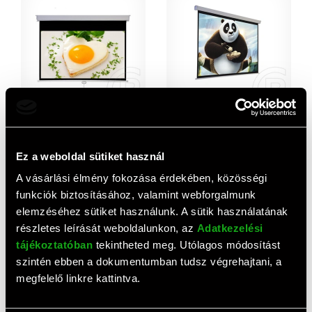
Medium Rollo vetítővászon
Medium motoros
84" (16:9, 186 x 105 cm)
vetítővászon 150" (4:3, 305
x 229 cm)
26 400 HUF
111 760 HUF
Ez a weboldal sütiket használ
A vásárlási élmény fokozása érdekében, közösségi
funkciók biztosításához, valamint webforgalmunk
elemzéséhez sütiket használunk. A sütik használatának
részletes leírását weboldalunkon, az
Adatkezelési
tájékoztatóban
tekintheted meg. Utólagos módosítást
szintén ebben a dokumentumban tudsz végrehajtani, a
megfelelő linkre kattintva.