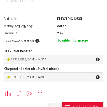
(140 835 HUF + ÁFA)
Cikkszám:
ELECTRIC125XH
Mennyiségi egység:
darab
Garancia:
2 év
Fogyasztói garancia
:
További információ
Szaküzlet készlet :
RENDELÉSRE, 2-4 MUNKANAP
Központi készlet (áruátvétel nincs) :
RENDELÉSRE, 2-4 MUNKANAP