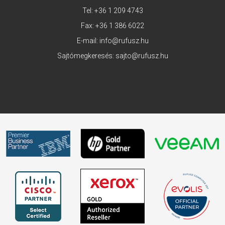
Tel:
+36 1 209 4743
Fax: +36 1 386 6022
E-mail:
info@rufusz.hu
Sajtómegkeresés:
sajto@rufusz.hu