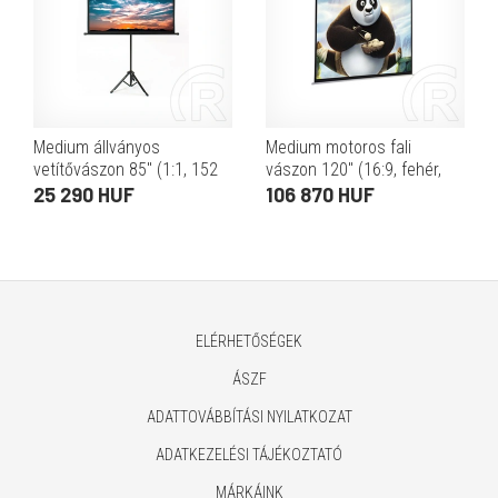
Medium állványos
Medium motoros fali
vetítővászon 85" (1:1, 152
vászon 120" (16:9, fehér,
cm x 152 cm)
266 x 150 cm, fényzáró, 3
25 290 HUF
106 870 HUF
cm fekete perem, fehér
tok)
ELÉRHETŐSÉGEK
ÁSZF
ADATTOVÁBBÍTÁSI NYILATKOZAT
ADATKEZELÉSI TÁJÉKOZTATÓ
MÁRKÁINK