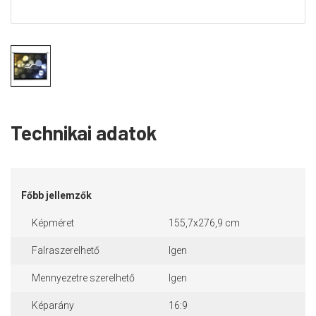
Technikai adatok
Főbb jellemzők
Képméret
155,7x276,9 cm
Falraszerelhető
Igen
Mennyezetre szerelhető
Igen
Képarány
16:9