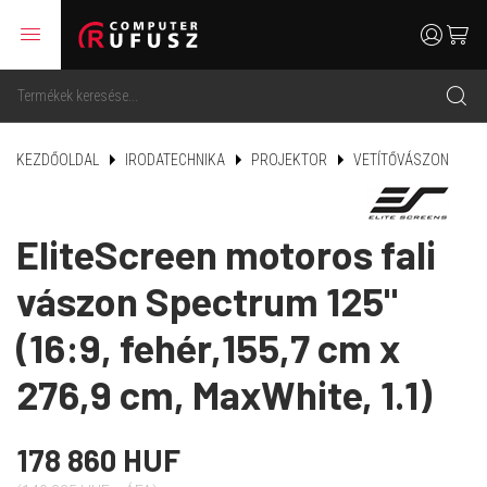
menu
user
cart
search
KEZDŐOLDAL
IRODATECHNIKA
PROJEKTOR
VETÍTŐVÁSZON
EliteScreen motoros fali
vászon Spectrum 125"
(16:9, fehér,155,7 cm x
276,9 cm, MaxWhite, 1.1)
178 860 HUF