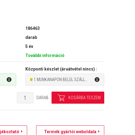
186463
darab
5 év
További információ
Központi készlet (áruátvétel nincs) :
1 MUNKANAPON BELÜL SZÁLLÍTHATÓ
DARAB
jékoztató
Termék gyártói weboldala