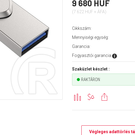
9 680 HUF
(7 622 HUF + ÁFA)
Cikkszám:
Mennyiségi egység:
Garancia:
Fogyasztói garancia
:
Szaküzlet készlet :
RAKTÁRON
Végleges adattörlés tá