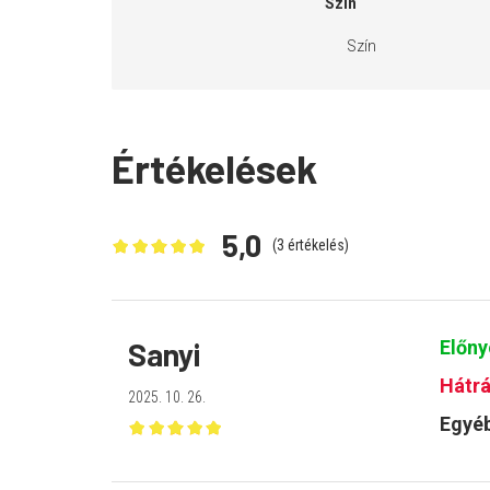
Szín
Szín
Értékelések
5,0
(
3
értékelés)
Sanyi
Előn
Hátrá
2025. 10. 26.
Egyéb