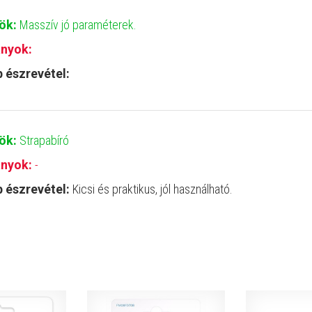
yök:
Masszív jó paraméterek.
nyok:
 észrevétel:
yök:
Strapabíró
nyok:
-
 észrevétel:
Kicsi és praktikus, jól használható.