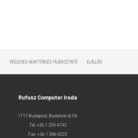
K
VÉGLEGES ADATTÖRLÉS TÁJÉKOZTATÓ
ELÁLLÁS
Rufusz Computer Iroda
1111 Budapest, Budafoki út 59.
Tel:
+36 1 209 4743
Fax: +36 1 386 6022