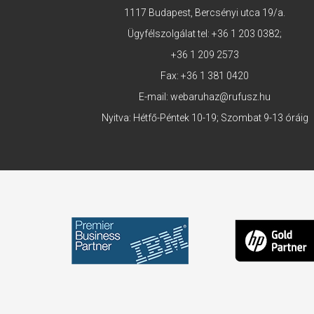
1117 Budapest, Bercsényi utca 19/a.
Ügyfélszolgálat tel:
+36 1 203 0382
;
+36 1 209 2573
Fax: +36 1 381 0420
E-mail:
webaruhaz@rufusz.hu
Nyitva: Hétfő-Péntek 10-19; Szombat 9-13 óráig