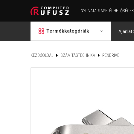
NYITVATARTÁS
ELÉRHETŐSÉGEK
grid
Termékkategóriák
Ajánlat
KEZDŐOLDAL
SZÁMÍTÁSTECHNIKA
PENDRIVE