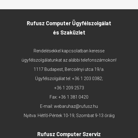
Rufusz Computer Ügyfélszolgálat
és Szaküzlet
Rendelésekkel kapcsolatban keresse
ügyfélszolgálatunkat az alábbi telefonszámokon!
1117 Budapest, Bercsényi utca 19/a.
Ügyfélszolgálat tel:
+36 1 203 0382
;
+36 1 209 2573
Fax: +36 1 381 0420
E-mail:
webaruhaz@rufusz.hu
Nyitva: Hétfő-Péntek 10-19; Szombat 9-13 óráig
Rufusz Computer Szerviz