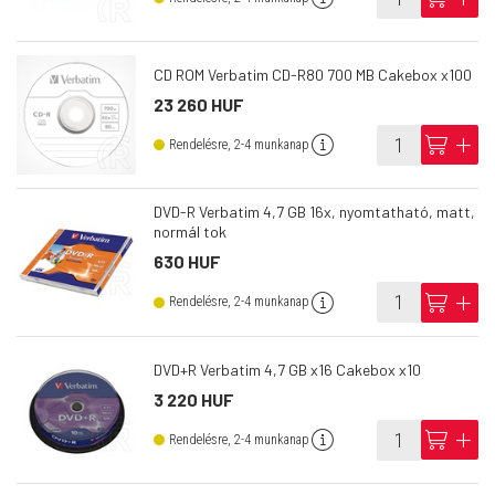
CD ROM Verbatim CD-R80 700 MB Cakebox x100
23 260 HUF
info
cart
add
Rendelésre, 2-4 munkanap
DVD-R Verbatim 4,7 GB 16x, nyomtatható, matt,
normál tok
630 HUF
info
cart
add
Rendelésre, 2-4 munkanap
DVD+R Verbatim 4,7 GB x16 Cakebox x10
3 220 HUF
info
cart
add
Rendelésre, 2-4 munkanap