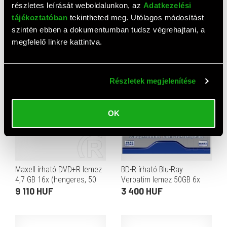
részletes leírását weboldalunkon, az
Adatkezelési
tájékoztatóban
tekintheted meg. Utólagos módosítást
Maxell CD lemez CD-R80
HPE LTO-8 Ultrium 30TB RW
szintén ebben a dokumentumban tudsz végrehajtani, a
52x (papír tok)
Data Cartridge
megfelelő linkre kattintva.
240 HUF
28 210 HUF
Részletek megjelenítése
OK
Maxell írható DVD+R lemez
BD-R írható Blu-Ray
4,7 GB 16x (hengeres, 50
Verbatim lemez 50GB 6x
db)
9 110 HUF
3 400 HUF