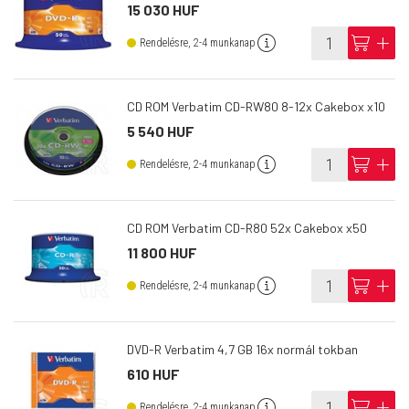
15 030 HUF
info
cart
add
Rendelésre, 2-4 munkanap
CD ROM Verbatim CD-RW80 8-12x Cakebox x10
5 540 HUF
info
cart
add
Rendelésre, 2-4 munkanap
CD ROM Verbatim CD-R80 52x Cakebox x50
11 800 HUF
info
cart
add
Rendelésre, 2-4 munkanap
DVD-R Verbatim 4,7 GB 16x normál tokban
610 HUF
info
cart
add
Rendelésre, 2-4 munkanap