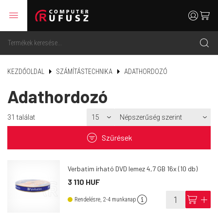
menu
user
cart
search
KEZDŐOLDAL
SZÁMÍTÁSTECHNIKA
ADATHORDOZÓ
Adathordozó
31
találat
filter
Szűrések
Verbatim írható DVD lemez 4,7 GB 16x (10 db)
3 110 HUF
info
cart
add
Rendelésre, 2-4 munkanap