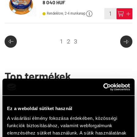
8 040 HUF
info
cart
add
Rendelésre, 2-4 munkanap
1
2
3
Top termékek
Ez a weboldal sütiket használ
A vásárlási élmény fokozása érdekében, közösségi
funkciók biztosításához, valamint webforgalmunk
elemzéséhez sütiket használunk. A sütik használatának