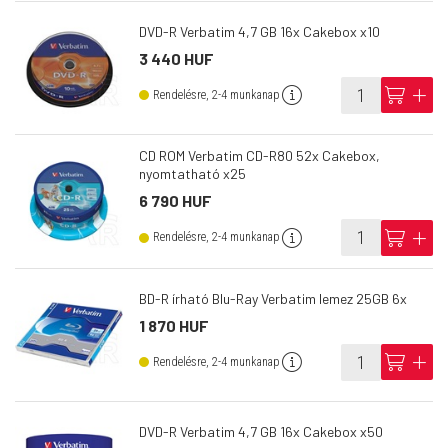
DVD-R Verbatim 4,7 GB 16x Cakebox x10
3 440 HUF
info
cart
add
Rendelésre, 2-4 munkanap
CD ROM Verbatim CD-R80 52x Cakebox,
nyomtatható x25
6 790 HUF
info
cart
add
Rendelésre, 2-4 munkanap
BD-R írható Blu-Ray Verbatim lemez 25GB 6x
1 870 HUF
info
cart
add
Rendelésre, 2-4 munkanap
DVD-R Verbatim 4,7 GB 16x Cakebox x50