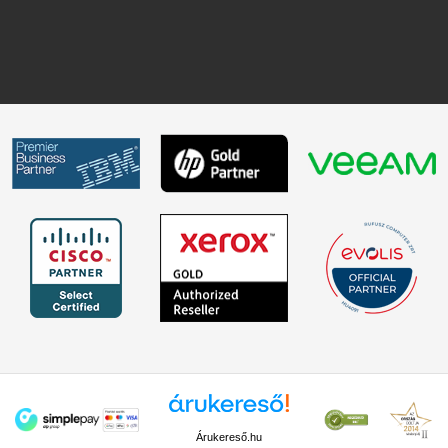
Árukereső.hu