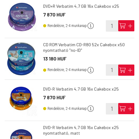
DVD+R Verbatim 4,7 GB 16x Cakebox x25
7 870 HUF
info
cart
add
Rendelésre, 2-4 munkanap
CD ROM Verbatim CD-R80 52x Cakebox x50
nyomtatható "no-ID"
13 180 HUF
info
cart
add
Rendelésre, 2-4 munkanap
DVD-R Verbatim 4,7 GB 16x Cakebox x25
7 870 HUF
info
cart
add
Rendelésre, 2-4 munkanap
DVD-R Verbatim 4,7 GB 16x Cakebox x25
nyomtatható, matt